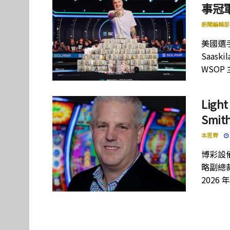
事冠軍
新聞編輯部
美國選手
Saas
WSOP
Lig
Smi
本思齊
博彩設備
略副總裁
2026 