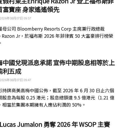
假村東主Enrique Razon Jr 登上福布斯菲
首富寶座 身家遙遙領先
2026年08月07日 09:57
公司 Bloomberry Resorts Corp 主席兼行政總裁
ue Razon Jr，於福布斯 2026 年菲律賓 50 大富豪排行榜榮
。
梅中國兌現派息承諾 宣佈中期股息相等於上
純利五成
2026年08月07日 09:47
持牌商美高梅中國公佈，截至 2026 年 6 月 30 日止六個
股息為每股 0.25 港元；股息總額達 9.5 億港元（1.21 億
，相當於集團本期擁有人應佔利潤的 50%。
 Lucas Jumalon 勇奪 2026 年 WSOP 主賽