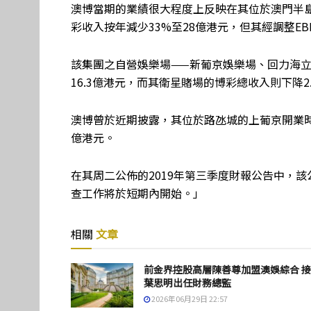
澳博當期的業績很大程度上反映在其位於澳門半
彩收入按年減少33%至28億港元，但其經調整EBIT
該集團之自營娛樂場——新葡京娛樂場、回力海立
16.3億港元，而其衛星賭場的博彩總收入則下降2.
澳博曾於近期披露，其位於路氹城的上葡京開業時間
億港元。
在其周二公佈的2019年第三季度財報公告中，
查工作將於短期內開始。」
相關
文章
前金界控股高層陳善尊加盟澳娛綜合 
葉思明出任財務總監
2026年06月29日 22:57