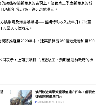
島的旗艦物業新葡京的表現上。儘管第三季度新葡京的博
DA按年增5.7%，為5.24億港元。
方娛樂場及海島娛樂場——當期博彩收入按年升1.7%至
1％至50.6億港元。
將推遲至2020年末，建築預算從260億港元增加至390
該公司表示，上葡京項目「接近竣工，預期營運前政府的檢
接替
澳門旅遊娛樂資產淨值連升四年，但現金
卻跌穿90億澳門元
2026年06月24日 10:28