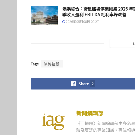
澳娛綜合：衛星賭場停業拖累 2026 年
季收入盈利 EBITDA 毛利率錄改善
2026年05月08日 09:27
Tags:
澳博控股
Share
2
新聞編輯部
《亞博匯》新聞編輯部由多名
驗及廣泛的專業知識，專注報