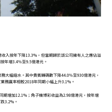
收入按年下降13.3%，但當期歸於該公司擁有人之應佔溢
則按年增3.4％至9.5億港元。
務大幅縮水。其中貴賓轉碼數下降44.0％至930億港元，
賓業務贏率相較2018年同期小幅上升3.1%。
同期增加12.1%；角子機博彩收益為2.98億港元，按年增
跌3.2%。