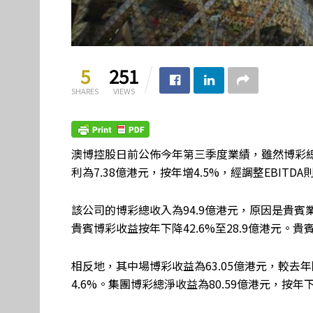
5
251
SHARES
VIEWS
澳博控股日前公佈今年第三季度業績，雖然博彩總
利為7.38億港元，按年增4.5%，經調整EBITDA
該公司的博彩總收入為94.9億港元，原因是貴賓業
貴賓博彩收益按年下降42.6%至28.9億港元。貴
相反地，其中場博彩收益為63.05億港元，較去年
4.6%。集團博彩總淨收益為80.59億港元，按年下