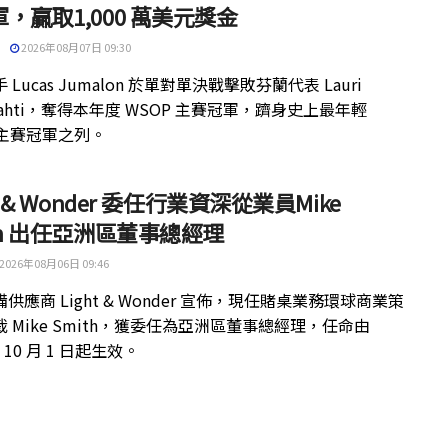
，贏取1,000 萬美元獎金
2026年08月07日 09:30
 Lucas Jumalon 於單對單決戰擊敗芬蘭代表 Lauri
kilahti，奪得本年度 WSOP 主賽冠軍，躋身史上最年輕
 主賽冠軍之列。
ht & Wonder 委任行業資深從業員Mike
th 出任亞洲區董事總經理
2026年08月06日 09:46
供應商 Light & Wonder 宣佈，現任賭桌業務環球商業策
 Mike Smith，獲委任為亞洲區董事總經理，任命由
年 10 月 1 日起生效。