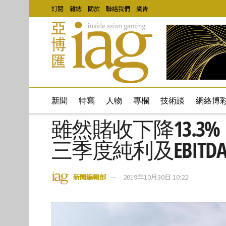
訂閱
雜誌
關於
聯絡我們
廣告
新聞
特寫
人物
專欄
技術談
網絡博
雖然賭收下降13.3
三季度純利及EBIT
新聞編輯部
2019年10月30日 10:22