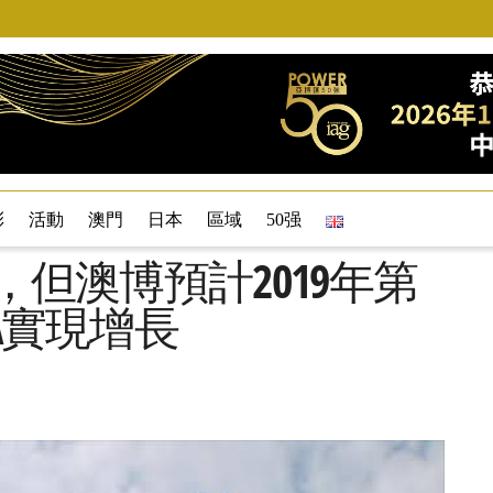
彩
活動
澳門
日本
區域
50强
%，但澳博預計2019年第
DA實現增長