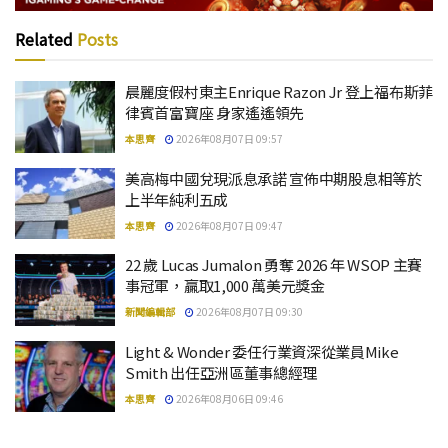
Related
Posts
晨麗度假村東主Enrique Razon Jr 登上福布斯菲
律賓首富寶座 身家遙遙領先
本思齊
2026年08月07日 09:57
美高梅中國兌現派息承諾 宣佈中期股息相等於
上半年純利五成
本思齊
2026年08月07日 09:47
22 歲 Lucas Jumalon 勇奪 2026 年 WSOP 主賽
事冠軍，贏取1,000 萬美元獎金
新聞編輯部
2026年08月07日 09:30
Light & Wonder 委任行業資深從業員Mike
Smith 出任亞洲區董事總經理
本思齊
2026年08月06日 09:46