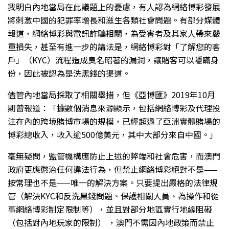
我明白內地當局在此議題上的憂慮，有人認為網絡博彩發展
將刺激中國的犯罪率增長和滋生各類社會問題。有部分媒體
報道，網絡博彩與電訊詐騙相關，為受害者及其家人帶來嚴
重損失，甚至有進一步的講法是，網絡博彩對「了解您的客
戶」（KYC）流程造成臭名昭著的漏洞，讓賭客可以隱瞞身
份，因此被認為是洗黑錢的渠道。
儘管內地當局採取了相關舉措，但《亞博匯》2019年10月
期曾報道：「據數個消息來源顯示，包括網絡博彩及代理投
注在內的跨境賭博市場的規模，已經超過了亞洲實體賭場的
博彩總收入，收入逾500億美元，其中大部分來自中國。」
毫無疑問，監管機構應防止上述的弊端和社會危害，而澳門
政府更應懲治任何違法行為，但禁止網絡博彩絕對不是——
按常理也不是——唯一的解決方案。只要提出嚴格的法律規
管（解決KYC和反洗黑錢問題、保護相關人員、為操作和從
事網絡博彩制定限制等），並且對部分地區實行地緣阻礙
（包括對內地玩家的限制） ，澳門不需因內地政策而禁止