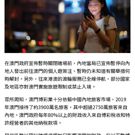
在澳門政府宣佈暫時關閉賭場前，內地當局已宣佈暫停向內
地人發出前往澳門的個人遊簽注，暫時仍未知道有關舉措何
時解封。另外，往來港澳的渡輪服務已全線停航，部分國家
及地區亦對澳門實施旅遊限制或禁止入境。
眾所周知，澳門博彩業十分依賴中國內地旅客市場，2019
年澳門接待了約3900萬名旅客，其中超過2750萬旅客來自
內地。澳門政府每年80%以上的財政收入來自博彩稅收和特
許經營者的其他納稅款項。