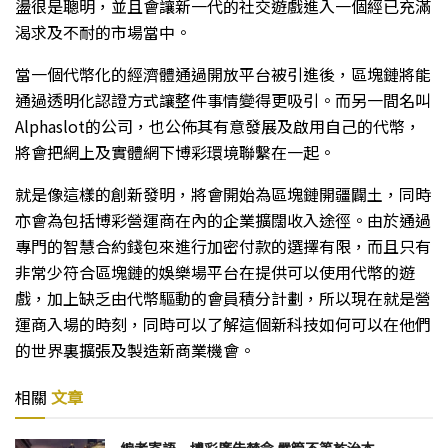
盪很是聰明，並且會讓新一代的社交遊戲進入一個經已充滿
渴求及不耐的市場當中。
當一個代幣化的經濟體通過開放平台被引進後，區塊鏈將能
通過透明化認證方式讓整件事情變得更吸引。而另一間名叫
Alphaslot的公司，也公佈其有意發展及啟用自己的代幣，
將會把網上及實體網下博彩環境聯繫在一起。
就是像這樣的創新發明，將會開始為區塊鏈開疆闢土，同時
亦會為包括博彩營運商在內的企業擴闊收入途徑。由於通過
專門的智慧合約錢包來進行加密付款的選擇有限，而且只有
非常少符合區塊鏈的娛樂場平台在提供可以使用代幣的遊
戲，加上缺乏由代幣驅動的會員積分計劃，所以現在就是營
運商入場的時刻，同時可以了解這個新科技如何可以在他們
的世界裏擴張及製造新商業機會。
相關
文章
編者寄語 – 博彩廣告禁令 嚴管不等於治本