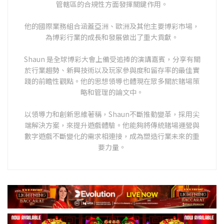
管轄區的合規性方面發揮關鍵作用。
他的國際業務組合涵蓋亞洲、歐洲及其他主要博彩市場，
為博彩行業的成長和發展做出了重大貢獻。
Shaun 是全球博彩大會上備受追捧的演講嘉賓，分享有關
於行業趨勢、新興技術以及玩家參與度和留存率的最佳實
踐的前瞻性觀點。他的思想領導也體現在眾多關於賭場策
略和管理的論文中。
以領導力和創新思維著稱，Shaun不斷推動變革，採用尖
端解決方案，來提升遊戲體驗。他能夠將傳統賭場運營與
數字遊戲不斷變化的需求相連接，成為塑造行業未來的重
要力量。