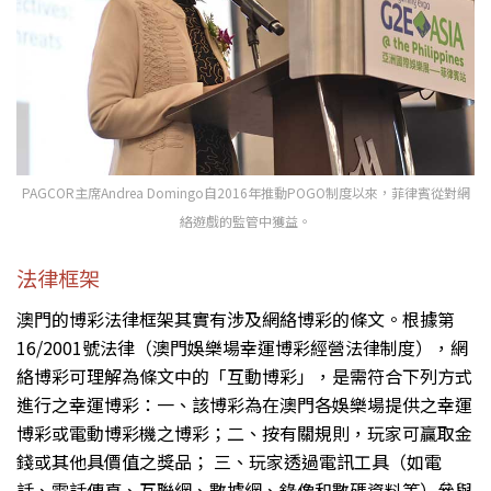
PAGCOR主席Andrea Domingo自2016年推動POGO制度以來，菲律賓從對網
絡遊戲的監管中獲益。
法律框架
澳門的博彩法律框架其實有涉及網絡博彩的條文。根據第
16/2001號法律（澳門娛樂場幸運博彩經營法律制度），網
絡博彩可理解為條文中的「互動博彩」，是需符合下列方式
進行之幸運博彩：一、該博彩為在澳門各娛樂場提供之幸運
博彩或電動博彩機之博彩；二、按有關規則，玩家可贏取金
錢或其他具價值之獎品； 三、玩家透過電訊工具（如電
話、電話傳真、互聯網、數據網、錄像和數碼資料等）參與