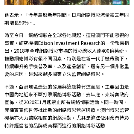
他表示，「今年農曆新年期間，日均網絡博彩流量較去年同
期增長90%。」
時至今日，網絡博彩在全球各地興起，這是澳門不能忽視的
事實。研究機構Edison Investment Research的一份報告指
出，2018年全球網絡博彩市場的博彩總收入達400億英磅。
推動網絡博彩有賴不同因素，特別是在新一代手機帶動下，
持續攀升的手機普及率，以及產品創新，還有另一個非常重
要的原因，是越來越多國家立法監管網絡博彩。
不過，亞洲地區最近的發展與這趨勢背道而馳，主要因由是
中國內地近來不斷打擊網絡博彩活動。去年底，柬埔寨政府
宣佈，從2020年1月起禁止所有網絡博彩活動。同一時間，
菲律賓宣佈暫停批出新的網絡博彩營運牌照。澳門博彩監管
機構亦大力監察相關的網絡活動，尤其是違法使用澳門博彩
特許經營者的品牌或商標而進行的網絡博彩活動。