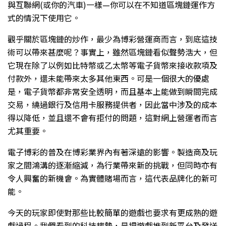
與互聯網(或你的汽車)一樣—你可以在不知道區塊鏈運作方
式的情況下使用它。
觀乎關於區塊鏈的炒作，最少為博彩營運商而言，到底這技
術可以帶來甚麼呢？事實上，雖然區塊鏈看似聲勢浩大，但
它現在除了以例如比特幣或乙太幣等電子貨幣來接收款項及
付款外，還未能帶來太多其他東西。可是一個很大的優處
是，電子貨幣都非常安全透明，而且基本上能做到瞬間完成
交易，繞過銀行及信用卡服務提供者，因此當中涉及的成本
得以降低，並且還不會有拒付的問題，這對網上營運者而言
尤其重要。
電子博彩的普及在博彩業界內有著深遠的影響。製造商及玩
家之間鴻溝的逐漸縮減，為行業帶來新的挑戰，但同時亦有
令人興奮的新機會。為實體賭場而言，這代表品牌化的新可
能。
今天的玩家即使對那些比較簡單的遊戲也要求有更成熟的遊
戲過程。我們看到的科技趨勢，是把遊戲推到新平台及發送