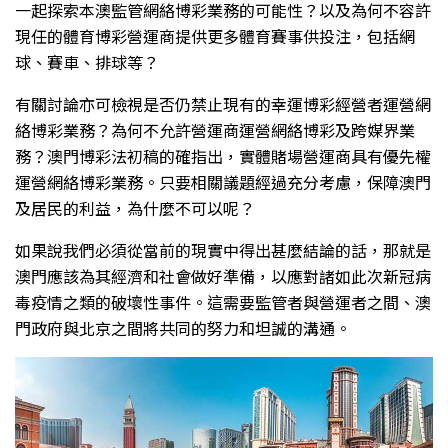
一起探索本澳監管網絡博彩業務的可能性？以及為何不容許
現任的體育博彩營運商提供更多體育賽事供投注，包括網
球、賽車、排球等？
有關討論亦可檢視是否仍禁止現有的幸運博彩經營者運營網
絡博彩業務？為何不允許營運商運營網絡博彩及跨媒界業
務？澳門博彩法初稿的確指出，實體賭場營運商具有優先權
運營網絡博彩業務。只要相關議題經過充分考慮，保障澳門
及居民的利益，為什麼不可以呢？
如果說我們必須從當前的現實中得出甚麼結論的話，那就是
澳門應該為其經濟和社會做好準備，以應對諸如此次新冠病
毒疫情之類的破壞性事件。這需要監管者與營運者之間、澳
門政府與北京之間將共同的努力和坦誠的溝通。