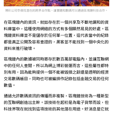
博彩公司亦尋找潛在的跨界合作點，讓實體和數碼可以通過區塊鏈科技合作。
在區塊鏈內的資訊，就如存在於一個共享及不斷地調和的資
料庫當中，這種使用網絡的方式有多個顯然易見的好處。區
塊鏈資料庫並不是儲存於任何單一位置，這代表當中的紀錄
都是真正公開及容易查證的，黑客並不能找到一個中央化的
資料來進行破壞。
區塊鏈內的數據被同時寄存於數百萬部電腦內，並讓互聯網
中的任何人查閱，所以為網上博彩營運而言，這些屬性都特
別有用，因為能夠提供一個不能被毀損之餘還是透明的經濟
交易數碼帳目，同時也可被編排作記錄包括金融交易的任何
數值。
通過允許數碼資訊的傳播而非複製，區塊鏈技術為一種新型
的互聯網創造出主幹。該技術在起初是為電子貨幣而設，但
科技界現在就找到這項技術的其他潛在用途。好消息是它就