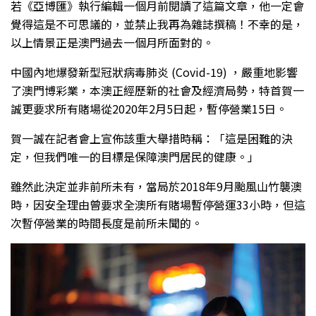
若《亞博匯》執行編輯一個月前閱讀了這篇文章，他一定會
覺得這是不可思議的，並禁止我再為雜誌撰稿！不幸的是，
以上情景正是澳門過去一個月所面對的。
中國內地爆發新型冠狀病毒肺炎 (Covid-19) ，嚴重地影響
了澳門博彩業，本澳正經歷新的社會及經濟局勢，特首賀一
誠更要求所有賭場從2020年2月5日起，暫停營業15日。
賀一誠在記者會上宣佈該重大舉措時稱：「這是困難的決
定，但我們唯一的目標是保障澳門居民的健康。」
雖然此決定並非前所未有，當局於2018年9月颱風山竹襲澳
時，因安全理由曾要求全澳所有賭場暫停營運33小時，但這
次暫停營業的時間長度是前所未聞的。