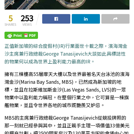
5
253
SHARES
VIEWS
正值新加坡的綜合度假村(IR)行業面世十載之際，濱海灣金
沙主席兼行政總裁George Tanasijevich大談如此具標誌性
的物業何以成為世界上盈利能力最高的IR。
擁有三棟樓高55層摩天大樓以及世界最著名天台泳池的濱海
灣金沙(Marina Bay Sands, MBS)，已然成為新加坡的地
標，並且在拉斯維加斯金沙(Las Vegas Sands, LVS)的一眾
物業中以盈利能力稱冠。在整個行業之中，它可算是一棟旗
艦物業，並且令世界各地的城市既艷羨又妒忌。
MBS的主席兼行政總裁George Tanasijevich從競投牌照的
那一刻就已經參與其中，並且正親手主理一項價值33億美元
的擴充計劃，把2500間客房以及130萬平方呎的會議中心加