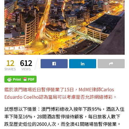
12
612
SHARES
VIEWS
鑑於澳門賭場近日暫停營業了15日，MdME律師Carlos
Eduardo Coelho認為當局可以考慮是否允許網絡博彩。
試想想以下情景：澳門博彩總收入按年下跌95%，酒店入住
率下降至16%，28間酒店暫停接待顧客，每日旅客人數下
跌至歷史低位的2600人次，而全澳41間賭場皆暫停營業。