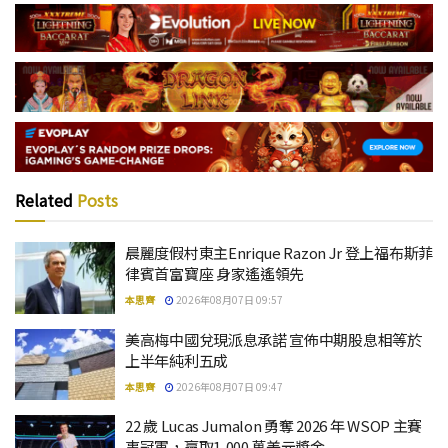
Related
Posts
晨麗度假村東主Enrique Razon Jr 登上福布斯菲
律賓首富寶座 身家遙遙領先
本思齊
2026年08月07日 09:57
美高梅中國兌現派息承諾 宣佈中期股息相等於
上半年純利五成
本思齊
2026年08月07日 09:47
22 歲 Lucas Jumalon 勇奪 2026 年 WSOP 主賽
事冠軍，贏取1,000 萬美元獎金