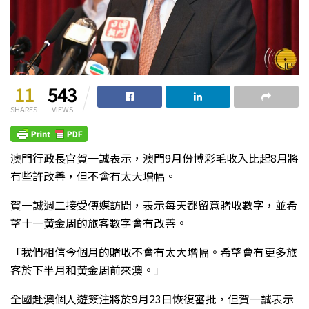
11
543
SHARES
VIEWS
澳門行政長官賀一誠表示，澳門9月份博彩毛收入比起8月將
有些許改善，但不會有太大增幅。
賀一誠週二接受傳媒訪問，表示每天都留意賭收數字，並希
望十一黃金周的旅客數字會有改善。
「我們相信今個月的賭收不會有太大增幅。希望會有更多旅
客於下半月和黃金周前來澳。」
全國赴澳個人遊簽注將於9月23日恢復審批，但賀一誠表示