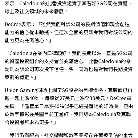
表示，Caledonia的此番投資證實了其看好SG公司在實體、
線上及社交領域的未來發展。
DeCree表示：「雖然我們對該公司的長期價值和現金創造
能力的信心從未動搖，但這次全面的更新令我們對該公司的
能力更為充滿信心。」
「Caledonia在業內口碑頗好。我們長期以來一直是SG公司
的資產投資組合的支持者並充滿信心，此番Caledonia的舉
動則為該公司再次投下信任一票，同時也是對我們長期投資
案例的肯定。」
Union Gaming同時上調了SG股票的目標價格，其股價已自
週一起上漲40％，每股從27美元上漲至38美元。DeCree補
充稱，「儘管單日暴漲40%似乎已經是離場的好時機，但由
於數字博彩在美國目前正當紅，我們認為Caledonia及其聯
合投資者所求為更多。」
「我們仍然認為，社交遊戲和數字業務存在著被低估的重大