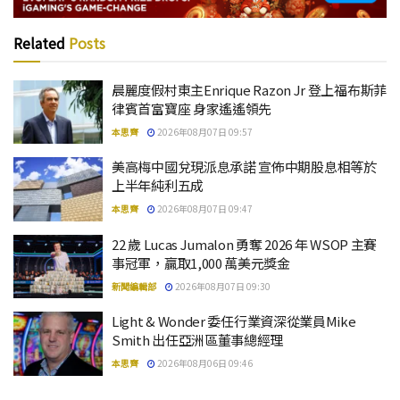
Related
Posts
晨麗度假村東主Enrique Razon Jr 登上福布斯菲
律賓首富寶座 身家遙遙領先
本思齊
2026年08月07日 09:57
美高梅中國兌現派息承諾 宣佈中期股息相等於
上半年純利五成
本思齊
2026年08月07日 09:47
22 歲 Lucas Jumalon 勇奪 2026 年 WSOP 主賽
事冠軍，贏取1,000 萬美元獎金
新聞編輯部
2026年08月07日 09:30
Light & Wonder 委任行業資深從業員Mike
Smith 出任亞洲區董事總經理
本思齊
2026年08月06日 09:46