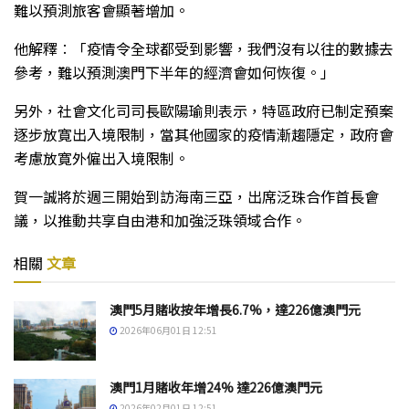
難以預測旅客會顯著增加。
他解釋︰「疫情令全球都受到影響，我們沒有以往的數據去
參考，難以預測澳門下半年的經濟會如何恢復。」
另外，社會文化司司長歐陽瑜則表示，特區政府已制定預案
逐步放寛出入境限制，當其他國家的疫情漸趨隱定，政府會
考慮放寛外僱出入境限制。
賀一誠將於週三開始到訪海南三亞，出席泛珠合作首長會
議，以推動共享自由港和加強泛珠領域合作。
相關
文章
澳門5月賭收按年增長6.7%，達226億澳門元
2026年06月01日 12:51
澳門1月賭收年增24% 達226億澳門元
2026年02月01日 12:51