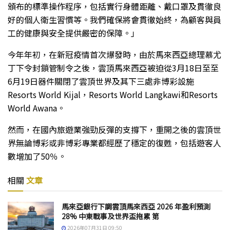
頒布的標準操作程序，包括實行身體距離、戴口罩及貫徹良
好的個人衛生習慣等。我們確保將會貫徹始終，為顧客與員
工的健康與安全提供嚴密的保障。」
今年年初，在新冠疫情首次爆發時，由於馬來西亞總理慕尤
丁下令封鎖管制令之後，雲頂馬來西亞被迫從3月18日至至
6月19日器件關閉了雲頂世界及其下三處非博彩設施
Resorts World Kijal，Resorts World Langkawi和Resorts
World Awana。
然而，在國內旅遊業強勁反彈的支撐下，重開之後的雲頂世
界無論博彩或非博彩專業都經歷了穩定的復甦，包括遊客人
數增加了50％。
相關
文章
馬來亞銀行下調雲頂馬來西亞 2026 年盈利預測
28% 中東戰事及世界盃拖累 第
2026年07月31日 09:50