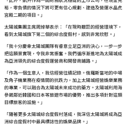
裕，零負債的情況下將可更有信心規劃、建造及營運水晶虎
宮殿二期的項目。」
太陽城集團主席周焯華表示：「在現時艱巨的經營環境下，
看到太陽城旗下第二個的綜合度假村，感到非常欣慰。」
「我十分慶幸太陽城團隊有睿意立足亞洲的決心，一步一步
把這願景實現，令我非常振奮。我們循序漸進地為太陽城成
為亞洲領先的綜合度假運營商和開發商鋪路。」
「作為一個生意人，我信經營往績記錄。俄羅斯當地的中場
及角子機業務在疫情間的抗跌力，加上太陽城經營娛樂業務
的專業，可以融合為太陽城未來成功的藥方。太陽城利用海
參崴鄰近韓國和日本等旅遊市場的優勢，推出多項針對這類
目標旅客的設施。」
「隨著更多太陽城綜合度假村落成，我深信太陽城將成為亞
洲綜合度假村中最具標誌性的娛樂品牌。」