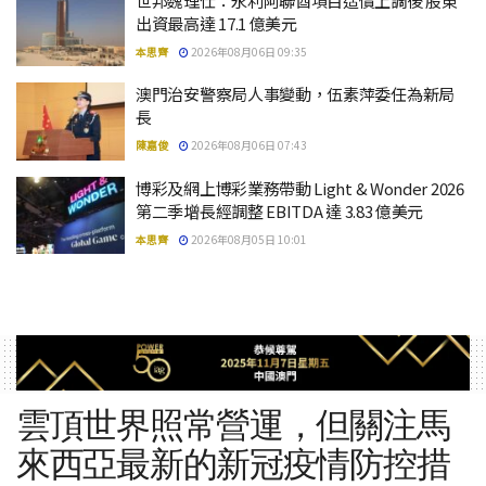
世邦魏理仕：永利阿聯酋項目造價上調後 股東
出資最高達 17.1 億美元
本思齊
2026年08月06日 09:35
澳門治安警察局人事變動，伍素萍委任為新局
長
陳嘉俊
2026年08月06日 07:43
博彩及網上博彩業務帶動 Light & Wonder 2026
第二季增長經調整 EBITDA 達 3.83 億美元
本思齊
2026年08月05日 10:01
雲頂世界照常營運，但關注馬
來西亞最新的新冠疫情防控措