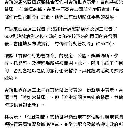
雲頂的馬來西亞旗艦綜合度假村雲頂世界表示，目前將如常
營運 ，但營運商稱，在馬來西亞在該國部分地區實施「有
條件行動管制令」之後，他們正在密切關注事態的發展。
在馬來西亞週三報告了562例新冠確診病例及週二報告了
660例確診病例之後，政府宣佈在接下來的兩周內在雪蘭
莪、吉隆坡及布城實行「有條件行動管制令」(CMCO)。
按照「有條件行動管制令」的規定，公園、娛樂場所、學
校、托兒所、及禮拜場所將被關閉。此外，除非出於工作目
的，否則各地區之間的旅行也被暫停。其他經濟活動將照常
繼續。
雲頂世界在週三上午在其網站上發表的一份聲明中表示，雲
頂世界「將如常營運」，但「將密切關注事態的發展，並適
時提供資訊更新」。
其表示，「值此期間，雲頂世界頻密地在整個度假勝地範圍
裡進行深層清潔及徹底消毒，並全力配合及嚴格遵守政府所