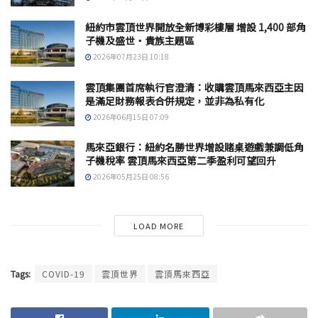
紐約市雲頂世界開放全新博彩樓層 增設 1,400 部角
子機及盛世・貴族主題區
2026年07月23日 10:18
雲頂集團首席執行官澄清：收購雲頂馬來西亞主因
是滿足財務報表合併規定，並非為私有化
2026年06月15日 07:09
馬來亞銀行：紐約名勝世界增設賭桌遊戲兼調低角
子機稅率 雲頂馬來西亞第二季盈利可望回升
2026年05月25日 08:56
LOAD MORE
Tags:
COVID-19
雲頂世界
雲頂馬來西亞