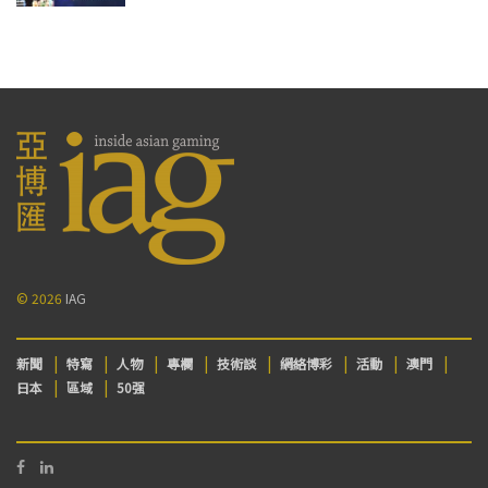
© 2026
IAG
新聞
特寫
人物
專欄
技術談
網絡博彩
活動
澳門
日本
區域
50强