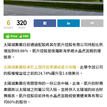
6
320
SHARES
VIEWS
太陽城集團日前通過配股將其在凱升控股有限公司持股比例
增加到69.66％。凱升控股是俄羅斯海參崴水晶虎宮殿的運
營商。
太陽城集團股東於上個月投票讚成是次收購。
此舉令該公司
的股權權益從之前的24.74%躍升至1.6億美元。
太陽城集團在夜間發佈的一份公告中稱，此後，凱升的財務
業績將以太陽城之附屬公司入賬，並將併入太陽城的綜合財
務報表。凱升控股目前持有水晶虎宮殿經營實體東雋有限公
司60％的股份。