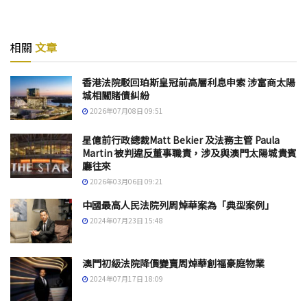
相關
文章
香港法院駁回珀斯皇冠前高層利息申索 涉富商太陽
城相關賭債糾紛
2026年07月08日 09:51
星億前行政總裁Matt Bekier 及法務主管 Paula
Martin 被判違反董事職責，涉及與澳門太陽城貴賓
廳往來
2026年03月06日 09:21
中國最高人民法院列周焯華案為「典型案例」
2024年07月23日 15:48
澳門初級法院降價變賣周焯華創福豪庭物業
2024年07月17日 18:09