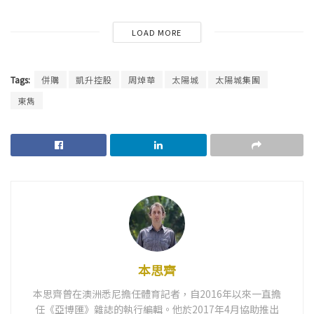
LOAD MORE
Tags:
併購
凱升控股
周焯華
太陽城
太陽城集團
東雋
本思齊
本思齊曾在澳洲悉尼擔任體育記者，自2016年以來一直擔
任《亞博匯》雜誌的執行編輯。他於2017年4月協助推出