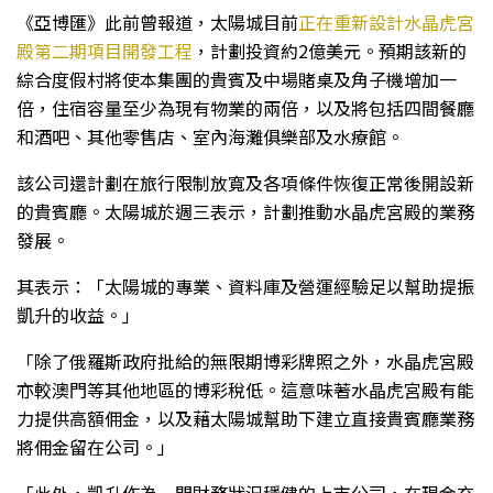
《亞博匯》此前曾報道，太陽城目前
正在重新設計水晶虎宮
殿第二期項目開發工程
，計劃投資約2億美元。預期該新的
綜合度假村將使本集團的貴賓及中場賭桌及角子機增加一
倍，住宿容量至少為現有物業的兩倍，以及將包括四間餐廳
和酒吧、其他零售店、室內海灘俱樂部及水療館。
該公司還計劃在旅行限制放寬及各項條件恢復正常後開設新
的貴賓廳。太陽城於週三表示，計劃推動水晶虎宮殿的業務
發展。
其表示：「太陽城的專業、資料庫及營運經驗足以幫助提振
凱升的收益。」
「除了俄羅斯政府批給的無限期博彩牌照之外，水晶虎宮殿
亦較澳門等其他地區的博彩稅低。這意味著水晶虎宮殿有能
力提供高額佣金，以及藉太陽城幫助下建立直接貴賓廳業務
將佣金留在公司。」
「此外，凱升作為一間財務狀況穩健的上市公司，在現金充