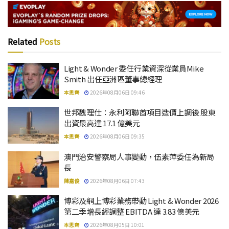
Related
Posts
Light & Wonder 委任行業資深從業員Mike
Smith 出任亞洲區董事總經理
本思齊
2026年08月06日 09:46
世邦魏理仕：永利阿聯酋項目造價上調後 股東
出資最高達 17.1 億美元
本思齊
2026年08月06日 09:35
澳門治安警察局人事變動，伍素萍委任為新局
長
陳嘉俊
2026年08月06日 07:43
博彩及網上博彩業務帶動 Light & Wonder 2026
第二季增長經調整 EBITDA 達 3.83 億美元
本思齊
2026年08月05日 10:01