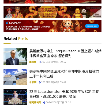
Related
Posts
晨麗度假村東主Enrique Razon Jr 登上福布斯菲
律賓首富寶座 身家遙遙領先
本思齊
2026年08月07日 09:57
美高梅中國兌現派息承諾 宣佈中期股息相等於
上半年純利五成
本思齊
2026年08月07日 09:47
22 歲 Lucas Jumalon 勇奪 2026 年 WSOP 主賽
事冠軍，贏取1,000 萬美元獎金
新聞編輯部
2026年08月07日 09:30