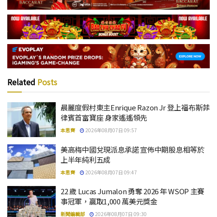
Related
Posts
晨麗度假村東主Enrique Razon Jr 登上福布斯菲
律賓首富寶座 身家遙遙領先
本思齊
2026年08月07日 09:57
美高梅中國兌現派息承諾 宣佈中期股息相等於
上半年純利五成
本思齊
2026年08月07日 09:47
22 歲 Lucas Jumalon 勇奪 2026 年 WSOP 主賽
事冠軍，贏取1,000 萬美元獎金
新聞編輯部
2026年08月07日 09:30