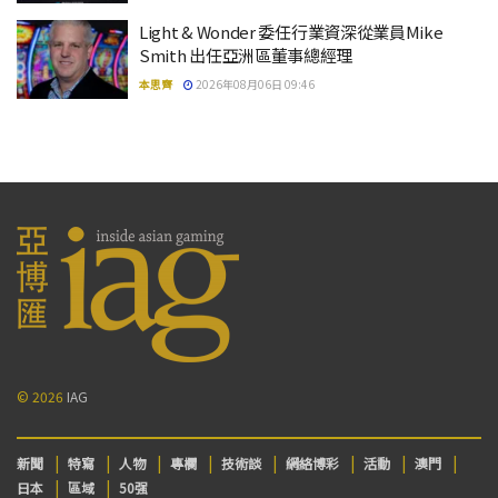
Light & Wonder 委任行業資深從業員Mike
Smith 出任亞洲區董事總經理
本思齊
2026年08月06日 09:46
© 2026
IAG
新聞
特寫
人物
專欄
技術談
網絡博彩
活動
澳門
日本
區域
50强