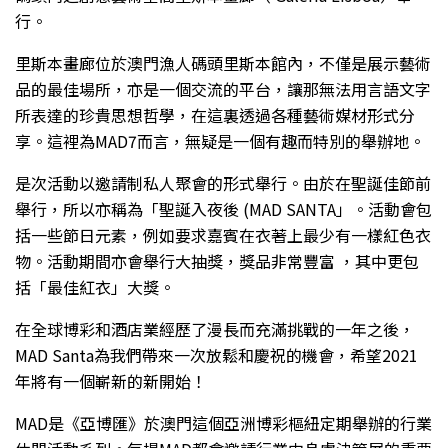
行。
里斯本畫廊位於澳門漁人碼頭里斯本館內，不僅是展示藝術
品的最佳場所，亦是一個交流的平台，讓那無法用言語文字
所表達的珍貴思想哲學，在這裏透過各種藝術媒材形式分
享。這裡為MAD7而言，無疑是一個有趣而特別的舉辦地。
是次活動以邀請制私人聚會的形式舉行。由於在聖誕佳節前
舉行，所以亦稱為「聖誕入夜後 (MAD SANTA」。活動會包
括一些節日元素，例如要求嘉賓在衣著上最少有一樣紅色衣
物。活動期間亦會舉行大抽獎，獎品非常豐富 ，其中更包
括「最佳紅衣」大獎。
在全球博彩和酒店業經歷了漫長而充滿挑戰的一年之後，
MAD Santa為我們帶來一次放鬆和慶祝的機會，希望2021
年將有一個嶄新的新開始！
MAD是《亞博匯》於澳門這個亞洲博彩樞紐定期舉辦的行業