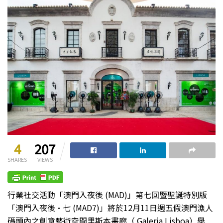
4
207
SHARES
VIEWS
行業社交活動「澳門入夜後 (MAD)」第七回暨聖誕特別版
「澳門入夜後·七 (MAD7)」將於12月11日週五假澳門漁人
碼頭內之創意藝術空間里斯本畫廊（ Galeria Lisboa）舉