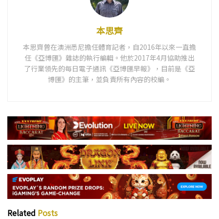
本思齊
本思齊曾在澳洲悉尼擔任體育記者，自2016年以來一直擔
任《亞博匯》雜誌的執行編輯。他於2017年4月協助推出
了行業領先的每日電子通訊《亞博匯早報》，目前是《亞
博匯》的主筆，並負責所有內容的校編。
Related
Posts