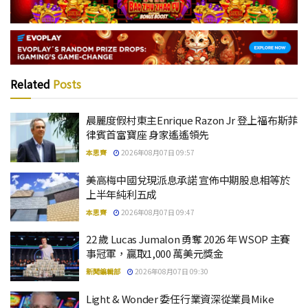
Related
Posts
晨麗度假村東主Enrique Razon Jr 登上福布斯菲
律賓首富寶座 身家遙遙領先
本思齊
2026年08月07日 09:57
美高梅中國兌現派息承諾 宣佈中期股息相等於
上半年純利五成
本思齊
2026年08月07日 09:47
22 歲 Lucas Jumalon 勇奪 2026 年 WSOP 主賽
事冠軍，贏取1,000 萬美元獎金
新聞編輯部
2026年08月07日 09:30
Light & Wonder 委任行業資深從業員Mike