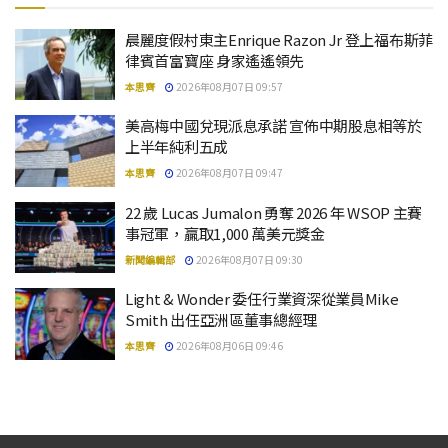
晨麗度假村東主Enrique Razon Jr 登上福布斯菲
律賓首富寶座 身家遙遙領先
本思齊
2026年08月07日 09:57
美高梅中國兌現派息承諾 宣佈中期股息相等於
上半年純利五成
本思齊
2026年08月07日 09:47
22 歲 Lucas Jumalon 勇奪 2026 年 WSOP 主賽
事冠軍，贏取1,000 萬美元獎金
新聞編輯部
2026年08月07日 09:30
Light & Wonder 委任行業資深從業員Mike
Smith 出任亞洲區董事總經理
本思齊
2026年08月06日 09:46