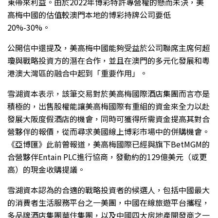
東帶來利益。由於2022年博彩特許專營權的懸而未決，美
高梅中國的估值較澳門本地的博彩持牌公司要低
20%-30%。
公開信中還提及，美高梅中國能夠受益於公司聯席主席何超
瓊與戰略投資方的潛在合作，並且在澳門的多元化發展和粵
港澳大灣區的融合中起到「重要作用」。
雪湖資本表示，該筆交易對於美高梅國際酒店集團而言亦是
積極的，出售股權能讓美高梅國際有重組的資金來全力以赴
發展大阪度假酒店的機會，同時可獲得所需資金提高其對合
營夥伴的報價，從而尋求美國線上博彩市場中的併購機會。
《亞博匯》此前曾報道，美高梅國際已經與旗下BetMGM的
合營夥伴Entain PLC進行協商，發動約的129億美元（或更
高）的現金收購提議。
雪湖資本認為的合適的戰略投資者的候選人，包括中國最大
的消費者生活服務平台之一美團，中國在線旅遊平台攜程，
多品牌酒店集團華住集團，以及中國四大房地產開發商之一