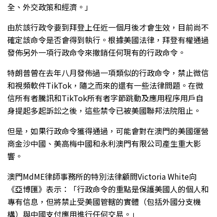
全、外交政策和經濟。」
由於該行政令要到拜登上任近一個月後才會生效，目前尚不
確定該命令是否會得到執行。根據美國法律，拜登有權通過
發佈另外一項行政命令來撤銷任何現有的行政命令。
特朗普曾在去年八月發佈過一項類似的行政命令，禁止微信
和視頻軟件TikTok，隨之而來的還有一些法律問題。在微
信所有者騰訊和TikTok所有者字節跳動及應用程序用戶自
身提起多起訴訟之後，這些禁令已被美國聯邦法院阻止。
但是，如果行政命令獲得通過，可能會對在澳門的美國運營
商金沙中國、美高梅中國和永利澳門有限公司產生重大影
響。
澳門MdME律師事務所的特別法律顧問Victoria White向
《亞博匯》表示：「行政命令的重點是保護美國人的個人和
專有信息，但將禁止受美國管轄的實體（包括外國分支機
構）與中國支付應用進行任何交易。」