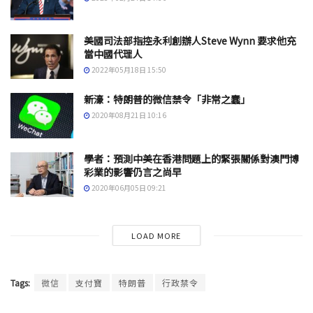
美國司法部指控永利創辦人Steve Wynn 要求他充
當中國代理人
2022年05月18日 15:50
新濠：特朗普的微信禁令「非常之蠢」
2020年08月21日 10:16
學者：預測中美在香港問題上的緊張關係對澳門博
彩業的影響仍言之尚早
2020年06月05日 09:21
LOAD MORE
Tags:
微信
支付寶
特朗普
行政禁令