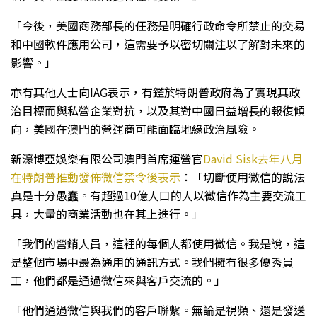
「今後，美國商務部長的任務是明確行政命令所禁止的交易
和中國軟件應用公司，這需要予以密切關注以了解對未來的
影響。」
亦有其他人士向IAG表示，有鑑於特朗普政府為了實現其政
治目標而與私營企業對抗，以及其對中國日益增長的報復傾
向，美國在澳門的營運商可能面臨地緣政治風險。
新濠博亞娛樂有限公司澳門首席運營官
David Sisk去年八月
在特朗普推動發佈微信禁令後表示
：「切斷使用微信的說法
真是十分愚蠢。有超過10億人口的人以微信作為主要交流工
具，大量的商業活動也在其上進行。」
「我們的營銷人員，這裡的每個人都使用微信。我是說，這
是整個市場中最為通用的通訊方式。我們擁有很多優秀員
工，他們都是通過微信來與客戶交流的。」
「他們通過微信與我們的客戶聯繫。無論是視頻、還是發送