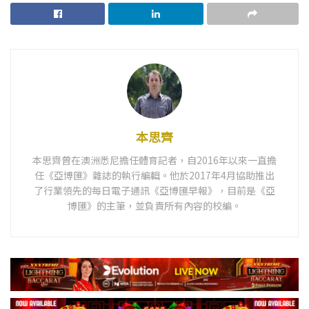
本思齊
本思齊曾在澳洲悉尼擔任體育記者，自2016年以來一直擔
任《亞博匯》雜誌的執行編輯。他於2017年4月協助推出
了行業領先的每日電子通訊《亞博匯早報》，目前是《亞
博匯》的主筆，並負責所有內容的校編。