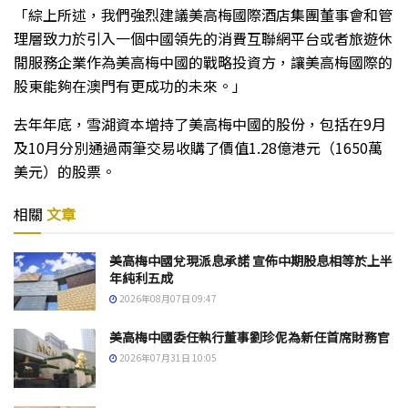
「綜上所述，我們強烈建議美高梅國際酒店集團董事會和管
理層致力於引入一個中國領先的消費互聯網平台或者旅遊休
閒服務企業作為美高梅中國的戰略投資方，讓美高梅國際的
股東能夠在澳門有更成功的未來。」
去年年底，雪湖資本增持了美高梅中國的股份，包括在9月
及10月分別通過兩筆交易收購了價值1.28億港元（1650萬
美元）的股票。
相關
文章
美高梅中國兌現派息承諾 宣佈中期股息相等於上半
年純利五成
2026年08月07日 09:47
美高梅中國委任執行董事劉珍伲為新任首席財務官
2026年07月31日 10:05