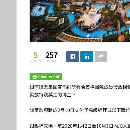
5
257
SHARES
VIEWS
銀河娛樂集團宣佈向所有合資格團隊成員發放相
發放特別獎金的博企。
該筆款項將於2月10日支付予高級經理或以下職
銀娛補充稱，於2020年1月2日至10月3日內