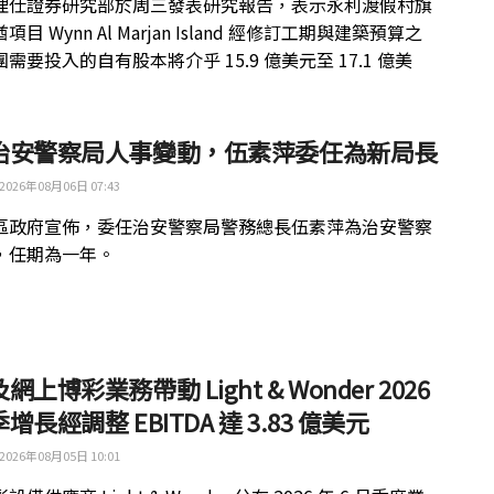
理仕證券研究部於周三發表研究報告，表示永利渡假村旗
目 Wynn Al Marjan Island 經修訂工期與建築預算之
需要投入的自有股本將介乎 15.9 億美元至 17.1 億美
治安警察局人事變動，伍素萍委任為新局長
2026年08月06日 07:43
區政府宣佈，委任治安警察局警務總長伍素萍為治安警察
，任期為一年。
網上博彩業務帶動 Light & Wonder 2026
增長經調整 EBITDA 達 3.83 億美元
2026年08月05日 10:01