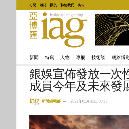
訂閱
雜誌
關於
聯絡我們
廣告
新聞
特寫
人物
專欄
技術談
網絡博
銀娛宣佈發放一次
成員今年及未來發
新聞編輯部
2021年01月21日 08:38