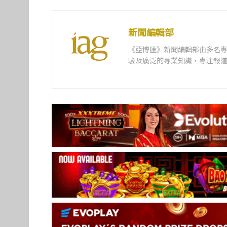
新聞編輯部
《亞博匯》新聞編輯部由多名
驗及廣泛的專業知識，專注報