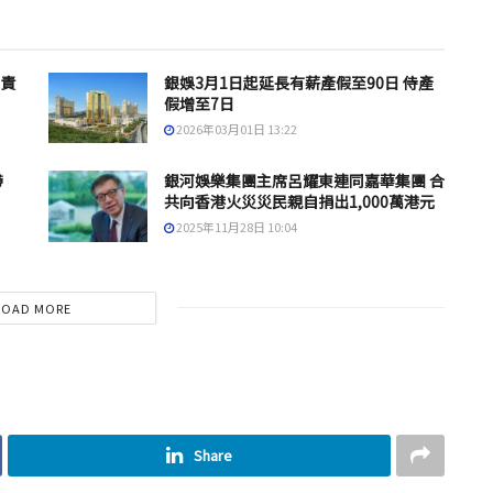
負責
銀娛3月1日起延長有薪產假至90日 侍產
假增至7日
2026年03月01日 13:22
帶
銀河娛樂集團主席呂耀東連同嘉華集團 合
共向香港火災災民親自捐出1,000萬港元
2025年11月28日 10:04
LOAD MORE
Share