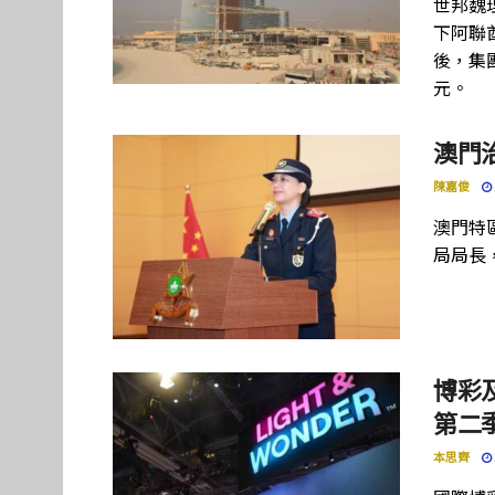
世邦魏
下阿聯酋項
後，集團
元。
澳門
陳嘉俊
澳門特
局局長
博彩及
第二季
本思齊