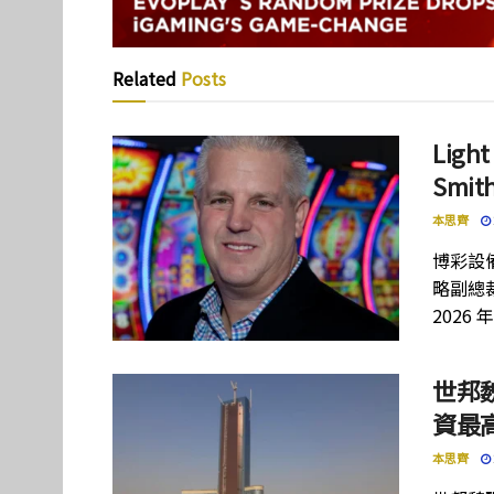
Related
Posts
Lig
Smi
本思齊
博彩設備
略副總裁
2026 
世邦
資最高
本思齊