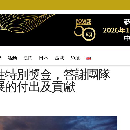
彩
活動
澳門
日本
區域
50强
性特別獎金，答謝團隊
展的付出及貢獻