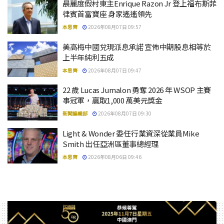
晨麗度假村東主Enrique Razon Jr 登上福布斯菲
律賓首富寶座 身家遙遙領先
本思齊
2026年08月07日 09:57
美高梅中國兌現派息承諾 宣佈中期股息相等於
上半年純利五成
本思齊
2026年08月07日 09:47
22 歲 Lucas Jumalon 勇奪 2026 年 WSOP 主賽
事冠軍，贏取1,000 萬美元獎金
新聞編輯部
2026年08月07日 09:30
Light & Wonder 委任行業資深從業員Mike
Smith 出任亞洲區董事總經理
本思齊
2026年08月06日 09:46