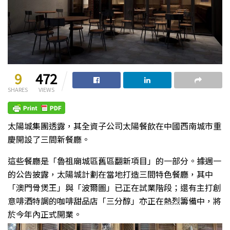
9
472
SHARES
VIEWS
太陽城集團透露，其全資子公司太陽餐飲在中國西南城市重
慶開設了三間新餐廳。
這些餐廳是「魯祖廟城區舊區翻新項目」的一部分。據週一
的公告披露，太陽城計劃在當地打造三間特色餐廳，其中
「澳門骨煲王」與「波爾圖」已正在試業階段；還有主打創
意啡酒特調的咖啡甜品店「三分醇」亦正在熱烈籌備中，將
於今年內正式開業。