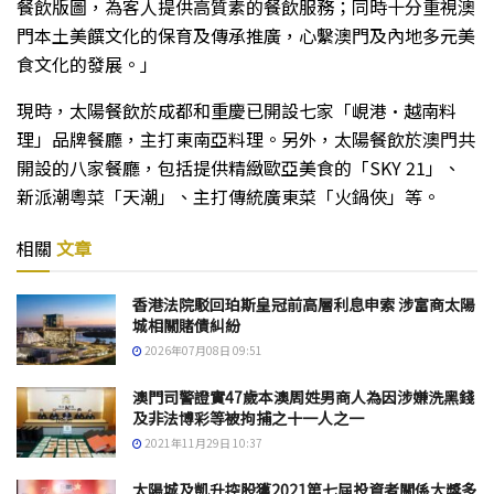
餐飲版圖，為客人提供高質素的餐飲服務；同時十分重視澳
門本土美饌文化的保育及傳承推廣，心繫澳門及內地多元美
食文化的發展。」
現時，太陽餐飲於成都和重慶已開設七家「峴港•越南料
理」品牌餐廳，主打東南亞料理。另外，太陽餐飲於澳門共
開設的八家餐廳，包括提供精緻歐亞美食的「SKY 21」、
新派潮粵菜「天潮」、主打傳統廣東菜「火鍋俠」等。
相關
文章
香港法院駁回珀斯皇冠前高層利息申索 涉富商太陽
城相關賭債糾紛
2026年07月08日 09:51
澳門司警證實47歲本澳周姓男商人為因涉嫌洗黑錢
及非法博彩等被拘捕之十一人之一
2021年11月29日 10:37
太陽城及凱升控股獲2021第七屆投資者關係大獎多