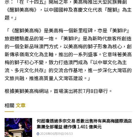
示：「在『十四五』開局之年，美高梅推出大型民族舞劇
《醒獅美高梅》，以中國國粹及喜慶文化代表『醒獅』為主
題。」
「《醒獅美高梅》是美高梅一個新里程碑，亦是『美獅IP』
旅遊體驗產品的第一炮。『美獅IP』是為新時代旅客所創造
的一個全新品味澳門方式，以美高梅的獅子形象為核心，創
新傳承嶺南文化為主軸，推出的一系列盛事。它意味著美高
梅的獅子初心不變，致力打造澳門成為『以中華文化為主
流、多元文化共存』的交流合作基地，進一步深化大灣區的
文旅共融，推進高質量人文灣區建設。」
根據美獅美高梅網站，首場演出將於7月8日舉行。
相關
文章
何超瓊透過多宗交易 悉數出售持有美高梅國際酒店
集團全部權益 總作價 1.401 億美元
2026年06月09日 06:53