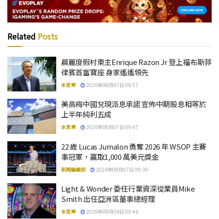
Related
Posts
晨麗度假村東主Enrique Razon Jr 登上福布斯菲
律賓首富寶座 身家遙遙領先
本思齊
2026年08月07日 09:57
美高梅中國兌現派息承諾 宣佈中期股息相等於
上半年純利五成
本思齊
2026年08月07日 09:47
22 歲 Lucas Jumalon 勇奪 2026 年 WSOP 主賽
事冠軍，贏取1,000 萬美元獎金
新聞編輯部
2026年08月07日 09:30
Light & Wonder 委任行業資深從業員Mike
Smith 出任亞洲區董事總經理
本思齊
2026年08月06日 09:46