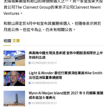
太陽城集團是和歌山的兩個候選人之一。另一家是加拿大投
資公司The Clairvest Group的東京子公司Clairvest Neem
Ventures。
和歌山原定於4月中旬宣布其獲勝候選人，但隨後表示將於
月底公佈。但迄今為止，仍未有相關公告。
相關
文章
美高梅中國兌現派息承諾 宣佈中期股息相等於上半
年純利五成
2026年08月07日 09:47
Light & Wonder 委任行業資深從業員Mike Smith
出任亞洲區董事總經理
2026年08月06日 09:46
Wynn Al Marjan Island定於 2027 年 9 月開幕 建築
成本追加 6 億美元
2026年08月05日 09:57