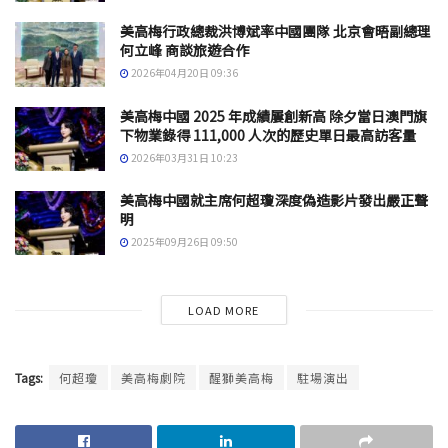
美高梅行政總裁洪博斌率中國團隊 北京會晤副總理
何立峰 商談旅遊合作
2026年04月20日 09:36
美高梅中國 2025 年成績屢創新高 除夕當日澳門旗
下物業錄得 111,000 人次的歷史單日最高訪客量
2026年03月31日 10:23
美高梅中國就主席何超瓊深度偽造影片發出嚴正聲
明
2025年09月26日 09:50
LOAD MORE
Tags:
何超瓊
美高梅劇院
醒獅美高梅
駐場演出