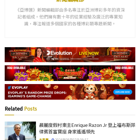
《亞博匯》新聞編輯部由多名專注於亞洲博彩多年的資深
記者組成。他們擁有數十年的從業經驗及廣泛的專業知
識，專注報道多個國家的各種博彩類專題新聞。
Related
Posts
晨麗度假村東主Enrique Razon Jr 登上福布斯菲
律賓首富寶座 身家遙遙領先
本思齊
2026年08月07日 09:57