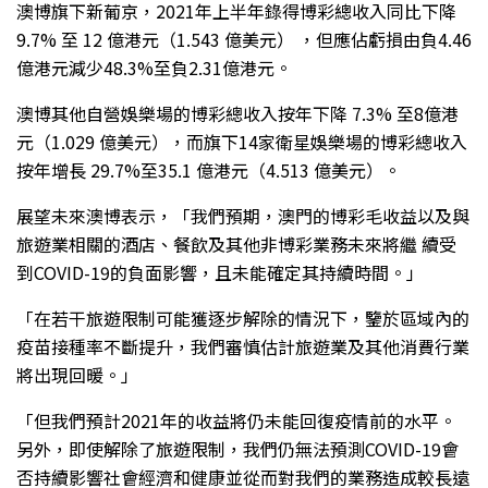
澳博旗下新葡京，2021年上半年錄得博彩總收入同比下降
9.7% 至 12 億港元（1.543 億美元） ，但應佔虧損由負4.46
億港元減少48.3%至負2.31億港元。
澳博其他自營娛樂場的博彩總收入按年下降 7.3% 至8億港
元（1.029 億美元），而旗下14家衛星娛樂場的博彩總收入
按年增長 29.7%至35.1 億港元（4.513 億美元）。
展望未來澳博表示，「我們預期，澳門的博彩毛收益以及與
旅遊業相關的酒店、餐飲及其他非博彩業務未來將繼 續受
到COVID-19的負面影響，且未能確定其持續時間。」
「在若干旅遊限制可能獲逐步解除的情況下，鑒於區域內的
疫苗接種率不斷提升，我們審慎估計旅遊業及其他消費行業
將出現回暖。」
「但我們預計2021年的收益將仍未能回復疫情前的水平。
另外，即使解除了旅遊限制，我們仍無法預測COVID-19會
否持續影響社會經濟和健康並從而對我們的業務造成較長遠