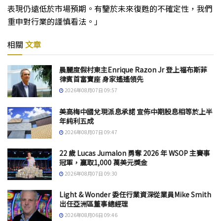
表現仍遠低於市場預期。有鑒於未來復甦的不確定性，我們
重申對行業的謹慎看法。」
相關
文章
晨麗度假村東主Enrique Razon Jr 登上福布斯菲
律賓首富寶座 身家遙遙領先
2026年08月07日 09:57
美高梅中國兌現派息承諾 宣佈中期股息相等於上半
年純利五成
2026年08月07日 09:47
22 歲 Lucas Jumalon 勇奪 2026 年 WSOP 主賽事
冠軍，贏取1,000 萬美元獎金
2026年08月07日 09:30
Light & Wonder 委任行業資深從業員Mike Smith
出任亞洲區董事總經理
2026年08月06日 09:46