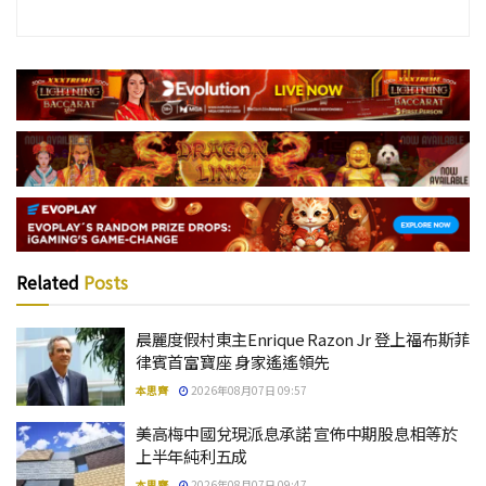
Related
Posts
晨麗度假村東主Enrique Razon Jr 登上福布斯菲
律賓首富寶座 身家遙遙領先
本思齊
2026年08月07日 09:57
美高梅中國兌現派息承諾 宣佈中期股息相等於
上半年純利五成
本思齊
2026年08月07日 09:47