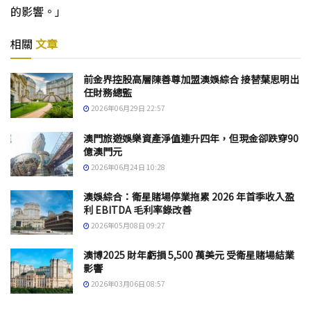
的影響。」
相關
文章
前金界控股高層陳善尊加盟澳娛綜合 接替葉思明出
任財務總監
2026年06月29日 22:57
澳門旅遊娛樂資產淨值連升四年，但現金卻跌穿90
億澳門元
2026年06月24日 10:28
澳娛綜合：衛星賭場停業拖累 2026 年首季收入盈
利 EBITDA 毛利率錄改善
2026年05月08日 09:27
澳博2025 財年虧損 5,500 萬美元 受衛星賭場結業
影響
2026年03月06日 08:57