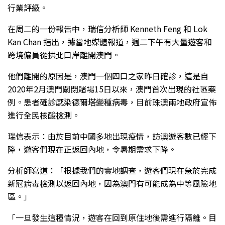
行業評級。
在周二的一份報告中，瑞信分析師 Kenneth Feng 和 Lok
Kan Chan 指出，據當地媒體報道，週二下午有大量遊客和
跨境僱員從拱北口岸離開澳門。
他們離開的原因是，澳門一個四口之家昨日確診，這是自
2020年2月澳門關閉賭場15日以來，澳門首次出現的社區案
例。患者確診感染德爾塔變種病毒，目前珠澳兩地政府宣佈
進行全民核酸檢測。
瑞信表示：由於目前中國多地出現疫情，訪澳遊客數已經下
降，遊客們現在正返回內地，令暑期需求下降。
分析師寫道：「根據我們的實地調查，遊客們現在急於完成
新冠病毒檢測以返回內地，因為澳門有可能成為中等風險地
區。」
「一旦發生這種情況，遊客在回到原住地後需進行隔離。目