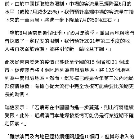
前，由於中國採取旅遊限制，中場的客流量已經降至6月的
水平（或較7月減少25%)。我們預計高端中場的客流量在接
下來的一至兩周，將進一步下降至7月的50%左右。」
「鑒於8月通常是暑假旺季，而9月是淡季，並且內地與澳門
皆採取了一定程度的限制，我們預計2021年第三季度的收
入將再次弱於預期，並將引發新一輪收益下調。」
此次從南京發起的疫情已蔓延至全國的15 個省和 31 個城
市，促使澳門將 4 個地區列為高風險地區，將 125 個地區
列為中度風險地區。然而，鑑於這已經是今年第三次內地局
部疫情爆發，有擔心從大流行中完全恢復可能需要比預期更
長的時間。
瑞信表示：「若病毒在中國國內進一步蔓延，則出行將繼續
受限。此外，近期澳門本地爆發疫情可能仍是行業近期不確
定因素。」
「雖然澳門及內地已經持續通關超過10個月，但博彩收入的