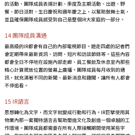
的活動、團隊成員表揚計劃、季度及主期活動、出遊、野
餐、節日派對、生日慶祝和週年慶之上，以幫助鼓舞士氣，
並且確保團隊成員感受到自己是整個IR大家庭的一部分。
14 團隊成員溝通
最高級的IR都會有自己的內部電視節目。遊走四處的記者們
會定期帶來最新資訊、訪問、短片和訪談節錄等。這些內容
都會全日不停地在設施內部走廊、員工餐飲及休息室內那些
精心計算擺放位置的螢幕上廣播。團隊成員每月收到的通
訊，就充滿著不同的新聞、最新消息和趣聞，讓所有人都會
不停追看。
15 IR語言
思想轉化為文字，而文字就變成行動和行為。IR巨擘使用其
物業內那一套獨特語言去幫助塑造文化及創造一個卓越的工
作環境。團隊成員都需要在所有人際接觸期間使用某些字