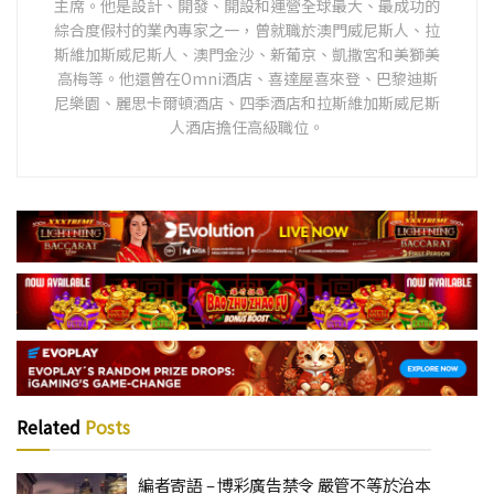
主席。他是設計、開發、開設和運營全球最大、最成功的
綜合度假村的業內專家之一，曾就職於澳門威尼斯人、拉
斯維加斯威尼斯人、澳門金沙、新葡京、凱撒宮和美獅美
高梅等。他還曾在Omni酒店、喜達屋喜來登、巴黎迪斯
尼樂園、麗思卡爾頓酒店、四季酒店和拉斯維加斯威尼斯
人酒店擔任高級職位。
Related
Posts
編者寄語 – 博彩廣告禁令 嚴管不等於治本