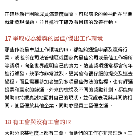
正確地執行團隊成員滿意度調查，可以讓IR的領袖們在早期
就能發現問題，並且進行正確及有目標的改善行動。
17 爭取成為獲獎的最佳/傑出工作環境
那些作為最卓越工作環境的IR，都能夠通過申請及贏得行
業，或者所在司法管轄區或國家內最佳公司或最佳工作場所
等獎項，向全世界證明自己的實力。這些獎項通常都會每年
進行頒發，競爭亦非常激烈，通常會有很仔細的提交及巡查
過程，而且需要參加者達到多項最佳做法的指標，也有評選
投票和贏家的篩選。外來的檢視及不同的獎勵計劃，都能夠
幫助IR持續真誠地面對自己的現狀，並保證表現與其同儕相
同，甚至優於其他企業，同時亦是員工至優之選。
18 有工會與沒有工會的IR
大部分IR某程度上都有工會，而他們的工作亦非常理想。工