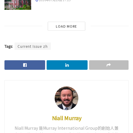
LOAD MORE
Tags:
Current Issue zh
Niall Murray
Niall Murray 是Murray International Group的創始人兼