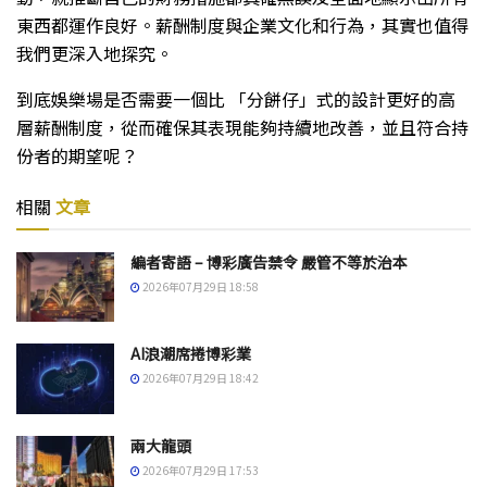
東西都運作良好。薪酬制度與企業文化和行為，其實也值得
我們更深入地探究。
到底娛樂場是否需要一個比 「分餅仔」式的設計更好的高
層薪酬制度，從而確保其表現能夠持續地改善，並且符合持
份者的期望呢？
相關
文章
編者寄語 – 博彩廣告禁令 嚴管不等於治本
2026年07月29日 18:58
AI浪潮席捲博彩業
2026年07月29日 18:42
兩大龍頭
2026年07月29日 17:53