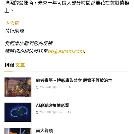
牌照的營運商，未來十年可能大部分時間都要花在償還債務
上。
本思齊
執行編輯
我們樂於聽到您的反饋
請將您的想法發送至
bb@asgam.com
.
相關
文章
編者寄語 – 博彩廣告禁令 嚴管不等於治本
2026年07月29日 18:58
AI浪潮席捲博彩業
2026年07月29日 18:42
兩大龍頭