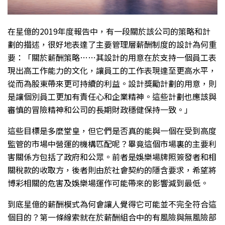
在星億的2019年度報告中，有一段關於該公司的策略和計
劃的描述，很好地表達了主要管理層薪酬制度的設計為何重
要：「關於薪酬策略……其設計的用意在於支持一個員工表
現出高工作能力的文化，讓員工的工作表現達至更高水平，
從而為股東帶來更可持續的利益。設計獎勵計劃的用意，則
是讓個別員工更加有責任心和企業精神。這些計劃也應該與
審慎的冒險精神和公司的長期財政穩健保持一致。」
這些目標是多麼堂皇，但它們是否真的能與一個在受到高度
監管的市場中營運的機構匹配呢？畢竟這個市場裏的主要利
害關係方包括了政府和公眾。前者是娛樂場牌照簽發者和相
關稅款的收取方，後者則由於社會契約的隱含要求，希望將
博彩相關的危害及娛樂場運作可能帶來的影響減到最低。
到底星億的薪酬模式為何會讓人覺得它可能並不完全符合這
個目的？第一條線索就在於薪酬組合中的有風險與無風險部