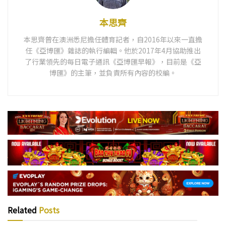
本思齊
本思齊曾在澳洲悉尼擔任體育記者，自2016年以來一直擔
任《亞博匯》雜誌的執行編輯。他於2017年4月協助推出
了行業領先的每日電子通訊《亞博匯早報》，目前是《亞
博匯》的主筆，並負責所有內容的校編。
Related
Posts