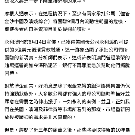
總收入將進一步下降至接近零的水平。
摩根大通表示，在這種情況下，至少有兩家承批公司（儘管
金沙中國及澳娛綜合）將面臨9個月內流動性耗盡的危機，
即便後者的再融資項目剛於幾週前獲批。
永利澳門於6月14日宣佈，已獲得美國母公司永利渡假村提
供的5億美元循環貸款融通，這一跡象凸顯了承批公司們所
面臨的新現實。分析師們表示，這或許表明澳門曾經繁榮的
賭場運營商如今深陷泥沼，銀行不再那麼急於幫助他們擺脫
困境。
對於博企而言，好消息是除了現金充裕的銀河娛樂集團仍保
持強勁狀態外，大多數公司都有強大的母公司隨時準備好並
願意在需要之時伸出援手，一如永利的案例。並且，正如我
們在美國、澳洲及菲律賓等市場所看到的那樣，市場重新開
放後被壓抑的需求是非常真實的。
但是，經歷了近三年的痛苦之後，那些將要取得新的10年期