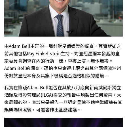
由Adam Bell主理的一場針對星億娛樂的調查，其實就如之
前其他包括Ray Finkel-stein主持、對皇冠墨爾本發起的皇
家委員會調查在內的行動一樣，重複上演，無休無盡。
Adam Bell的調查，恐怕也只會得出跟之前其他兩個澳洲州
份對於皇冠本身及其旗下機構是否適格相似的結論。
我實在懷疑Adam Bell能否在其於八月底向新南威爾斯獨立
酒類及博彩管理局(ILGA)提交的報告中炮製出任何驚喜。大
家最關心的，應該只是報告一旦認定星億不適格繼續擁有其
娛樂場牌照後，可能會作出甚麼建議。