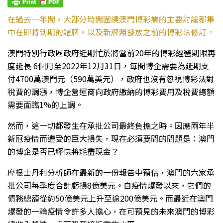
在過去一年間，大部分時間圍繞澳門博彩業的主要討論都集
中在即將到期的賭牌，以及新牌照發放之前的博彩法修訂。
澳門特別行政區政府近期忙於將當前20年的博彩經營期限再
度延長 6個月至2022年12月31日，每間博企需要為延期支
付4700萬澳門元（590萬美元），政府也沒有忽視博彩法對
稅費的調漲，博企營運商向政府繳納的博彩費用及稅費總額
需要面臨1%的上調。
然而，這一切都發生在承批公司最終負擔之時。因應兩年半
新冠疫情而遭受的巨大損失，現在必須要問的問題是：澳門
的博企是否已經快將耗盡現金？
摩根士丹利分析師在最新的一份報告中預估，澳門的六家承
批公司每季度合計虧損8億美元。自疫情爆發以來，它們的
債務總額從約50億美元上升至逾200億美元。而最近在澳門
爆發的一輪疫情令許多人擔心，在可預見的未來澳門的博彩