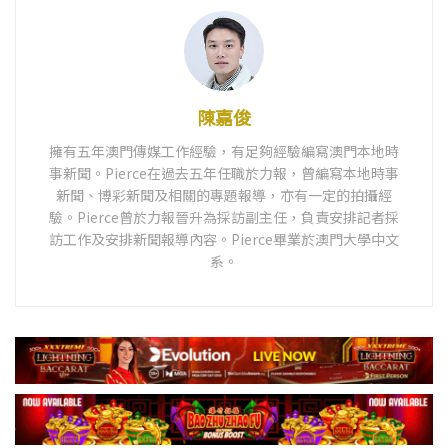
陳嘉俊
擁有五年澳門傳媒工作經驗，有足夠經驗編寫澳門本地時
事新聞。Pierce在過去五年任職於力報，曾編寫本地時事
新聞、博彩新聞及相關的專題報導，亦有一定的拍攝經
驗。Pierce曾於力報晉升為採訪副主任，負責安排記者採
訪工作及安排新聞報導內容。Pierce畢業於澳門大學中文
系。