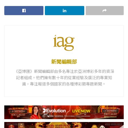
新聞編輯部
《亞博匯》新聞編輯部由多名專注於亞洲博彩多年的資深
記者組成。他們擁有數十年的從業經驗及廣泛的專業知
識，專注報道多個國家的各種博彩類專題新聞。