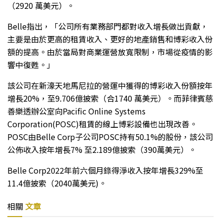
（2920 萬美元）。
Belle指出，「公司所有業務部門都對收入增長做出貢獻，
主要是由於更高的租賃收入、更好的地產銷售和博彩收入份
額的提高。由於當局對商業運營放寬限制，市場從疫情的影
響中復甦。」
該公司在新濠天地馬尼拉的營運中獲得的博彩收入份額按年
增長20%，至9.706億披索（合1740 萬美元）。而菲律賓慈
善樂透辦公室向Pacific Online Systems
Corporation(POSC)租賃的線上博彩設備也出現改善。
POSC由Belle Corp子公司POSC持有50.1%的股份，該公司
公佈收入按年增長7% 至2.189億披索（390萬美元）。
Belle Corp2022年前六個月錄得淨收入按年增長329%至
11.4億披索（2040萬美元)。
相關
文章