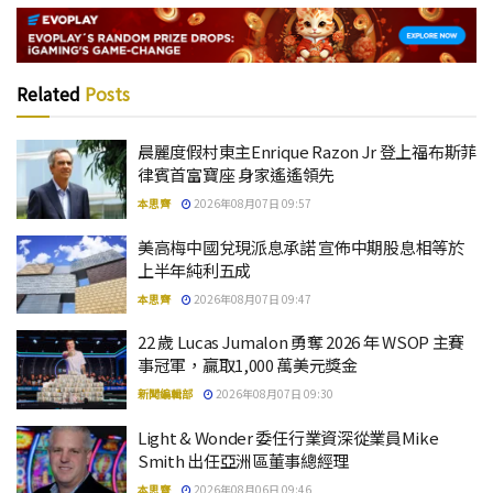
Related
Posts
晨麗度假村東主Enrique Razon Jr 登上福布斯菲
律賓首富寶座 身家遙遙領先
本思齊
2026年08月07日 09:57
美高梅中國兌現派息承諾 宣佈中期股息相等於
上半年純利五成
本思齊
2026年08月07日 09:47
22 歲 Lucas Jumalon 勇奪 2026 年 WSOP 主賽
事冠軍，贏取1,000 萬美元獎金
新聞編輯部
2026年08月07日 09:30
Light & Wonder 委任行業資深從業員Mike
Smith 出任亞洲區董事總經理
本思齊
2026年08月06日 09:46