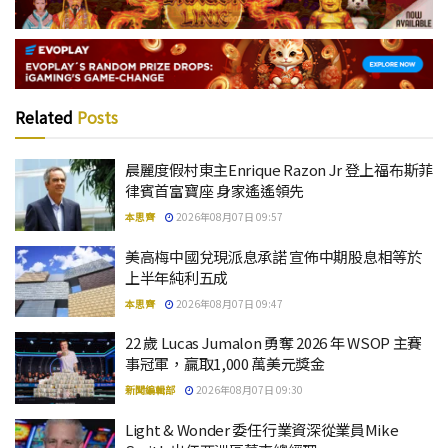
Related
Posts
晨麗度假村東主Enrique Razon Jr 登上福布斯菲
律賓首富寶座 身家遙遙領先
本思齊
2026年08月07日 09:57
美高梅中國兌現派息承諾 宣佈中期股息相等於
上半年純利五成
本思齊
2026年08月07日 09:47
22 歲 Lucas Jumalon 勇奪 2026 年 WSOP 主賽
事冠軍，贏取1,000 萬美元獎金
新聞編輯部
2026年08月07日 09:30
Light & Wonder 委任行業資深從業員Mike