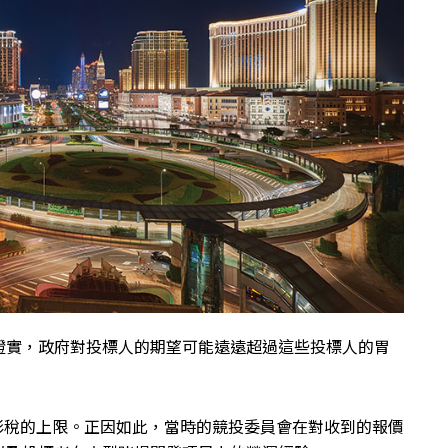
證實，政府對投標人的期望可能遠遠超過這些投標人的胃
於博彩稅的上限。正因如此，當時的競投委員會在對收到的報價