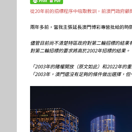
從20年前的招標程序中吸取教訓，前澳門政府顧問Da
兩年多前，當我主張延長澳門博彩專營批給的時
儘管目前尚不清楚特區政府對第二輪招標的結果
對第二輪招標的要求將高於2002年招標的結果。
「2003年的賭權開放（原文如此）和2022年
「2003年，澳門還沒有足夠的條件做出選擇，