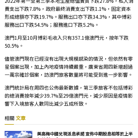
2022年第一至第三季本地生產總值實質下跌27.8%，私人消
費支出下跌7.8%，政府最終消費支出下跌1.1%，固定資本
形成總額亦下跌19.7%。服務出口亦下跌34.3%，其中博彩
服務出口下跌54.5%；服務進口下跌5.2%。
澳門1月至10月博彩毛收入只有357.1億澳門元，按年下跌
50.5%。
儘管澳門現在已經沒有出現大規模感染的情況，但依然有零
星個案出現，加上內地疫情持續嚴重，廣東省周四新增超過
一萬宗確診個案，訪澳門旅客數量將可能受到進一步影響。
澳門統計局在周四也公佈最新數據，第三季旅客不包括博彩
的總消費按年減少39.7%至29億澳門元，減少原因是疫情影
響下入境旅客人數同比減少五成所致。
相關
文章
美高梅中國兌現派息承諾 宣佈中期股息相等於上半