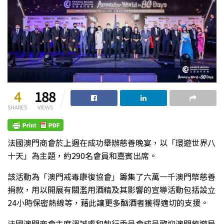
4
188
SHARES
VIEWS
法國澳門商會於上週在成功舉辦慈善晚宴，以「環遊世界八
十天」為主題，約290名會員和嘉賓出席。
該活動為「澳門戒毒康復協會」籌集了六萬一千澳門幣慈善
捐款，用以開展有關濫用酒精及其影響的宣導活動包括設立
24小時保密熱線等，藉此讓更多酗酒者獲得適切的支援。
法國澳門商會主席溫誠睿和執行委員會成員歡迎澳門旅遊局