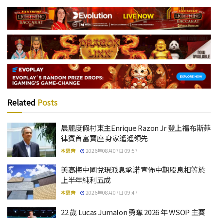
Related
Posts
晨麗度假村東主Enrique Razon Jr 登上福布斯菲
律賓首富寶座 身家遙遙領先
本思齊
2026年08月07日 09:57
美高梅中國兌現派息承諾 宣佈中期股息相等於
上半年純利五成
本思齊
2026年08月07日 09:47
22 歲 Lucas Jumalon 勇奪 2026 年 WSOP 主賽