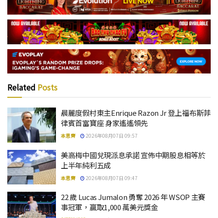
Related
Posts
晨麗度假村東主Enrique Razon Jr 登上福布斯菲
律賓首富寶座 身家遙遙領先
本思齊
2026年08月07日 09:57
美高梅中國兌現派息承諾 宣佈中期股息相等於
上半年純利五成
本思齊
2026年08月07日 09:47
22 歲 Lucas Jumalon 勇奪 2026 年 WSOP 主賽
事冠軍，贏取1,000 萬美元獎金