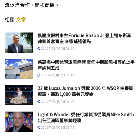
流促進合作，開拓商機。
相關
文章
晨麗度假村東主Enrique Razon Jr 登上福布斯菲
律賓首富寶座 身家遙遙領先
2026年08月07日 09:57
美高梅中國兌現派息承諾 宣佈中期股息相等於上半
年純利五成
2026年08月07日 09:47
22 歲 Lucas Jumalon 勇奪 2026 年 WSOP 主賽事
冠軍，贏取1,000 萬美元獎金
2026年08月07日 09:30
Light & Wonder 委任行業資深從業員Mike Smith
出任亞洲區董事總經理
2026年08月06日 09:46