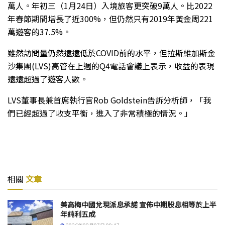
萬人。年初三（1月24日）入境旅客更突破9萬人。比2022
年春節期間增長了近300%，但仍然只有2019年黃金周221
萬遊客的37.5%。
雖然訪問量仍然遠遠低於COVID前的水平，但拉斯維加斯金
沙集團(LVS)高管在上週的Q4電話會議上表示，收益的表現
遠遠超過了遊客人數。
LVS董事長兼首席執行官Rob Goldstein告訴分析師，「我
們已經超過了收支平衡，進入了非常積極的情況。」
相關
文章
美高梅中國兌現派息承諾 宣佈中期股息相等於上半
年純利五成