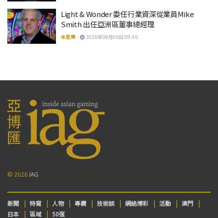
Light & Wonder 委任行業資深從業員Mike
Smith 出任亞洲區董事總經理
本思齊
2026年08月06日 09:46
© 2026
IAG
新聞
特寫
人物
專欄
技術談
網絡博彩
活動
澳門
日本
區域
50强