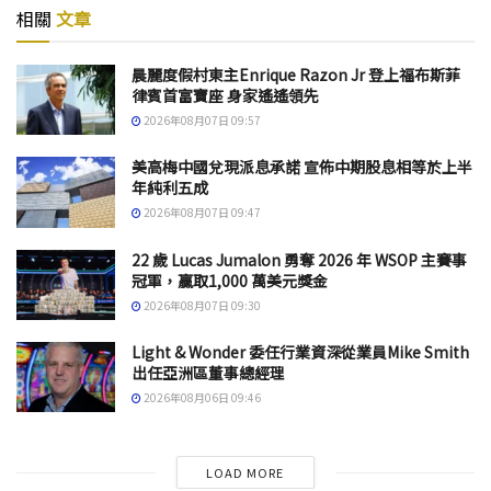
相關
文章
晨麗度假村東主Enrique Razon Jr 登上福布斯菲
律賓首富寶座 身家遙遙領先
2026年08月07日 09:57
美高梅中國兌現派息承諾 宣佈中期股息相等於上半
年純利五成
2026年08月07日 09:47
22 歲 Lucas Jumalon 勇奪 2026 年 WSOP 主賽事
冠軍，贏取1,000 萬美元獎金
2026年08月07日 09:30
Light & Wonder 委任行業資深從業員Mike Smith
出任亞洲區董事總經理
2026年08月06日 09:46
LOAD MORE