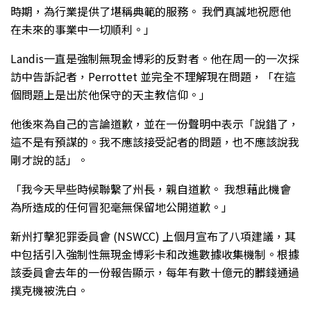
時期，為行業提供了堪稱典範的服務。 我們真誠地祝愿他
在未來的事業中一切順利。」
Landis一直是強制無現金博彩的反對者。他在周一的一次採
訪中告訴記者，Perrottet 並完全不理解現在問題，「在這
個問題上是出於他保守的天主教信仰。」
他後來為自己的言論道歉，並在一份聲明中表示「說錯了，
這不是有預謀的。我不應該接受記者的問題，也不應該說我
剛才說的話」。
「我今天早些時候聯繫了州長，親自道歉。 我想藉此機會
為所造成的任何冒犯毫無保留地公開道歉。」
新州打擊犯罪委員會 (NSWCC) 上個月宣布了八項建議，其
中包括引入強制性無現金博彩卡和改進數據收集機制。根據
該委員會去年的一份報告顯示，每年有數十億元的髒錢通過
撲克機被洗白。