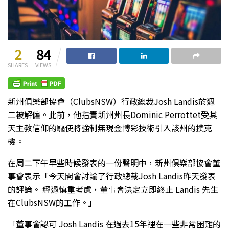
2
84
SHARES
VIEWS
新州俱樂部協會（ClubsNSW）行政總裁Josh Landis於週
二被解僱。此前，他指責新州州長Dominic Perrottet受其
天主教信仰的驅使將強制無現金博彩技術引入該州的撲克
機。
在周二下午早些時候發表的一份聲明中，新州俱樂部協會董
事會表示「今天開會討論了行政總裁Josh Landis昨天發表
的評論。 經過慎重考慮，董事會決定立即終止 Landis 先生
在ClubsNSW的工作。」
「董事會認可 Josh Landis 在過去15年裡在一些非常困難的