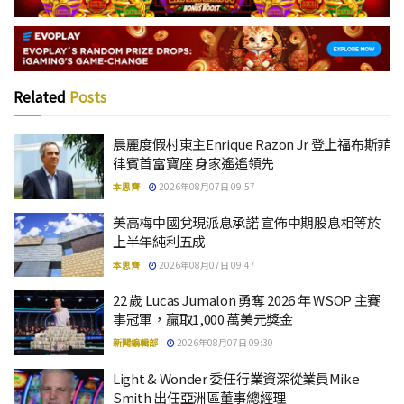
Related
Posts
晨麗度假村東主Enrique Razon Jr 登上福布斯菲
律賓首富寶座 身家遙遙領先
本思齊
2026年08月07日 09:57
美高梅中國兌現派息承諾 宣佈中期股息相等於
上半年純利五成
本思齊
2026年08月07日 09:47
22 歲 Lucas Jumalon 勇奪 2026 年 WSOP 主賽
事冠軍，贏取1,000 萬美元獎金
新聞編輯部
2026年08月07日 09:30
Light & Wonder 委任行業資深從業員Mike
Smith 出任亞洲區董事總經理