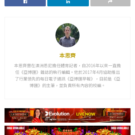
本思齊
本思齊曾在澳洲悉尼擔任體育記者，自2016年以來一直擔
任《亞博匯》雜誌的執行編輯。他於2017年4月協助推出
了行業領先的每日電子通訊《亞博匯早報》，目前是《亞
博匯》的主筆，並負責所有內容的校編。