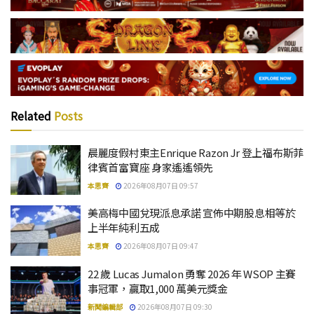
Related
Posts
晨麗度假村東主Enrique Razon Jr 登上福布斯菲
律賓首富寶座 身家遙遙領先
本思齊
2026年08月07日 09:57
美高梅中國兌現派息承諾 宣佈中期股息相等於
上半年純利五成
本思齊
2026年08月07日 09:47
22 歲 Lucas Jumalon 勇奪 2026 年 WSOP 主賽
事冠軍，贏取1,000 萬美元獎金
新聞編輯部
2026年08月07日 09:30