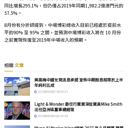
同比增長295.1%，但仍僅占2019年同期1,982.2億澳門元的
57.5%。
8月份有分折師提到，中場博彩總收入目前已經處於疫前水
平的90% 至 95% 之間，並預測中場博彩收入將在 10 月份
之前實現恢復至2019年中場收入的預期。
相關
文章
美高梅中國兌現派息承諾 宣佈中期股息相等於上半
年純利五成
2026年08月07日 09:47
Light & Wonder 委任行業資深從業員Mike Smith
出任亞洲區董事總經理
2026年08月06日 09:46