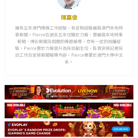
陳嘉俊
擁有五年澳門傳媒工作經驗，有足夠經驗編寫澳門本地時
事新聞。Pierce在過去五年任職於力報，曾編寫本地時事
新聞、博彩新聞及相關的專題報導，亦有一定的拍攝經
驗。Pierce曾於力報晉升為採訪副主任，負責安排記者採
訪工作及安排新聞報導內容。Pierce畢業於澳門大學中文
系。