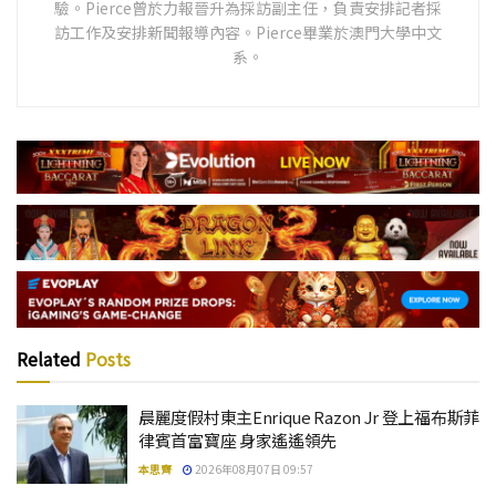
驗。Pierce曾於力報晉升為採訪副主任，負責安排記者採
訪工作及安排新聞報導內容。Pierce畢業於澳門大學中文
系。
Related
Posts
晨麗度假村東主Enrique Razon Jr 登上福布斯菲
律賓首富寶座 身家遙遙領先
本思齊
2026年08月07日 09:57