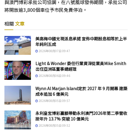
與澳門博彩承批公司協調，在八號風球發佈期間，承批公司
將開放逾3,800個車位予巿民免費停泊。
相關
文章
美高梅中國兌現派息承諾 宣佈中期股息相等於上半
年純利五成
2026年08月07日 09:47
Light & Wonder 委任行業資深從業員Mike Smith
出任亞洲區董事總經理
2026年08月06日 09:46
Wynn Al Marjan Island定於 2027 年 9 月開幕 建築
成本追加 6 億美元
2026年08月05日 09:57
永利皇宮博彩贏額帶動永利澳門2026年第二季營收
按年升 13.7% 突破 10 億美元
2026年08月05日 09:52