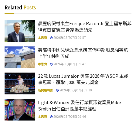
Related
Posts
晨麗度假村東主Enrique Razon Jr 登上福布斯菲
律賓首富寶座 身家遙遙領先
本思齊
2026年08月07日 09:57
美高梅中國兌現派息承諾 宣佈中期股息相等於
上半年純利五成
本思齊
2026年08月07日 09:47
22 歲 Lucas Jumalon 勇奪 2026 年 WSOP 主賽
事冠軍，贏取1,000 萬美元獎金
新聞編輯部
2026年08月07日 09:30
Light & Wonder 委任行業資深從業員Mike
Smith 出任亞洲區董事總經理
本思齊
2026年08月06日 09:46