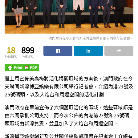
澳門政府在今天聯同新濠博亞娛樂有限公司舉行記者會。
18
899
SHARES
VIEWS
繼上周宣佈美高梅將活化媽閣區域的方案後，澳門政府在今
天聯同新濠博亞娛樂有限公司舉行記者會，介紹內港23號及
25號碼頭，以及大炮台和周邊空間的活化計劃。
澳門政府在早前宣佈了六個舊區活化的區域，這些區域都是
由六間承批公司支持。而今次公佈的內港第23號和25號碼
頭區域由新濠負責，並且加入了大炮台和周邊空間。
新濠博亞娛樂創新及公共關係總監賴珮君在記者會上介絕有