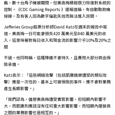
瘓，數十台角子機被關閉，但美高梅積極致力恢復對系統的
控制。《CDC Gaming Reports 》還報道稱，有自動取款機
掉線，及有客人因為數字鑰匙失效而無法進入房間。
Jefferies Group股票分析師David Katz在週末的報告中寫
道，美高梅一日可能會損失420 萬美元至840 萬美元的收
入，這意味著對每日收入和現金流的影響介乎10%及20%之
間
不過，他同時稱，這種陣痛不會持久，且費用大部分將由保
險承擔。
Katz表示：「這些網絡攻擊（包括凱撒娛樂遭受的類似攻
擊）應是一次性的、基本上可被保險的事件，應不會對業務
產生長期影響。」
「我們認為，儘管美高梅遭受實質影響，但短期內影響不
大，而凱撒則應該沒有任何重大影響影響，而短期內運營商
之間的業務影響也是相互的。」