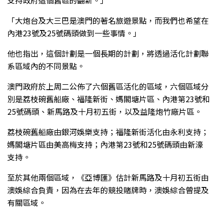
支持政府這個舊區的翻新。」
「大炮台及大三巴是澳門的著名旅遊景點，而我們也希望在
內港23號及25號碼頭做到一些事情。」
他也指出，這個計劃是一個長期的計劃，將透過活化計劃聯
系區域內的不同景點。
澳門政府於上周二公佈了六個舊區活化的區域，六個區域分
別是荔枝碗舊船廠、福隆新街、媽閣塘片區、內港第23號和
25號碼頭、新馬路及十月初五街，以及益隆炮竹廠片區。
荔枝碗舊船廠由銀河娛樂支持；福隆新街活化由永利支持；
媽閣塘片區由美高梅支持；內港第23號和25號碼頭由新濠
支持。
至於其他兩個區域，《亞博匯》估計新馬路及十月初五街由
澳娛綜合負責，因為在去年的競投賭牌時，澳娛綜合曾提及
有關區域。