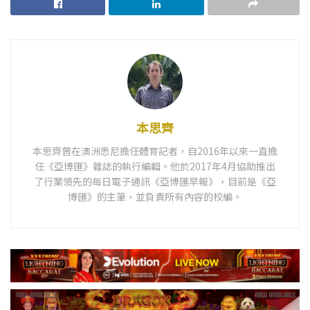
本思齊
本思齊曾在澳洲悉尼擔任體育記者，自2016年以來一直擔
任《亞博匯》雜誌的執行編輯。他於2017年4月協助推出
了行業領先的每日電子通訊《亞博匯早報》，目前是《亞
博匯》的主筆，並負責所有內容的校編。