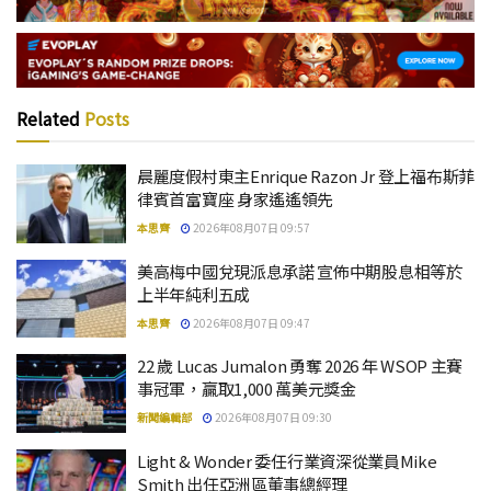
Related
Posts
晨麗度假村東主Enrique Razon Jr 登上福布斯菲
律賓首富寶座 身家遙遙領先
本思齊
2026年08月07日 09:57
美高梅中國兌現派息承諾 宣佈中期股息相等於
上半年純利五成
本思齊
2026年08月07日 09:47
22 歲 Lucas Jumalon 勇奪 2026 年 WSOP 主賽
事冠軍，贏取1,000 萬美元獎金
新聞編輯部
2026年08月07日 09:30
Light & Wonder 委任行業資深從業員Mike
Smith 出任亞洲區董事總經理