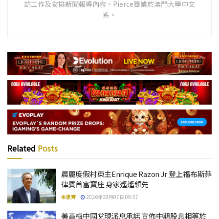
訪工作及安排新聞報導內容。Pierce畢業於澳門大學中文
系。
Related
Posts
晨麗度假村東主Enrique Razon Jr 登上福布斯菲
律賓首富寶座 身家遙遙領先
本思齊
2026年08月07日 09:57
美高梅中國兌現派息承諾 宣佈中期股息相等於