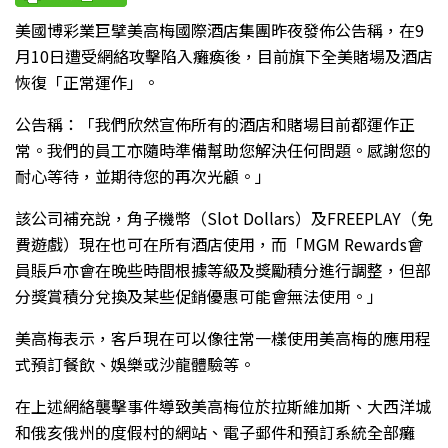
美國博彩業巨擘美高梅國際酒店集團昨夜發佈公告稱，在9
月10日遭受網絡攻擊陷入癱瘓後，目前旗下全美賭場及酒店
恢復「正常運作」。
公告稱：「我們欣然宣佈所有的酒店和賭場目前都運作正
常。我們的員工亦隨時準備幫助您解決任何問題。感謝您的
耐心等待，並期待您的再次光顧。」
該公司補充說，角子機幣（Slot Dollars）及FREEPLAY（免
費遊戲）現在也可在所有酒店使用，而「MGM Rewards會
員賬戶亦會在晚些時間根據等級及獎勵積分進行調整，但部
分獎賞積分兌換及某些促銷優惠可能會無法使用。」
美高梅表示，客戶現在可以像往常一樣使用美高梅的應用程
式預訂餐飲、娛樂或沙龍體驗等。
在上述網絡襲擊事件導致美高梅位於拉斯維加斯、大西洋城
和俄亥俄州的度假村的網站、電子郵件和預訂系統全部癱