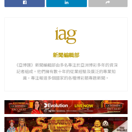
新聞編輯部
《亞博匯》新聞編輯部由多名專注於亞洲博彩多年的資深
記者組成。他們擁有數十年的從業經驗及廣泛的專業知
識，專注報道多個國家的各種博彩類專題新聞。