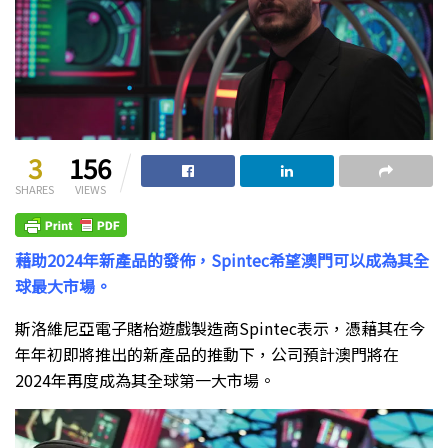
3
156
SHARES
VIEWS
藉助2024年新產品的發佈，Spintec希望澳門可以成為其全
球最大市場。
斯洛維尼亞電子賭枱遊戲製造商Spintec表示，憑藉其在今
年年初即將推出的新產品的推動下，公司預計澳門將在
2024年再度成為其全球第一大市場。