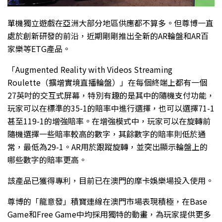
單機獨立遊戲在亞洲大部分地區供應都不算多。但尊博一直
處於創新研發的前沿，近期剛剛推出全新的AR輪盤和AR百
家樂等ETG產品。
「Augmented Reality with Videos Streaming
Roulette（擴增實境直播輪盤）」在每個終端上都有一個
27英吋的交互式屏幕，特別有趣的是其中的隨機支付功能，
玩家可以在標準的35-1的賠率中進行選擇，也可以選擇71-1
甚至119-1的增強賠率。在增強模式中，玩家可以在旋轉前
隨機選擇一些賠率較高的數字，其餘數字的賠率則低於通
常，最低為29-1。AR用於跟蹤旋轉，並突出顯示輪盤上的
哪些數字的賠率更高。
該產品已獲得專利，目前已在澳門的摩卡娛樂場投入使用。
尊博的「龍意發」積寶連線在澳門市場表現積極，在Base
Game和Free Game中均採用獨特的動畫，為玩家提供更多