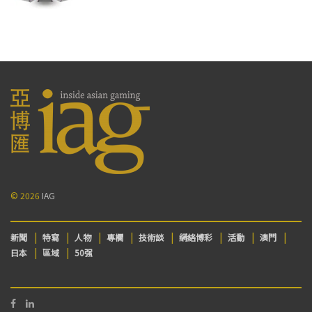
© 2026
IAG
新聞
特寫
人物
專欄
技術談
網絡博彩
活動
澳門
日本
區域
50强