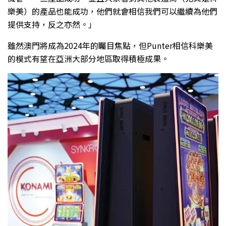
樂美）的產品也能成功，他們就會相信我們可以繼續為他們
提供支持，反之亦然。」
雖然澳門將成為2024年的矚目焦點，但Punter相信科樂美
的模式有望在亞洲大部分地區取得積極成果。