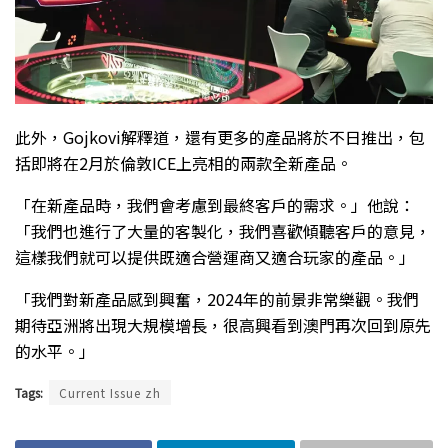
此外，Gojkovi解釋道，還有更多的產品將於不日推出，包
括即將在2月於倫敦ICE上亮相的兩款全新產品。
「在新產品時，我們會考慮到最終客戶的需求。」他說：
「我們也進行了大量的客製化，我們喜歡傾聽客戶的意見，
這樣我們就可以提供既適合營運商又適合玩家的產品。」
「我們對新產品感到興奮，2024年的前景非常樂觀。我們
期待亞洲將出現大規模增長，很高興看到澳門再次回到原先
的水平。」
Tags:
Current Issue zh