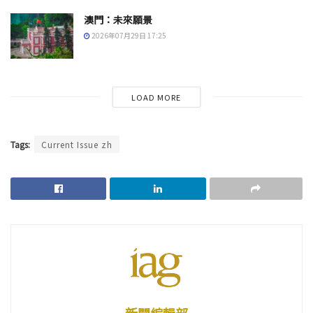
澳門：未來願景
2026年07月29日 17:25
LOAD MORE
Tags:
Current Issue zh
新聞編輯部