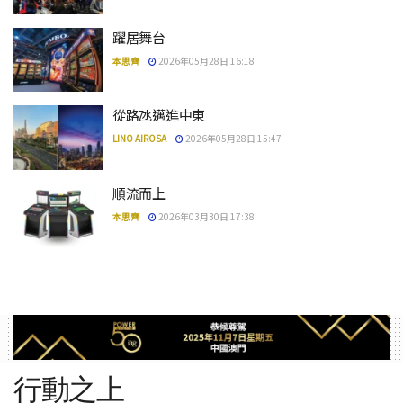
躍居舞台
本思齊
2026年05月28日 16:18
從路氹邁進中東
LINO AIROSA
2026年05月28日 15:47
順流而上
本思齊
2026年03月30日 17:38
行動之上