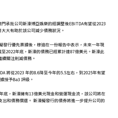
承批公司新濠博亞娛樂的經調整後EBITDA有望從2023
，這將大大有助於該公司減少債務狀況。
inance擬發行優先票據後，穆迪在一份報告中表示，未來一年現
至2022年底，新濠的債務已經累計達87億美元。新濠此
繼續關注削減債務。
 將從2023 年的8.6降至今年的5.5左右，到2025年有望
據授予Ba3 評級。
3年底，新濠擁有13億美元現金和營運現金流，該公司將在
資本支出和債務償還。 新濠擬發行的債券將進一步提升公司的