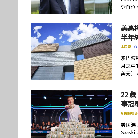
登首位
美高
半年
本思齊
澳門博彩
月之中期
美元）
22 歲
事冠軍
新聞編輯部
美國選手
Saas