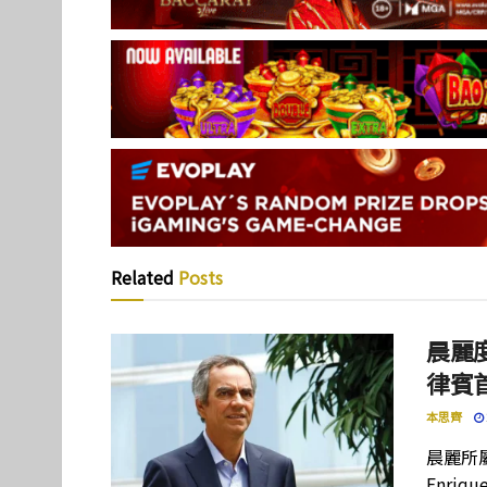
Related
Posts
晨麗度
律賓
本思齊
晨麗所屬母
Enriq