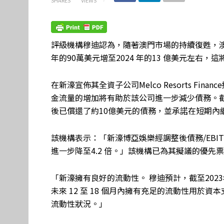
評級機構穆迪認為，隨著澳門市場的持續復甦，澳門
年的90萬美元增至2024 年的13 億美元左右
在新濠宣佈其全資子公司Melco Resorts F
金流量的增加將有助於該公司進一步減少債務。截
後已償還了約10億美元的債務，並承諾在短期內
該機構表示：「新濠博亞娛樂經調整後債務/EBITDA
進一步降至4.2 倍。」該機構已為其擬議的優先票
「新濠擁有良好的流動性。 穆迪預計，截至202
未來 12 至 18 個月內擁有充足的流動性用於
流動性狀況。」