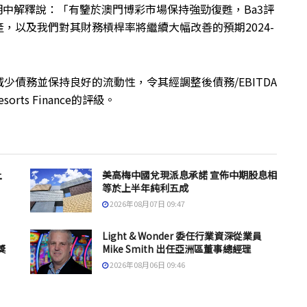
份聲明中解釋說：「有鑒於澳門博彩市場保持強勁復甦，Ba3評
，以及我們對其財務槓桿率將繼續大幅改善的預期2024-
債務並保持良好的流動性，令其經調整後債務/EBITDA
orts Finance的評級。
上
美高梅中國兌現派息承諾 宣佈中期股息相
等於上半年純利五成
2026年08月07日 09:47
Light & Wonder 委任行業資深從業員
獎
Mike Smith 出任亞洲區董事總經理
2026年08月06日 09:46