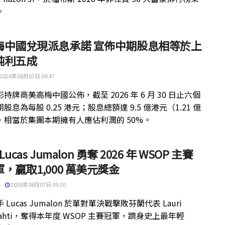
。
梅中國兌現派息承諾 宣佈中期股息相等於上
純利五成
2026年08月07日 09:47
持牌商美高梅中國公佈，截至 2026 年 6 月 30 日止六個
股息為每股 0.25 港元；股息總額達 9.5 億港元（1.21 億
，相當於集團本期擁有人應佔利潤的 50%。
 Lucas Jumalon 勇奪 2026 年 WSOP 主賽
，贏取1,000 萬美元獎金
2026年08月07日 09:30
 Lucas Jumalon 於單對單決戰擊敗芬蘭代表 Lauri
kilahti，奪得本年度 WSOP 主賽冠軍，躋身史上最年輕