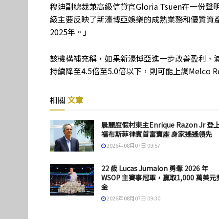
穆迪副總裁兼高級信貸官Gloria Tsuen在一
級主要反映了新濠博亞娛樂的成熟業務和優質資產
2025年。」
該機構補充稱，如果新濠博亞進一步改善盈利、減少
持續降至4.5倍至5.0倍以下，則可能上調Melco Res
相關
文章
晨麗度假村東主Enrique Razon Jr 登
福布斯菲律賓首富寶座 身家遙遙領先
2026年08月07日 09:57
22 歲 Lucas Jumalon 勇奪 2026 年
WSOP 主賽事冠軍，贏取1,000 萬美元
金
2026年08月07日 09:30