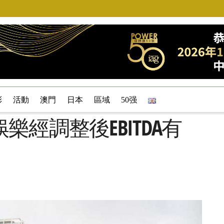
彩
活動
澳門
日本
區域
50强
經調整後EBITDA有