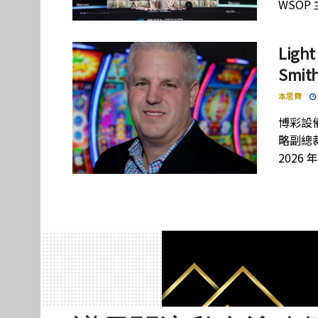
WSOP
Lig
Smi
本思齊
博彩設備
略副總裁
2026 