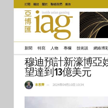
訂閱
雜誌
關於
聯絡我們
廣告
新聞
特寫
人物
專欄
技術談
網絡博
穆迪預計新濠博亞娛樂
望達到13億美元
本思齊
2024年04月10日 10:34