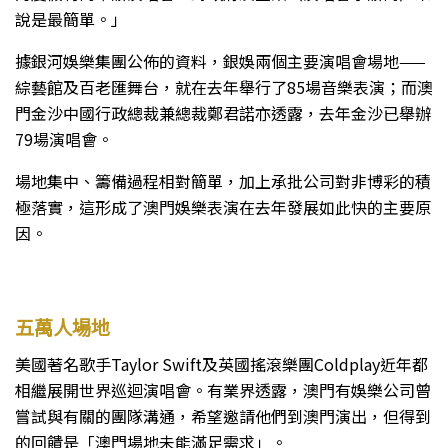
說是最簡單。」
據銀河娛樂集團公佈的資料，銀娛兩個主要演唱會場地——
綜藝館及百老匯舞台，就在去年舉行了85場音樂表演；而澳
門金沙中國行政總裁兼總裁鄭君諾亦透露，去年金沙已舉辦
79場演唱會。
場地集中、籌備過程相對簡單，加上承批公司對非博彩的積
極落實，這形成了澳門娛樂表演在去年發展如此快的主要原
因。
五萬人場地
美國著名歌手Taylor Swift及英國搖滾樂團Coldplay近年都
相繼展開世界巡迴演唱會。有業界透露，澳門有娛樂公司曾
嘗試與有關的團隊溝通，希望邀請他們到澳門演出，但得到
的回饋是「澳門場地未能滿足需求」。