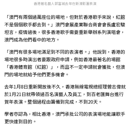
香港著名藝人郭富城去年在新濠影滙表演
「澳門有兩個過萬座位的場地，但對於香港歌手來說，紅館
不是個個歌手都去到。」澳門會展產業聯合商會會長盧宏駿
坦言，疫情過後，很多香港歌手需要重新舉辦系列演唱會，
澳門成為他們看中的地方。
「澳門有很多場地滿足到不同的表演者。」他說到，香港的
場地很多時演出者要跟政府申請，例如香港最著名的場館
「香港體育館（紅館）」，而且不一定申請就會獲批，但澳
門的場地就給予他們更多機會。
去年1月8日重新開放後不久，香港無線電視總經理曾志偉就
於1月21日就帶領過百名演藝人及員工，到百老匯舞台進行
賀年表演。整個過程由籌備到完成，不到20天。
學者亦認為，相比香港，澳門承批公司的表演場地能讓歌手
更快達到目的。