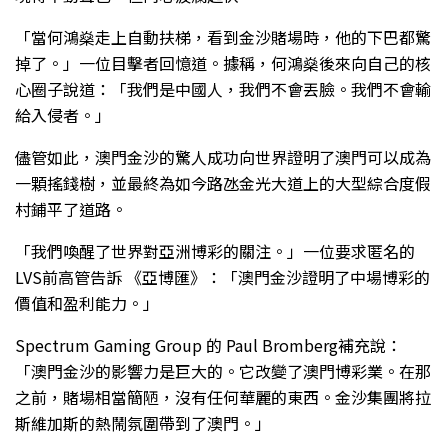
「當何鴻燊走上自動扶梯，看到金沙賭場時，他的下巴都驚
掉了。」一位目擊者回憶道。據稱，何鴻燊後來向自己的核
心圈子說道：「我們是中國人，我們不會丟臉。我們不會輸
給入侵者。」
儘管如此，澳門金沙的驚人成功向世界證明了澳門可以成為
一顆搖錢樹，並最終為如今路氹金光大道上的大型綜合度假
村鋪平了道路。
「我們喚醒了世界對亞洲博彩的關注。」一位要求匿名的
LVS前高管告訴 《亞博匯》：「澳門金沙證明了中場博彩的
價值和盈利能力。」
Spectrum Gaming Group 的 Paul Bromberg補充說：
「澳門金沙的影響力是巨大的。它改變了澳門博彩業。在那
之前，賭場相當簡陋，沒有任何華麗的東西。金沙集團將拉
斯維加斯的熱鬧氛圍帶到了澳門。」