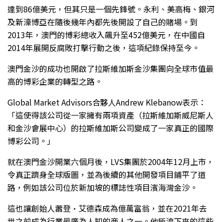
達到86億美元，但其只是一個先鋒號。永利、美高梅、銀河
及新濠博亞在隨後幾年內都先後開設了自己的賭場。到
2013年，澳門的博彩總收入飆升至452億美元，在中國自
2014年展開反腐敗打擊行動之後，這項紀錄保持至今。
澳門金沙的成功也開啟了拉斯維加斯金沙集團向全球市值最
高的博彩企業的轉型之路。
Global Market Advisors合夥人Andrew Klebanow表示：
「這使得該公司從一家擁有兩項資產（拉斯維加斯威尼斯人
和金沙會展中心）的拉斯維加斯公司變成了一家真正的國際
博彩公司。」
就在澳門金沙開業六個月後，LVS集團於2004年12月上市，
令真正躋身全球版圖，並為後續的其他開發項目鋪平了道
路，例如該公司位於新加坡的標誌性項目濱海灣金沙。
這也讓創始人蕭登·艾德森成為億萬富翁，並在2021年去
世之前成為行業最廣為人知的商人之一。他所流下來的這些