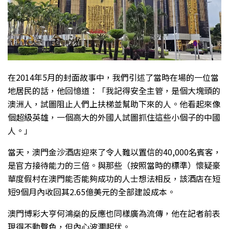
在2014年5月的封面故事中，我們引述了當時在場的一位當
地居民的話，他回憶道：「我記得安全主管，是個大塊頭的
澳洲人，試圖阻止人們上扶梯並幫助下來的人。他看起來像
個超級英雄，一個高大的外國人試圖抓住這些小個子的中國
人。」
當天，澳門金沙酒店迎來了令人難以置信的40,000名賓客，
是官方接待能力的三倍。與那些（按照當時的標準）懷疑豪
華度假村在澳門能否能夠成功的人士想法相反，該酒店在短
短9個月內收回其2.65億美元的全部建設成本。
澳門博彩大亨何鴻燊的反應也同樣廣為流傳，他在記者前表
現得不動聲色，但內心波瀾起伏。