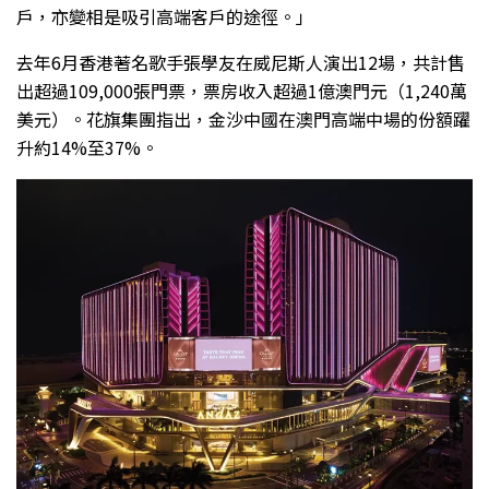
戶，亦變相是吸引高端客戶的途徑。」
去年6月香港著名歌手張學友在威尼斯人演出12場，共計售
出超過109,000張門票，票房收入超過1億澳門元（1,240萬
美元）。花旗集團指出，金沙中國在澳門高端中場的份額躍
升約14%至37%。