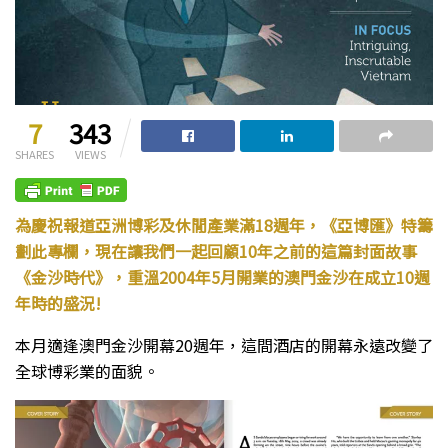
7
343
SHARES
VIEWS
為慶祝報道亞洲博彩及休閒產業滿18週年，《亞博匯》特籌
劃此專欄，現在讓我們一起回顧10年之前的這篇封面故事
《金沙時代》，重溫2004年5月開業的澳門金沙在成立10週
年時的盛況!
本月適逢澳門金沙開幕20週年，這間酒店的開幕永遠改變了
全球博彩業的面貌。