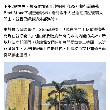
下午2點左右，拉斯維加斯金沙集團（LVS）執行副總裁
Brad Stone下樓查看現場，看到數千人已經在擠壓玻璃大
門上，並且已經越過外部路障。
由於擔心踩踏事件，Stone喊道：「現在開門！我希望這些
門現在就打開！」但由於門是向外開而非向內開的設計，所
以無法立即開門。這讓保安們只能將門從鉸鏈上撬開，以防
悲劇發生，人群隨後衝上自動扶梯，但扶梯由於載重過量而
突然停止運行。