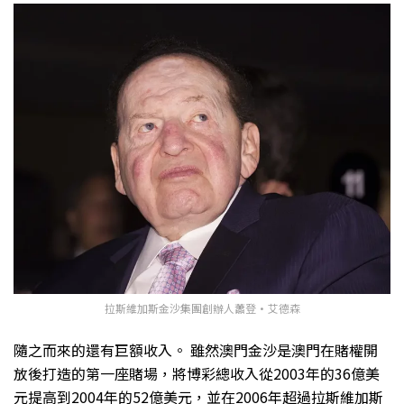
拉斯維加斯金沙集團創辦人蕭登·艾德森
隨之而來的還有巨額收入。 雖然澳門金沙是澳門在賭權開
放後打造的第一座賭場，將博彩總收入從2003年的36億美
元提高到2004年的52億美元，並在2006年超過拉斯維加斯