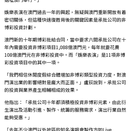
娛樂表演在澳門過去一年的興起，無疑與澳門重新開放有着
密切關係，但這種快速復甦背後的關鍵因素是承批公司的非
博彩投資計劃。
澳門新的十年期博彩批給合同，當中要求六間承批公司在十
年內需要投資非博彩項目1,088億澳門元，每年就要花費
108億澳門元在非博彩投資中。而「娛樂表演」是11項非博
彩投資項目中的其中一項。
「我們相信休閒度假綜合體增加非博彩類型投資力度，對澳
門演出業的影響絕對是龐大而正面。」盧荻說到，承批公司
的投資與業界產生相輔相成的效果。
他指出：「承批公司十年都須積極投資非博彩元素，由此衍
生演出及活動引進、製作、統籌的服務需求，演出行業自然
能夠受惠。」
「去年不少澳門以外地區的知名演唱會製作方如Live