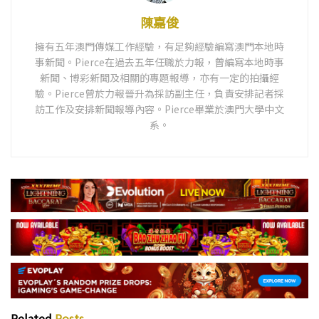
陳嘉俊
擁有五年澳門傳媒工作經驗，有足夠經驗編寫澳門本地時
事新聞。Pierce在過去五年任職於力報，曾編寫本地時事
新聞、博彩新聞及相關的專題報導，亦有一定的拍攝經
驗。Pierce曾於力報晉升為採訪副主任，負責安排記者採
訪工作及安排新聞報導內容。Pierce畢業於澳門大學中文
系。
Related
Posts