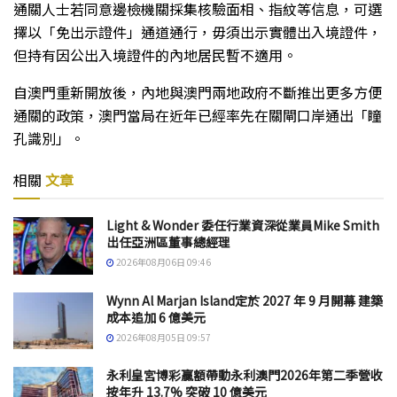
通關人士若同意邊檢機關採集核驗面相、指紋等信息，可選
擇以「免出示證件」通道通行，毋須出示實體出入境證件，
但持有因公出入境證件的內地居民暫不適用。
自澳門重新開放後，內地與澳門兩地政府不斷推出更多方便
通關的政策，澳門當局在近年已經率先在關閘口岸通出「瞳
孔識別」。
相關
文章
Light & Wonder 委任行業資深從業員Mike Smith
出任亞洲區董事總經理
2026年08月06日 09:46
Wynn Al Marjan Island定於 2027 年 9 月開幕 建築
成本追加 6 億美元
2026年08月05日 09:57
永利皇宮博彩贏額帶動永利澳門2026年第二季營收
按年升 13.7% 突破 10 億美元