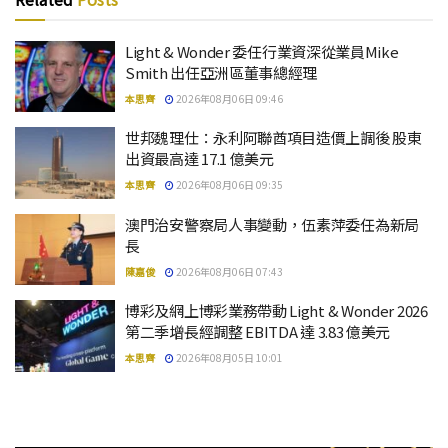
Light & Wonder 委任行業資深從業員Mike
Smith 出任亞洲區董事總經理
本思齊
2026年08月06日 09:46
世邦魏理仕：永利阿聯酋項目造價上調後 股東
出資最高達 17.1 億美元
本思齊
2026年08月06日 09:35
澳門治安警察局人事變動，伍素萍委任為新局
長
陳嘉俊
2026年08月06日 07:43
博彩及網上博彩業務帶動 Light & Wonder 2026
第二季增長經調整 EBITDA 達 3.83 億美元
本思齊
2026年08月05日 10:01