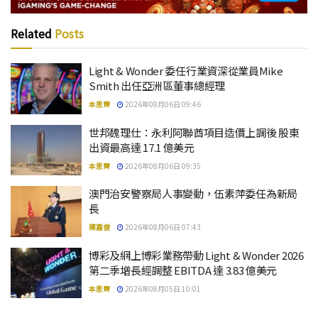
Related
Posts
Light & Wonder 委任行業資深從業員Mike
Smith 出任亞洲區董事總經理
本思齊
2026年08月06日 09:46
世邦魏理仕：永利阿聯酋項目造價上調後 股東
出資最高達 17.1 億美元
本思齊
2026年08月06日 09:35
澳門治安警察局人事變動，伍素萍委任為新局
長
陳嘉俊
2026年08月06日 07:43
博彩及網上博彩業務帶動 Light & Wonder 2026
第二季增長經調整 EBITDA 達 3.83 億美元
本思齊
2026年08月05日 10:01