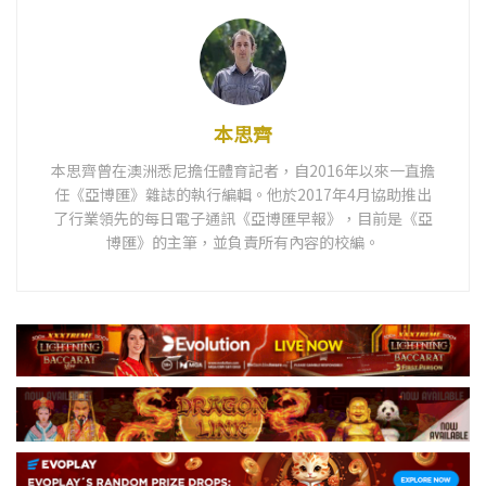
本思齊
本思齊曾在澳洲悉尼擔任體育記者，自2016年以來一直擔
任《亞博匯》雜誌的執行編輯。他於2017年4月協助推出
了行業領先的每日電子通訊《亞博匯早報》，目前是《亞
博匯》的主筆，並負責所有內容的校編。