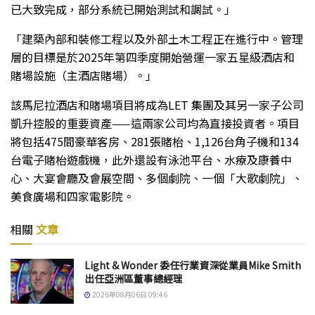
已大致完成，部分系統已開始測試和調試。」
「建築內部和裝修工程以及外部土木工程正在進行中。管理
層的目標是於2025年第四季度開始營運一家五星級酒店和
賭場設施（主酒店賭場）。」
該馬尼拉酒店和賭場項目將成為LET 集團及其另一家子公司
凱升控股的重要資產——這兩家公司均為直接投資者。項目
將包括475間豪華客房、281張賭枱、1,126台角子機和134
台電子賭枱遊戲機，此外還設有泳池平台、水療及康養中
心、大宴會廳及會展空間、多個劇院、一個「大歌劇院」、
美食廣場和四家電影院。
相關
文章
Light & Wonder 委任行業資深從業員Mike Smith
出任亞洲區董事總經理
2026年08月06日 09:46