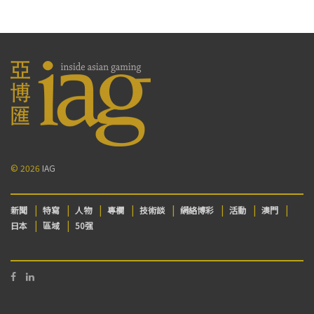
© 2026
IAG
新聞
特寫
人物
專欄
技術談
網絡博彩
活動
澳門
日本
區域
50强