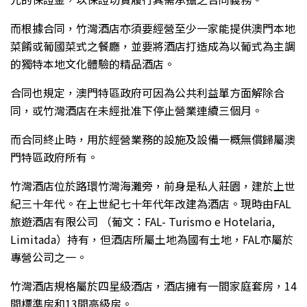
而根據合同，竹灣酒店亦須要經營至少一家能提供澳門本地
菜餚或葡國菜式之餐廳，並要將酒店打造成為以葡式為主調
的獨特本地文化體驗的精品酒店。
合同也規定，澳門特區政府可因為公共利益單方面解除合
同，或竹灣酒店在未經批准下停止營業連續三個月。
而合同終止時，用於經營業務的設施及設備一概無償歸屬澳
門特區政府所有。
竹灣酒店位於路環竹灣海灘旁，前身是私人莊園，建於上世
紀三十年代。在上世紀七十年代年改建為酒店。現時由FAL
旅遊酒店有限公司 （葡文：FAL- Turismo e Hotelaria,
Limitada）持有，但酒店所屬土地為國有土地，FAL亦屬於
專營公司之一。
竹灣酒店規格屬於四星級酒店，酒店擁有一間家庭套房，14
間標準房和13間高級房。