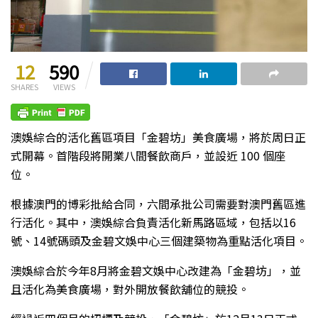
12
590
SHARES
VIEWS
澳娛綜合的活化舊區項目「金碧坊」美食廣場，將於周日正
式開幕。首階段將開業八間餐飲商戶，並設近 100 個座
位。
根據澳門的博彩批給合同，六間承批公司需要對澳門舊區進
行活化。其中，澳娛綜合負責活化新馬路區域，包括以16
號、14號碼頭及金碧文娛中心三個建築物為重點活化項目。
澳娛綜合於今年8月將金碧文娛中心改建為「金碧坊」，並
且活化為美食廣場，對外開放餐飲舖位的競投。