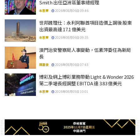
Smith 出任亞洲區董事總經理
本思齊
2026年08月06日 09:46
世邦魏理仕：永利阿聯酋項目造價上調後 股東
出資最高達 17.1 億美元
本思齊
2026年08月06日 09:35
澳門治安警察局人事變動，伍素萍委任為新局
長
陳嘉俊
2026年08月06日 07:43
博彩及網上博彩業務帶動 Light & Wonder 2026
第二季增長經調整 EBITDA 達 3.83 億美元
本思齊
2026年08月05日 10:01