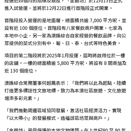
經過近四個月的招標及競投，「金碧坊」於12月13日正式
進入試營運，並將於12月22日進行首階段正式開業。
首階段投入營運的是地面層，總面積共逾 7,000 平方呎，並
設有近 100 個座位。首階段有八家餐飲商戶開業，七家為
本地中小企，另一家為澳娛綜合自家經營的餐飲品牌。向公
眾提供的菜式分別有中、葡、日、泰、台式等特色美食。
項目的第二階段將於2025年1月投運，屆時將啟用位於一樓
的店舖。一樓的總面積逾 5,800 平方呎，將設有 8 間商舗及
近 130 個座位。
澳娛綜合常務董事何超鳳表示：「我們將以此為起點，陸續
打造更多標誌性文旅地標，致力為本澳社區旅遊、文化旅遊
增添多彩元素。」
「我們推動周邊區域協同發展，激活社區經濟活力，實現
『以大帶小』的發展模式，造福該區坊眾與商戶。」
「金碧坊」是受保護的本地文物建築。在上世紀80 至 90 年