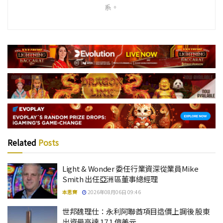
系。
Related
Posts
Light & Wonder 委任行業資深從業員Mike
Smith 出任亞洲區董事總經理
本思齊
2026年08月06日 09:46
世邦魏理仕：永利阿聯酋項目造價上調後 股東
出資最高達 17.1 億美元