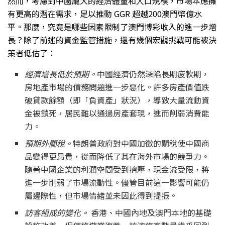
然而，考慮到中國龐大的經濟體量和人口規模，市場本應擁
有更高的潛在需求，足以推動 GGR 超越200澳門幣億水
平。那麼，究竟是哪些因素限制了澳門博彩收入的進一步增
長？除了前述的資金監管措施，還有幾個宏觀挑戰可能被決
策者低估了：
經濟增長低於預期。
中國經濟仍然深陷長期疲軟期，
房地產市場的債務問題進一步惡化。許多房產價值跌
破貸款餘額（即「負資產」狀況），導致大量流動資
金被鎖死，居民難以通過房產套現，進而削弱消費能
力。
預期外關稅。
特朗普政府對中國加徵的關稅使中國商
品變得更昂貴，從而降低了其在海外市場的競爭力。
隨著中國企業的利潤空間受到擠壓，現金流受限，將
進一步削弱了市場流動性。儘管目前這一影響可能仍
屬邊際性，但市場情緒並未因此得到提振。
訪客組成的變化。
香港、中國內地及澳門本地的基礎