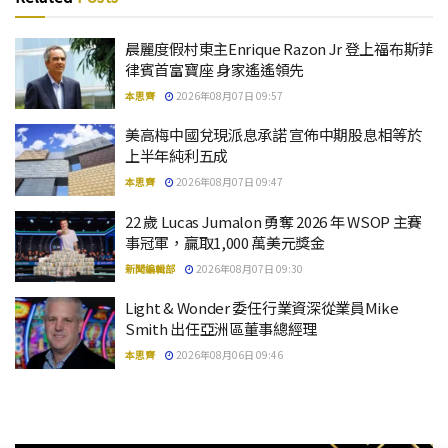
晨麗度假村東主Enrique Razon Jr 登上福布斯菲
律賓首富寶座 身家遙遙領先
本思齊
2026年08月07日 09:57
美高梅中國兌現派息承諾 宣佈中期股息相等於
上半年純利五成
本思齊
2026年08月07日 09:47
22 歲 Lucas Jumalon 勇奪 2026 年 WSOP 主賽
事冠軍，贏取1,000 萬美元獎金
新聞編輯部
2026年08月07日 09:30
Light & Wonder 委任行業資深從業員Mike
Smith 出任亞洲區董事總經理
本思齊
2026年08月06日 09:46