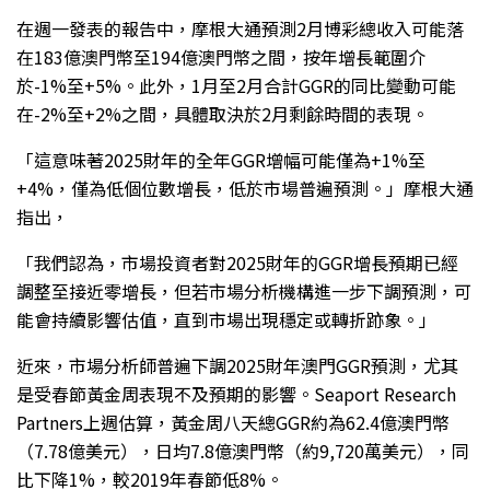
在週一發表的報告中，摩根大通預測2月博彩總收入可能落
在183億澳門幣至194億澳門幣之間，按年增長範圍介
於-1%至+5%。此外，1月至2月合計GGR的同比變動可能
在-2%至+2%之間，具體取決於2月剩餘時間的表現。
「這意味著2025財年的全年GGR增幅可能僅為+1%至
+4%，僅為低個位數增長，低於市場普遍預測。」摩根大通
指出，
「我們認為，市場投資者對2025財年的GGR增長預期已經
調整至接近零增長，但若市場分析機構進一步下調預測，可
能會持續影響估值，直到市場出現穩定或轉折跡象。」
近來，市場分析師普遍下調2025財年澳門GGR預測，尤其
是受春節黃金周表現不及預期的影響。Seaport Research
Partners上週估算，黃金周八天總GGR約為62.4億澳門幣
（7.78億美元），日均7.8億澳門幣（約9,720萬美元），同
比下降1%，較2019年春節低8%。