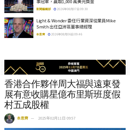
事冠軍，贏取1,000 萬美元獎金
新聞編輯部
2026年08月07日 09:30
Light & Wonder 委任行業資深從業員Mike
Smith 出任亞洲區董事總經理
本思齊
2026年08月06日 09:46
香港合作夥伴周大福與遠東發
展有意收購星億布里斯班度假
村五成股權
本思齊
2025年02月11日 09:57