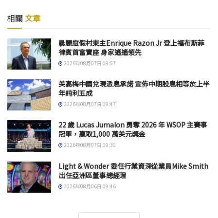
相關
文章
晨麗度假村東主Enrique Razon Jr 登上福布斯菲
律賓首富寶座 身家遙遙領先
2026年08月07日 09:57
美高梅中國兌現派息承諾 宣佈中期股息相等於上半
年純利五成
2026年08月07日 09:47
22 歲 Lucas Jumalon 勇奪 2026 年 WSOP 主賽事
冠軍，贏取1,000 萬美元獎金
2026年08月07日 09:30
Light & Wonder 委任行業資深從業員Mike Smith
出任亞洲區董事總經理
2026年08月06日 09:46