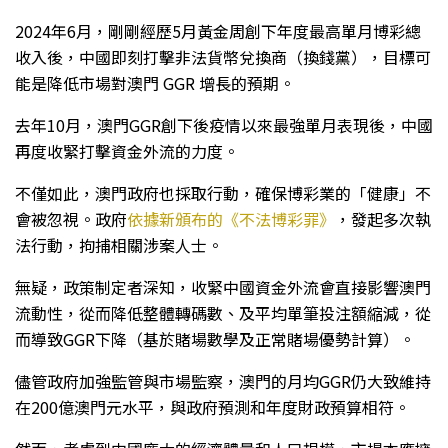
2024年6月，剛剛經歷5月黃金周創下年度最高單月博彩總
收入後，中國即刻打擊非法貨幣兌換商（換錢黨），目標可
能是降低市場對澳門 GGR 增長的預期。
去年10月，澳門GGR創下後疫情以來最強單月表現後，中國
再度收緊打擊資金外流的力度。
不僅如此，澳門政府也採取行動，確保博彩業的「健康」不
會被忽視。政府
依據新頒布的《不法博彩罪》
，發起多次執
法行動，拘捕相關涉案人士。
無疑，政策制定者深知，收緊中國資金外流會直接影響澳門
流動性，從而降低整體轉碼數、及平均單筆投注額縮減，從
而導致GGR下降（基於賭場數學及正常賭場優勢計算）。
儘管政府加強監管與市場監察，澳門的月均GGR仍大致維持
在200億澳門元水平，與政府預測和年度財政預算相符。