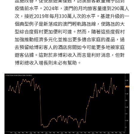
設施改善，促使旅遊業復甦，訪澳旅客數量幾乎回到
疫情前水平。2024年，澳門的月均旅客量達到290萬人
次，接近2019年每月330萬人次的水平。基建升級的一
個典型例子是新落成的澳門輕軌路氹線，使路氹的大
型綜合度假村更加便利可達。然而，隨著這些度假村
加強推動經濟多元化並推出更多適合家庭的產品，過
去預留給博彩客人的酒店房間如今可能更多地被家庭
遊客佔據。這對於非博彩收入而言是利好消息，但對
博彩總收入增長則未必有幫助。