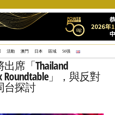
彩
活動
澳門
日本
區域
50强
「Thailand
plex Roundtable」，與反對
同台探討