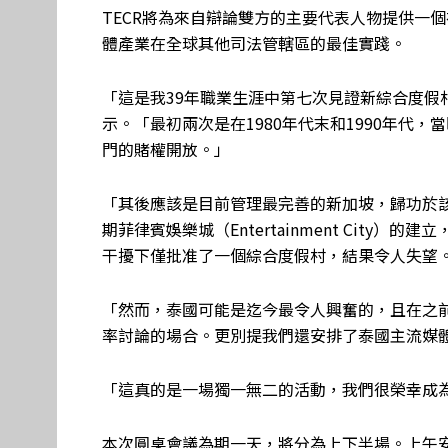
TECR將為來自辯論雙方的主要代表人物提供一
體產業在全球其他司法管轄區的最佳實踐。
「這是我39年職業生涯中第七次見證新綜合度假
示。「最初兩次是在1980年代末和1990年代，
門的賭權開放。」
「其後應該是目前管理最完善的新加坡，歸功於該國政
期菲律賓娛樂城（Entertainment Cit
干擾下僅批准了一個綜合度假村，結果令人失望
「然而，泰國可能是迄今最令人興奮的，且在之
率討論的場合。更別提我們還安排了泰國主流媒
「這真的是一場獨一無二的活動，我們很榮幸成
本次圓桌會議為期一天，將分為上下半場。上午