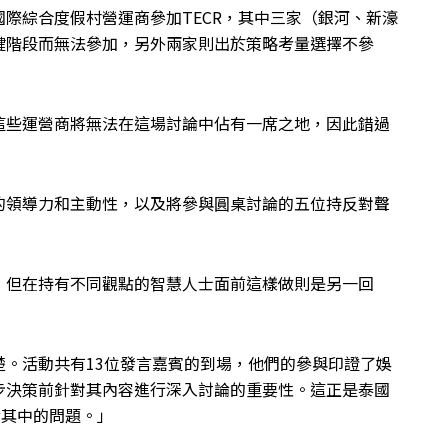
際綜合度假村營運商參加TECR，其中三家（銀河、新濠
鍵階段而無法參加，另外兩家則出於策略考量選擇不參
這些運營商將無法在這場討論中佔有一席之地，因此錯過
的領導力和主動性，以及將參與圓桌討論的五位持反對聲
，但在持有不同觀點的智慧人士面前這樣做則是另一回
。活動共有13位發言嘉賓的到場，他們的參與印證了娛
步決策前針對其內容進行深入討論的重要性。這正是泰國
論其中的問題。」