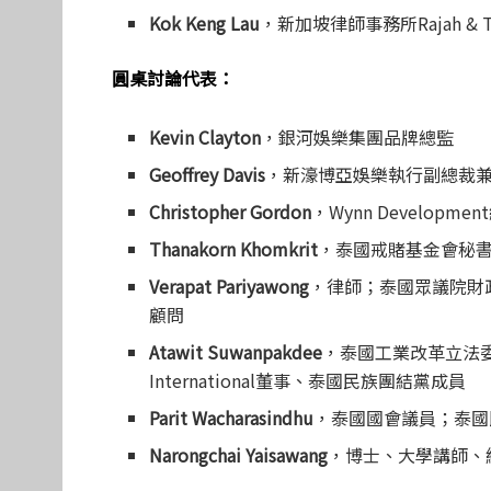
Kok Keng Lau
，新加坡律師事務所Rajah &
圓桌討論代表：
Kevin Clayton
，銀河娛樂集團品牌總監
Geoffrey Davis
，新濠博亞娛樂執行副總裁
Christopher Gordon
，Wynn Developmen
Thanakorn Khomkrit
，泰國戒賭基金會秘
Verapat Pariyawong
，律師；泰國眾議院財
顧問
Atawit Suwanpakdee
，泰國工業改革立法委員會主席、
International董事、泰國民族團結黨成員
Parit Wacharasindhu
，泰國國會議員；泰國
Narongchai Yaisawang
，博士、大學講師、