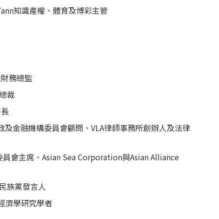
 Tann知識產權、體育及博彩主管
兼財務總監
t總裁
書長
政及金融機構委員會顧問、VLA律師事務所創辦人及法律
Asian Sea Corporation與Asian Alliance
民族黨發言人
經濟學研究學者