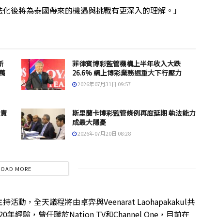
法化後將為泰國帶來的機遇與挑戰有更深入的理解。」
新
菲律賓博彩監管機構上半年收入大跌
 萬
26.6% 網上博彩業務遇重大下行壓力
2026年07月31日 09:57
負責
斯里蘭卡博彩監管條例再度延期 執法能力
成最大隱憂
2026年07月20日 08:28
LOAD MORE
全天議程將由卓弈與Veenarat Laohapakakul共
年經驗，曾任職於Nation TV和Channel One，目前在