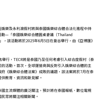
亞娛樂及永利渡假村將與泰國娛樂綜合體合法化進程中持
—「泰國娛樂綜合體圓桌會議（Thailand
le，TECR）」，該活動將於2025年6月5日在曼谷舉行，由《亞博匯》
wan酒店舉行，TECR將是泰國乃至任何考慮引入綜合度假村（泰
型的活動。首次，全球運營商與反對引入娛樂綜合體的主
政府《娛樂綜合體法案》成敗的議題，該法案將於7月在泰
提供教育、資訊和新見解。
泰國主流媒體的廣泛關注，預計將在泰國報紙、數位電視
國民眾將關注相關新聞。