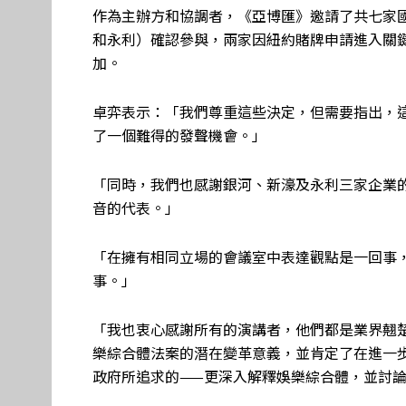
作為主辦方和協調者，《亞博匯》邀請了共七家國
和永利）確認參與，兩家因紐約賭牌申請進入關
加。
卓弈表示：「我們尊重這些決定，但需要指出，
了一個難得的發聲機會。」
「同時，我們也感謝銀河、新濠及永利三家企業
音的代表。」
「在擁有相同立場的會議室中表達觀點是一回事
事。」
「我也衷心感謝所有的演講者，他們都是業界翹楚
樂綜合體法案的潛在變革意義，並肯定了在進一
政府所追求的——更深入解釋娛樂綜合體，並討