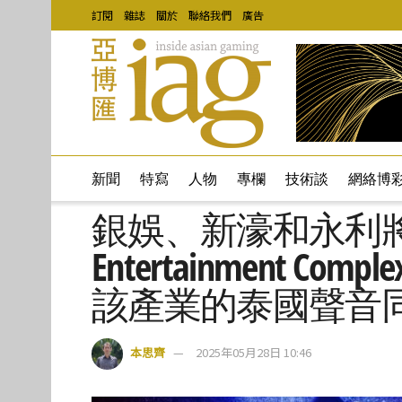
訂閱
雜誌
關於
聯絡我們
廣告
新聞
特寫
人物
專欄
技術談
網絡博
銀娛、新濠和永利將出席
Entertainment Com
該產業的泰國聲音
本思齊
2025年05月28日 10:46