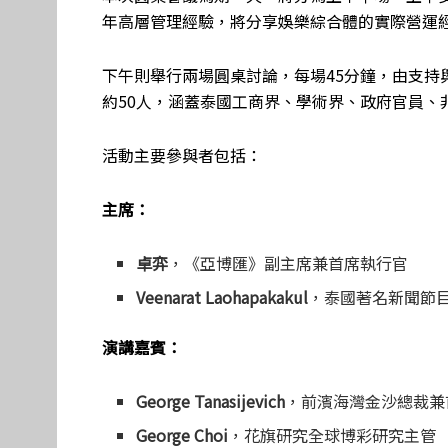
年高層管理經驗，將分享娛樂綜合體的實際營運
下午則舉行兩場圓桌討論，每場45分鐘，由支持
約50人，涵蓋泰國工商界、學術界、政府官員、
活動主要參與者包括：
主席：
卓弈
，《亞博匯》副主席兼首席執行官
Veenarat Laohapakakul
，泰國著名新聞節
演講嘉賓：
George Tanasijevich
，前濱海灣金沙總裁兼
George Choi
，花旗研究全球博彩研究主管