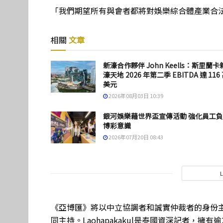
「我們期望所有與會者都將對娛樂綜合體產業合
相關
文章
新濠合作夥伴 John Keells：斯里蘭卡
濠天地 2026 年第二季 EBITDA 達 116
美元
2026年08月03日 10:39
銀河娛樂藉世界盃宣傳活動 強化員工
博彩意識
2026年07月20日 08:43
《亞博匯》將以中立協調者和誠實仲裁者的身份主持活動，
同主持。Laohapakakul是泰國資深記者，擁有逾20