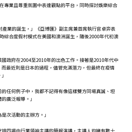
個在專業且尊重氛圍中表達觀點的平台，同時探討娛樂綜合
村產業的誕生，」《亞博匯》副主席兼首席執行官卓弈表
當時綜合度假村模式在美國和澳洲誕生，隨後2000年代初澳
府在2004至2010年的出色工作。接著是2010年代中
y）的建立，而最近則是日本的過程，儘管充滿潛力，但最終在疫情
。」
前的任何例子中，我都不記得有像這樣雙方同場真誠、坦
體的廣泛報導。」
為是次活動的主辦方。」
安排四場由行業領袖主講的簡報演講，主講人均擁有數十