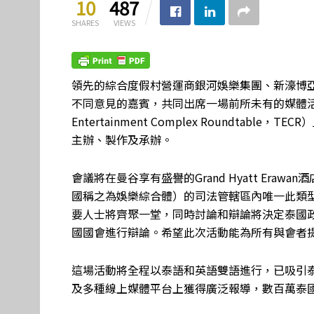
10
487
SHARES
VIEWS
領先的綜合度假村營運商銀河娛樂集團、新濠博
不同意見的嘉賓，共同出席一場前所未有的媒體活動
Entertainment Complex Roundtab
主辦、製作及承辦。
會議將在曼谷享有盛譽的Grand Hyatt Era
國稱之為娛樂綜合體）的司法管轄區內唯一此類
要人士將齊聚一堂，同時討論和辯論將決定泰國
國國會進行辯論。希望此次活動能為所有與會者
這場活動將全程以泰語和英語雙語進行，已吸引
及多種線上媒體平台上獲得廣泛報導，數百萬泰