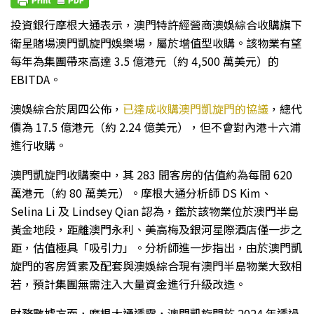
投資銀行摩根大通表示，澳門特許經營商澳娛綜合收購旗下
衛星賭場澳門凱旋門娛樂場，屬於增值型收購。該物業有望
每年為集團帶來高達 3.5 億港元（約 4,500 萬美元）的
EBITDA。
澳娛綜合於周四公佈，
已達成收購澳門凱旋門的協議
，總代
價為 17.5 億港元（約 2.24 億美元），但不會對內港十六浦
進行收購。
澳門凱旋門收購案中，其 283 間客房的估值約為每間 620
萬港元（約 80 萬美元）。摩根大通分析師 DS Kim、
Selina Li 及 Lindsey Qian 認為，鑑於該物業位於澳門半島
黃金地段，距離澳門永利、美高梅及銀河星際酒店僅一步之
距，估值極具「吸引力」。分析師進一步指出，由於澳門凱
旋門的客房質素及配套與澳娛綜合現有澳門半島物業大致相
若，預計集團無需注入大量資金進行升級改造。
財務數據方面，摩根大通透露，澳門凱旋門於 2024 年透過