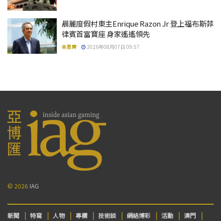
晨麗度假村東主Enrique Razon Jr 登上福布斯菲
律賓首富寶座 身家遙遙領先
本思齊
2026年08月07日 09:57
© 2026
IAG
新聞
特寫
人物
專欄
技術談
網絡博彩
活動
澳門