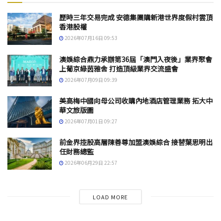
歷時三年交易完成 安德集團購新港世界度假村雲頂
香港股權
2026年07月16日 09:53
澳娛綜合鼎力承辦第36屆「澳門入夜後」業界聚會
上葡京綠茵雅舍 打造頂級業界交流盛會
2026年07月09日 09:39
美高梅中國向母公司收購內地酒店管理業務 拓大中
華文旅版圖
2026年07月01日 09:27
前金界控股高層陳善尊加盟澳娛綜合 接替葉思明出
任財務總監
2026年06月29日 22:57
LOAD MORE