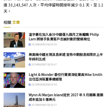
達 33,143,547 人次，平均停留時間按年減少 0.1 天，至 1.1
天。
相關
文章
温宇豪在加入金沙中國僅九個月之後離職 Philip
Lam 將接手負責客戶忠誠計劃的營銷崗位
2026年08月10日 09:59
美高梅中國兌現派息承諾 宣佈中期股息相等於上半
年純利五成
2026年08月07日 09:47
Light & Wonder 委任行業資深從業員Mike Smith
出任亞洲區董事總經理
2026年08月06日 09:46
Wynn Al Marjan Island定於 2027 年 9 月開幕 建築
成本追加 6 億美元
2026年08月05日 09:57