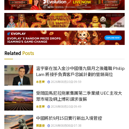
Related
Posts
温宇豪在加入金沙中國僅九個月之後離職 Philip
Lam 將接手負責客戶忠誠計劃的營銷崗位
本思齊
2026年08月10日 09:59
受岡田馬尼拉拖累集團第二季業績 UEC 主攻大
眾市場及網上博彩謀求復蘇
本思齊
2026年08月10日 09:49
中國將於9月15日實行新出入境管控
陳嘉俊
2026年08月08日 07:38