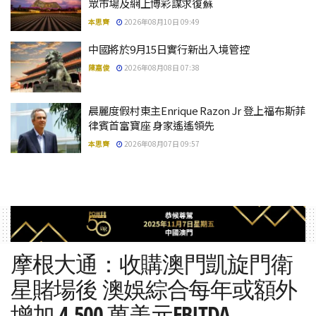
眾市場及網上博彩謀求復蘇
本思齊
2026年08月10日 09:49
中國將於9月15日實行新出入境管控
陳嘉俊
2026年08月08日 07:38
晨麗度假村東主Enrique Razon Jr 登上福布斯菲
律賓首富寶座 身家遙遙領先
本思齊
2026年08月07日 09:57
摩根大通：收購澳門凱旋門衛
星賭場後 澳娛綜合每年或額外
增加 4,500 萬美元EBITDA