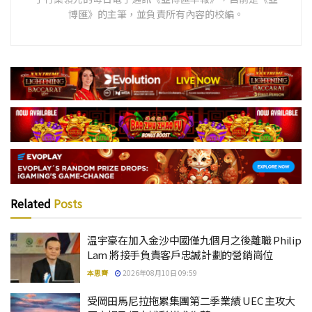
博匯》的主筆，並負責所有內容的校編。
Related
Posts
温宇豪在加入金沙中國僅九個月之後離職 Philip
Lam 將接手負責客戶忠誠計劃的營銷崗位
本思齊
2026年08月10日 09:59
受岡田馬尼拉拖累集團第二季業績 UEC 主攻大