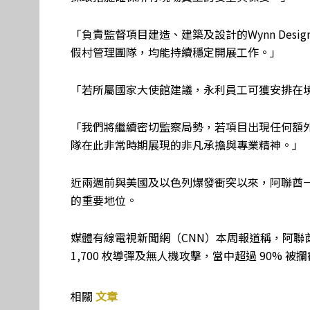
「負責監督項目建造、建築及設計的Wynn Design
假村管理團隊，均能持續穩定開展工作。」
「若所屬國家大使館建議，永利員工可獲安排在
「我們將繼續密切監察局勢，若項目出現任何額
隊在此非常時期展現的非凡承擔與專業精神。」
近兩週前與美國及以色列爆發衝突以來，阿聯酋
的重要地位。
媒體有線電視新聞網（CNN）本周報道稱，阿聯
1,700 枚導彈及無人機攻擊，當中超過 90% 
相關
文章