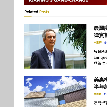
Related
Posts
晨麗度
律賓
本思齊
晨麗所屬母
Enriq
登首位
美高
半年
本思齊
澳門博彩