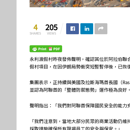
4
205
SHARES
VIEWS
永利渡假村昨夜發佈聲明，確認其位於阿拉伯聯合酋長國、耗
假村項目，在因伊朗局勢衝突短暫暫停後，已恢
集團表示，正持續與美國及拉斯海瑪酋長國（Ras 
並認為阿聯酋的「整體防禦態勢」運作極為良好
聲明指出：「我們對阿聯酋保障國民安全的能力
「我們注意到，當地大部分民眾的商業活動仍維
採取措施確保所有現場員工的安全與保安。」