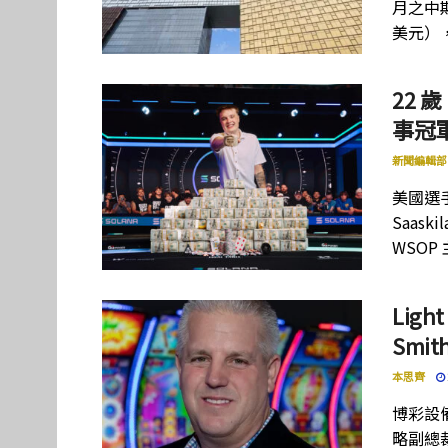
月之中期
美元）
22 歲
事冠軍
新聞編輯部
美國選手
Saas
WSOP
Lig
Smi
本思齊
博彩設備
略副總裁