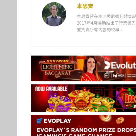
本思齊
本思齊曾在澳洲悉尼擔任體育記
2017年4月協助推出了行業
並負責所有內容的校編。