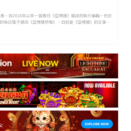
者，自2016年以來一直擔任《亞博匯》雜誌的執行編輯。他於
領先的每日電子通訊《亞博匯早報》，目前是《亞博匯》的主筆，