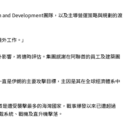
 and Development團隊，以及主導營運策略與規劃的渡
境外工作。」
外影響，將適時評估。集團感謝在阿聯酋的員工及建築團
一直是伊朗的主要攻擊目標，主因是其在全球經濟體系中
酋是遭受襲擊最多的海灣國家，戰事爆發以來已遭超過
被攔截系統、戰機及直升機擊落。