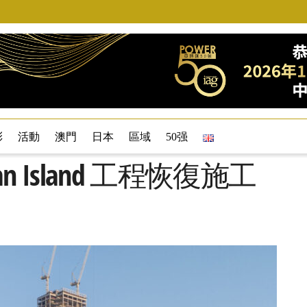
彩
活動
澳門
日本
區域
50强
jan Island 工程恢復施工