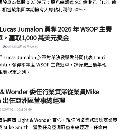
股息為每股 0.25 港元；股息總額達 9.5 億港元（1.21 億
，相當於集團本期擁有人應佔利潤的 50%。
 Lucas Jumalon 勇奪 2026 年 WSOP 主賽
，贏取1,000 萬美元獎金
2026年08月07日 09:30
 Lucas Jumalon 於單對單決戰擊敗芬蘭代表 Lauri
kilahti，奪得本年度 WSOP 主賽冠軍，躋身史上最年輕
 主賽冠軍之列。
ht & Wonder 委任行業資深從業員Mike
th 出任亞洲區董事總經理
2026年08月06日 09:46
供應商 Light & Wonder 宣佈，現任賭桌業務環球商業策
 Mike Smith，獲委任為亞洲區董事總經理，任命由