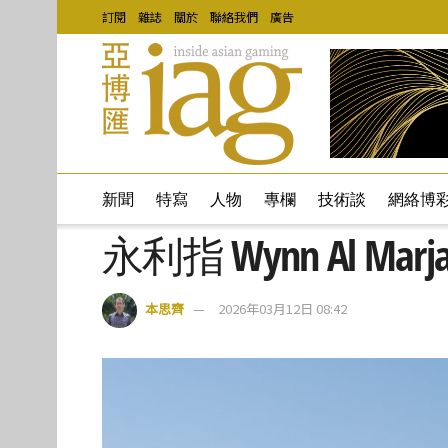
訂閱
雜誌
關於
聯絡我們
廣告
新聞
特寫
人物
專欄
技術談
網絡博
永利指 Wynn Al Mar
本思齊
2026年03月12日 08:42