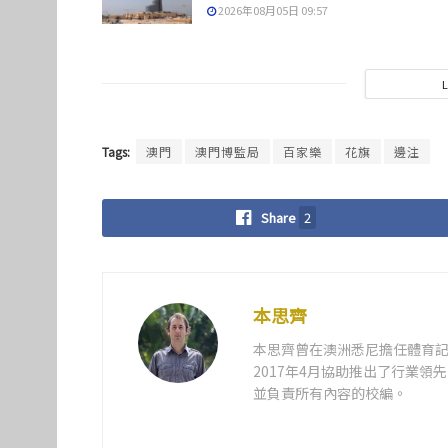
2026年08月05日 09:57
Tags:
澳門
澳門博監局
百家樂
花旗
邊注
Share
2
本思齊
本思齊曾在澳洲悉尼擔任體育記
2017年4月協助推出了行業
並負責所有內容的校編。