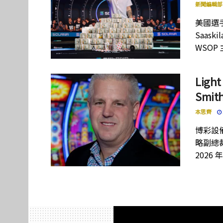
新聞編輯部
美國選手
Saas
WSOP
Lig
Smi
本思齊
博彩設備
略副總裁
2026 