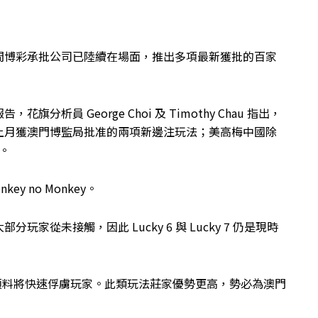
間博彩承批公司已陸續在場面，推出多項最新獲批的百家
析員 George Choi 及 Timothy Chau 指出，
上月獲澳門博監局批准的兩項新邊注玩法；美高梅中國除
4。
 no Monkey。
從未接觸，因此 Lucky 6 與 Lucky 7 仍是現時
倍，預料將快速俘虜玩家。此類玩法莊家優勢更高，勢必為澳門