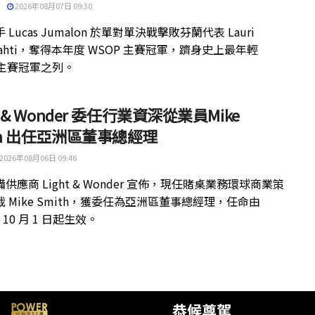
2026年08月07日 09:30
 Lucas Jumalon 於單對單決戰擊敗芬蘭代表 Lauri
kilahti，奪得本年度 WSOP 主賽冠軍，躋身史上最年輕
 主賽冠軍之列。
ht & Wonder 委任行業資深從業員Mike
th 出任亞洲區董事總經理
2026年08月06日 09:46
供應商 Light & Wonder 宣佈，現任賭桌業務環球商業策
 Mike Smith，獲委任為亞洲區董事總經理，任命由
年 10 月 1 日起生效。