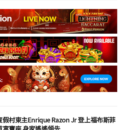
假村東主Enrique Razon Jr 登上福布斯菲
首富寶座 身家遙遙領先