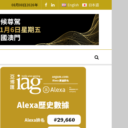
08月08日2026年
English
日本語