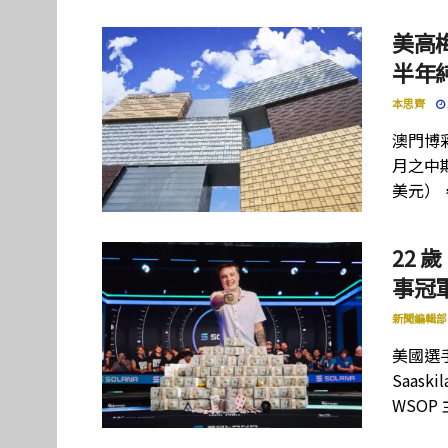
美高
半年
本思齊
澳門博彩
月之中期
美元）
22 歲
事冠軍
新聞編輯部
美國選手
Saas
WSOP