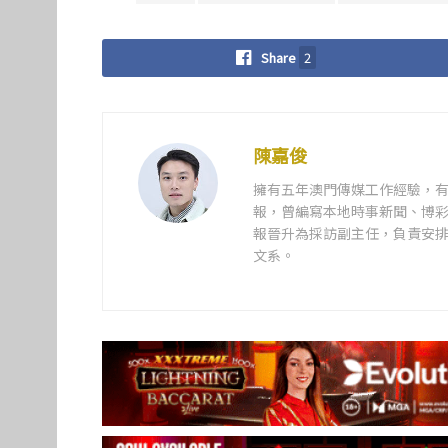
Share
2
陳嘉俊
擁有五年澳門傳媒工作經驗，有
報，曾編寫本地時事新聞、博彩
報晉升為採訪副主任，負責安排
文系。