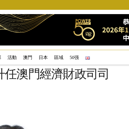
彩
活動
澳門
日本
區域
50强
升任澳門經濟財政司司