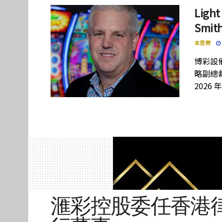
Lig
Smi
本思齊
博彩設備
略副總裁
2026 
滙彩控股委任香港