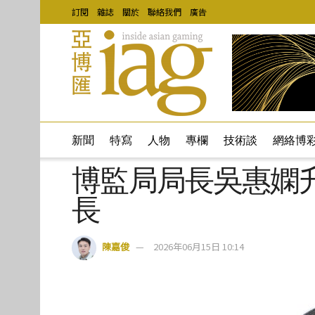
訂閱
雜誌
關於
聯絡我們
廣告
新聞
特寫
人物
專欄
技術談
網絡博
博監局局長吳惠嫻
長
陳嘉俊
2026年06月15日 10:14