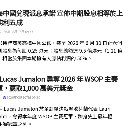
梅中國兌現派息承諾 宣佈中期股息相等於上
純利五成
2026年08月07日 09:47
持牌商美高梅中國公佈，截至 2026 年 6 月 30 日止六個
股息為每股 0.25 港元；股息總額達 9.5 億港元（1.21 億
，相當於集團本期擁有人應佔利潤的 50%。
 Lucas Jumalon 勇奪 2026 年 WSOP 主賽
，贏取1,000 萬美元獎金
2026年08月07日 09:30
 Lucas Jumalon 於單對單決戰擊敗芬蘭代表 Lauri
kilahti，奪得本年度 WSOP 主賽冠軍，躋身史上最年輕
 主賽冠軍之列。