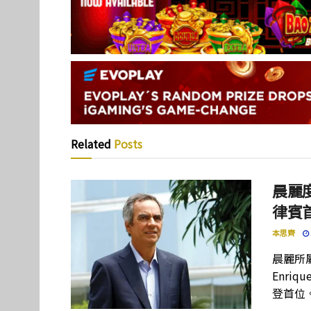
Related
Posts
晨麗度
律賓
本思齊
晨麗所屬母
Enriq
登首位