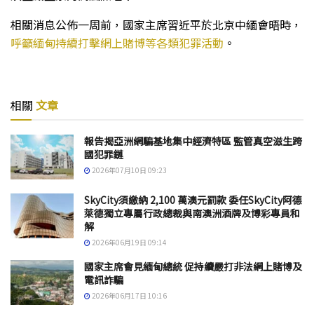
相關消息公佈一周前，國家主席習近平於北京中緬會晤時，
呼籲緬甸持續打擊網上賭博等各類犯罪活動
。
相關
文章
報告揭亞洲網騙基地集中經濟特區 監管真空滋生跨
國犯罪鏈
2026年07月10日 09:23
SkyCity須繳納 2,100 萬澳元罰款 委任SkyCity阿德
萊德獨立專屬行政總裁與南澳洲酒牌及博彩專員和
解
2026年06月19日 09:14
國家主席會見緬甸總統 促持續嚴打非法網上賭博及
電訊詐騙
2026年06月17日 10:16