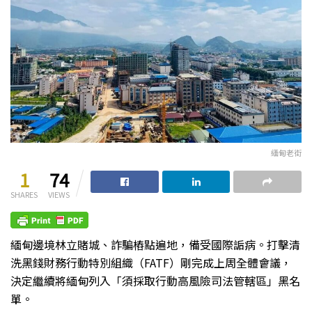
緬甸老街
1
74
SHARES
VIEWS
緬甸邊境林立賭城、詐騙樁點遍地，備受國際詬病。打擊清
洗黑錢財務行動特別組織（FATF）剛完成上周全體會議，
決定繼續將緬甸列入「須採取行動高風險司法管轄區」黑名
單。