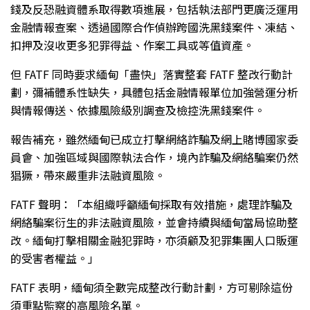
錢及反恐融資體系取得數項進展，包括執法部門更廣泛運用
金融情報查案、透過國際合作偵辦跨國洗黑錢案件、凍結、
扣押及沒收更多犯罪得益、作案工具或等值資產。
但 FATF 同時要求緬甸「盡快」落實整套 FATF 整改行動計
劃，彌補體系性缺失，具體包括金融情報單位加強營運分析
與情報傳送、依據風險級別調查及檢控洗黑錢案件。
報告補充，雖然緬甸已成立打擊網絡詐騙及網上賭博國家委
員會、加強區域與國際執法合作，境內詐騙及網絡騙案仍然
猖獗，帶來嚴重非法融資風險。
FATF 聲明：「本組織呼籲緬甸採取有效措施，處理詐騙及
網絡騙案衍生的非法融資風險，並會持續與緬甸當局協助整
改。緬甸打擊相關金融犯罪時，亦須顧及犯罪集團人口販運
的受害者權益。」
FATF 表明，緬甸須全數完成整改行動計劃，方可剔除這份
須重點監察的高風險名單。