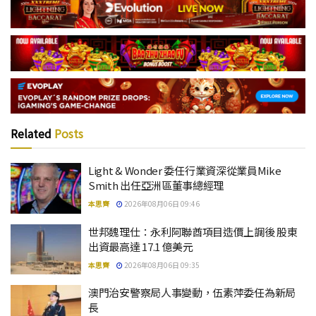
Related
Posts
Light & Wonder 委任行業資深從業員Mike
Smith 出任亞洲區董事總經理
本思齊
2026年08月06日 09:46
世邦魏理仕：永利阿聯酋項目造價上調後 股東
出資最高達 17.1 億美元
本思齊
2026年08月06日 09:35
澳門治安警察局人事變動，伍素萍委任為新局
長