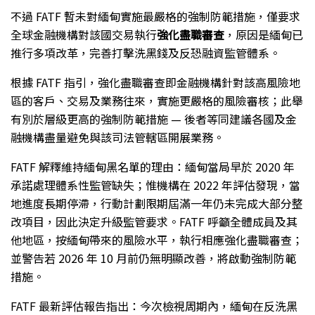
不過 FATF 暫未對緬甸實施最嚴格的強制防範措施，僅要求
全球金融機構對該國交易執行
強化盡職審查
，原因是緬甸已
推行多項改革，完善打擊洗黑錢及反恐融資監管體系。
根據 FATF 指引，強化盡職審查即金融機構針對該高風險地
區的客戶、交易及業務往來，實施更嚴格的風險審核；此舉
有別於層級更高的強制防範措施 — 後者等同建議各國及金
融機構盡量避免與該司法管轄區開展業務。
FATF 解釋維持緬甸黑名單的理由：緬甸當局早於 2020 年
承諾處理體系性監管缺失；惟機構在 2022 年評估發現，當
地進度長期停滯，行動計劃限期屆滿一年仍未完成大部分整
改項目，因此決定升級監管要求。FATF 呼籲全體成員及其
他地區，按緬甸帶來的風險水平，執行相應強化盡職審查；
並警告若 2026 年 10 月前仍無明顯改善，將啟動強制防範
措施。
FATF 最新評估報告指出：今次檢視周期內，緬甸在反洗黑