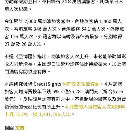
勞動節假期翌日，單日錄得 24.8 萬訪澳旅客，刷新單日入
境人次紀錄。
今年累計 2,000 萬訪澳旅客當中，內地旅客佔 1,460 萬人
次、香港旅客 346 萬人次、台灣旅客 54.1 萬人次、外籍旅
客 126 萬人次。外籍客群以南韓及菲律賓最多，分別錄得
27 萬及 26 萬人次。
不過《亞博匯》指出，訪澳旅客人次上升，未必能帶動博彩
收入同步增長，主因即日往返短途客佔比持續擴大，加上澳
門酒店房間供應有限。
財經研究機構 CreditSights
早前發表報告提到
，4 月訪澳
旅客人均消費按年下跌 5%，僅$5,781 澳門元（折合$716
美元），反映該月訪澳客群之中，不進賭場的遊客以及消費
額偏低的玩家比例有所上升。
4 月整體入境旅客人次則按年
上升 11.3%，達 3,441,396 人次
。
相關
文章