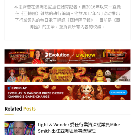
本思齊曾在澳洲悉尼擔任體育記者，自2016年以來一直擔
任《亞博匯》雜誌的執行編輯。他於2017年4月協助推出
了行業領先的每日電子通訊《亞博匯早報》，目前是《亞
博匯》的主筆，並負責所有內容的校編。
Related
Posts
Light & Wonder 委任行業資深從業員Mike
Smith 出任亞洲區董事總經理