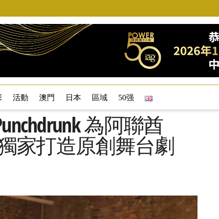
彩
活動
澳門
日本
區域
50强
chdrunk 為阿聯酋
 Island獨家打造原創舞台劇