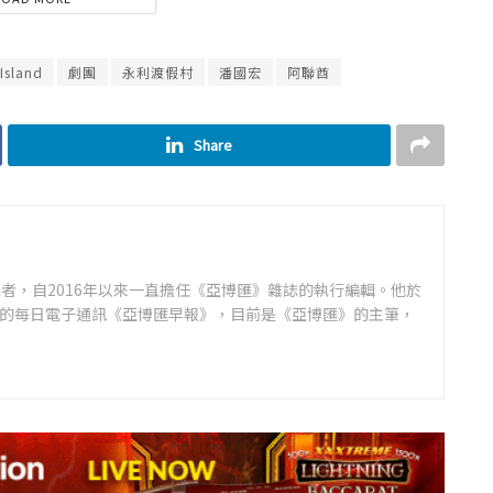
Island
劇團
永利渡假村
潘國宏
阿聯酋
Share
者，自2016年以來一直擔任《亞博匯》雜誌的執行編輯。他於
領先的每日電子通訊《亞博匯早報》，目前是《亞博匯》的主筆，