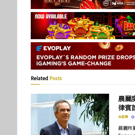
Related
Posts
晨麗度
律賓
本思齊
晨麗所屬母