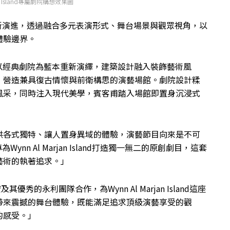
jan Island專屬劇院構想效果圖
念的全新演進，透過融合多元表演形式、舞台場景與觀眾視角，以
體驗邊界。
內的專屬劇院以經典劇院為藍本重新演繹，建築設計融入裝飾藝術風
，營造兼具復古情懷與前衛構思的演藝場館。劇院設計糅
風采，同時注入現代美學，賓客甫踏入場館即置身沉浸式
供各式獨特、讓人置身異域的體驗，演藝節目向來是不可
ynn Al Marjan Island打造獨一無二的原創劇目，這套
藝術的執著追求。」
宏及其優秀的永利團隊合作，為Wynn Al Marjan Island這座
帶來震撼的舞台體驗，既能滿足追求頂級演藝享受的觀
的感受。」