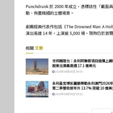
Punchdrunk 於 2000 年成立，憑標誌
動、佈置精細的立體場景。
劇團經典代表作包括《The Drowned Man: A Hol
演出長達 14 年，上演逾 5,000 場，現時仍於
相關
文章
世邦魏理仕：永利阿聯酋項目造價上調
股東出資最高達 17.1 億美元
2026年08月06日 09:35
永利皇宮博彩贏額帶動永利澳門2026
第二季營收按年升 13.7% 突破 10 億美
2026年08月05日 09:52