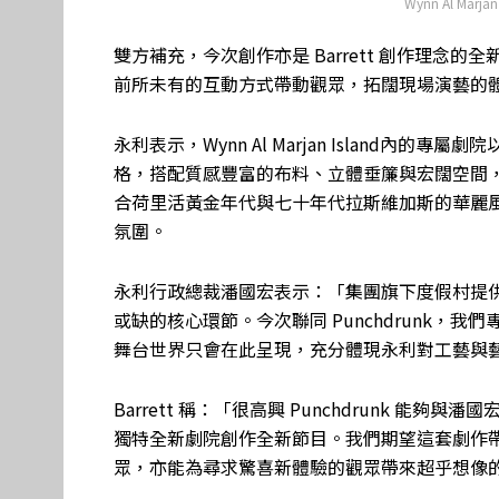
Wynn Al Mar
雙方補充，今次創作亦是 Barrett 創作理
前所未有的互動方式帶動觀眾，拓闊現場演藝的
永利表示，Wynn Al Marjan Island
格，搭配質感豐富的布料、立體垂簾與宏闊空間
合荷里活黃金年代與七十年代拉斯維加斯的華麗
氛圍。
永利行政總裁潘國宏表示：「集團旗下度假村提
或缺的核心環節。今次聯同 Punchdrunk，我們專為W
舞台世界只會在此呈現，充分體現永利對工藝與
Barrett 稱：「很高興 Punchdrunk 能夠與潘國
獨特全新劇院創作全新節目。我們期望這套劇作
眾，亦能為尋求驚喜新體驗的觀眾帶來超乎想像