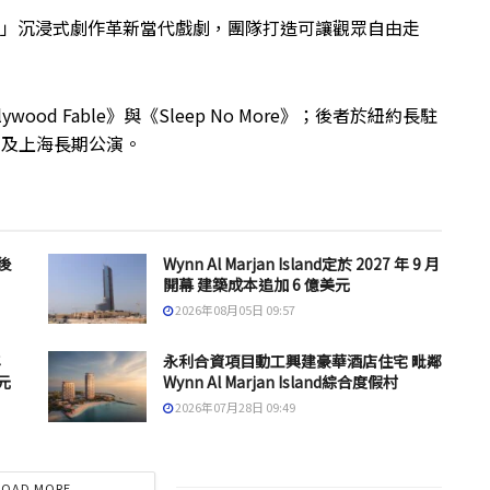
性「戴面具」沉浸式劇作革新當代戲劇，團隊打造可讓觀眾自由走
lywood Fable》與《Sleep No More》；後者於紐約長駐
首爾及上海長期公演。
後
Wynn Al Marjan Island定於 2027 年 9 月
開幕 建築成本追加 6 億美元
2026年08月05日 09:57
年
永利合資項目動工興建豪華酒店住宅 毗鄰
元
Wynn Al Marjan Island綜合度假村
2026年07月28日 09:49
LOAD MORE