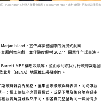
）Punchdrunk 創辦人兼藝術總監 Felix Barrett MBE、永利渡假村行政總裁潘國宏
arjan Island，宣佈與享譽國際的沉浸式劇團
作一套原創舞台劇，並伴隨度假村 2027 年開業作全球首演。
ix Barrett MBE 構思及執導，並由永利渡假村行政總裁潘國
中東及北非（MENA）地區推出長駐劇作。
加斯歌舞雜耍秀風格，匯集國際級歌與舞表演，同時讓觀
選一：樓上傳統座席觀賞模式，或是下層及後台隨意遊走
兩種觀賞角度雖截然不同，卻各自完整呈現同一套劇情脈