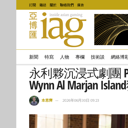
訂閱
雜誌
關於
聯絡我們
廣告
新聞
特寫
人物
專欄
技術談
網絡博
永利夥沉浸式劇團 Pun
Wynn Al Marjan
本思齊
2026年06月30日 09:23