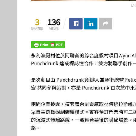
（左起
3
136
SHARES
VIEWS
永利渡假村位於阿聯酋的綜合度假村項目Wynn Al M
Punchdrunk 達成標誌性合作，雙方將聯手創
是次劇目由 Punchdrunk 創辦人兼藝術總監 Fel
宏 共同參與策劃，亦是 Punchdrunk 首次於
兩間企業披露，這套舞台劇靈感取材傳統拉斯維
眾自主選擇觀劇體驗模式。賓客預訂門票時可二
的沉浸式體驗路線，一窩舞台幕後的隱秘場景。
絡。