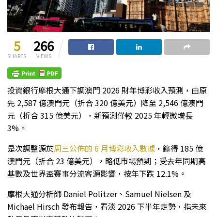
5
266
SHARES
VIEWS
投資銀行摩根大通下調澳門 2026 財年博彩收入預測，由原
先 2,587 億澳門元（折合 320 億美元）降至 2,546 億澳門
元（折合 315 億美元），新預測僅較 2025 年輕微增長
3%。
是次調整源於
周三公佈的 6 月博彩收入數據
，錄得 185 億
澳門元（折合 23 億美元），略低市場預期；受去年同期高
基數及世界盃賽事分流客源影響，按年下跌 12.1%。
摩根大通分析師 Daniel Politzer、Samuel Nielsen 及
Michael Hirsch 發布報告，看淡 2026 下半年走勢，指未來