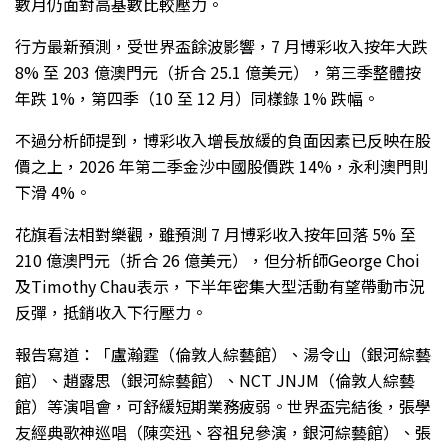
數月仍面對高基數比較壓力。
行方最新預測，受世界盃餘波影響，7 月博彩收入按年大跌
8% 至 203 億澳門元（折合 25.1 億美元），第三季整體按
年跌 1%，第四季（10 至 12 月）同樣錄 1% 跌幅。
不過分析師提到，博彩收入增長放緩的負面因素已反映在股
價之上，2026 年第二季金沙中國股價跌 14%，永利澳門則
下滑 4%。
花旗看法相對樂觀，雖預測 7 月博彩收入按年回落 5% 至
210 億澳門元（折合 26 億美元），但分析師George Choi
及Timothy Chau表示，下半年密集大型活動有望帶動市況
反彈，抵銷收入下行壓力。
報告寫道：「盧瀚霆（倫敦人綜藝館）、湯令山（銀河綜藝
館）、趙露思（銀河綜藝館）、NCT JNJM（倫敦人綜藝
館）等演唱會，可舒緩短期業務疲弱。世界盃完結後，張學
友經典歌神巡唱（陳奕迅、容祖兒參演，銀河綜藝館）、張