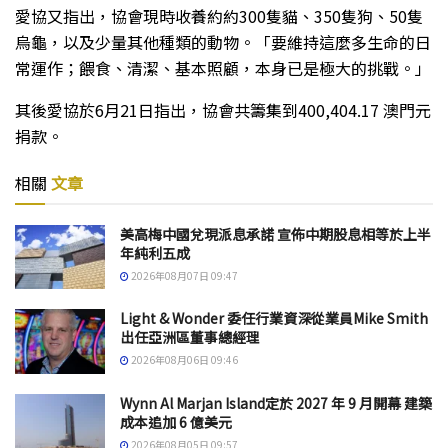
愛協又指出，協會現時收養約約300隻貓、350隻狗、50隻
烏龜，以及少量其他種類的動物。「要維持這麼多生命的日
常運作；餵食、清潔、基本照顧，本身已是極大的挑戰。」
其後愛協於6月21日指出，協會共籌集到400,404.17 澳門元
捐款。
相關
文章
美高梅中國兌現派息承諾 宣佈中期股息相等於上半
年純利五成
2026年08月07日 09:47
Light & Wonder 委任行業資深從業員Mike Smith
出任亞洲區董事總經理
2026年08月06日 09:46
Wynn Al Marjan Island定於 2027 年 9 月開幕 建築
成本追加 6 億美元
2026年08月05日 09:57