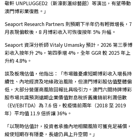
敬軒 UNPLUGGED2（新濠影滙綜藝館）等演出，有望帶動
澳門博彩業復甦。」
Seaport Research Partners 則預期下半年仍有輕微增長，7
月表現偏軟後，8 月博彩收入可恢復按年 5% 升幅。
Seaport 資深分析師 Vitaly Umansky 預計，2026 第三季博
彩收入按年升 2%，第四季增 4%，全年 GGR 較 2025 年上
升約 4.8%。
談及板塊估值，他指出：「市場雖憂慮短期博彩收入增長持
續性、內地經濟及地緣政治風險，但澳門博彩股估值整體偏
低，大部分營運商風險回報比具吸引力。澳門六間持牌博彩
股市場共識預測遠期企業價值對息稅折舊攤銷前利潤倍數
（EV/EBITDA）為 7.6 倍，較疫情前兩年（2018 至 2019
年）平均值 11.9 倍折讓 36%。
「以現時估值計，投資者承擔內地相關風險可獲充足補償，
縱使短期存有隱憂，長遠仍具上升空間。」