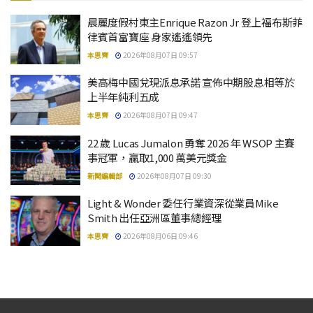
晨麗度假村東主Enrique Razon Jr 登上福布斯菲
律賓首富寶座 身家遙遙領先
本思齊
2026年08月07日 09:57
美高梅中國兌現派息承諾 宣佈中期股息相等於
上半年純利五成
本思齊
2026年08月07日 09:47
22 歲 Lucas Jumalon 勇奪 2026 年 WSOP 主賽
事冠軍，贏取1,000 萬美元獎金
新聞編輯部
2026年08月07日 09:30
Light & Wonder 委任行業資深從業員Mike
Smith 出任亞洲區董事總經理
本思齊
2026年08月06日 09:46