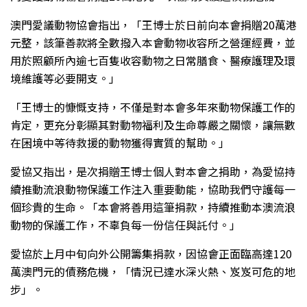
澳門愛議動物協會指出，「王博士於日前向本會捐贈20萬港
元整，該筆善款將全數撥入本會動物收容所之營運經費，並
用於照顧所內逾七百隻收容動物之日常膳食、醫療護理及環
境維護等必要開支。」
「王博士的慷慨支持，不僅是對本會多年來動物保護工作的
肯定，更充分彰顯其對動物福利及生命尊嚴之關懷，讓無數
在困境中等待救援的動物獲得實質的幫助。」
愛協又指出，是次捐贈王博士個人對本會之捐助，為愛協持
續推動流浪動物保護工作注入重要動能，協助我們守護每一
個珍貴的生命。「本會將善用這筆捐款，持續推動本澳流浪
動物的保護工作，不辜負每一份信任與託付。」
愛協於上月中旬向外公開籌集捐款，因協會正面臨高達120
萬澳門元的債務危機，「情況已達水深火熱、岌岌可危的地
步」。