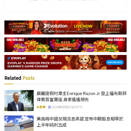
Related
Posts
晨麗度假村東主Enrique Razon Jr 登上福布斯菲
律賓首富寶座 身家遙遙領先
本思齊
2026年08月07日 09:57
美高梅中國兌現派息承諾 宣佈中期股息相等於
上半年純利五成