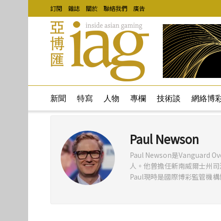
訂閱
雜誌
關於
聯絡我們
廣告
新聞
特寫
人物
專欄
技術談
網絡博
Paul Newson
Paul Newson是Vanguar
人。他曾擔任新南威爾士州司
Paul現時是國際博彩監管