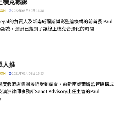
上樸克鬆綁
SON
2022年03月30日 16:38
t Legal的負責人及新南威爾斯博彩監管機構的前首長 Paul
son認為，澳洲已經到了讓線上樸克合法化的時間。
眾人推
SON
2021年03月09日 16:53
冠度假酒店集團最近受到調查，前新南威爾斯監管機構成
澳洲律師事務所Senet Advisory出任主管的Paul
n