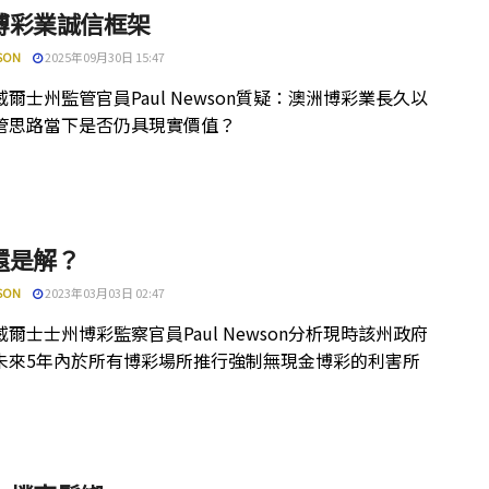
博彩業誠信框架
SON
2025年09月30日 15:47
爾士州監管官員Paul Newson質疑：澳洲博彩業長久以
管思路當下是否仍具現實價值？
還是解？
SON
2023年03月03日 02:47
爾士士州博彩監察官員Paul Newson分析現時該州政府
未來5年內於所有博彩場所推行強制無現金博彩的利害所