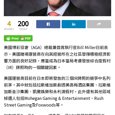
4
200
SHARES
VIEWS
美國博彩協會（AGA）總裁兼首席執行官Bill Miller日前表
示，美國賭場運營商在向其經營所在之社區發揮積極經濟影
響方面的良好記錄，應當成為日本當局考慮發放綜合度假村
（IR）牌照時的一個關鍵因素。
美國運營商目前在日本即將發放的三個IR牌照的競爭中名列
前茅。其中就包括拉斯維加斯劇透美高梅酒店集團、拉斯維
加斯金沙集團、凱撒娛樂和永利渡假村，此外還有其他區域
候選人包括Mohegan Gaming & Entertainment、Rush
Street Gaming及Foxwoods等。