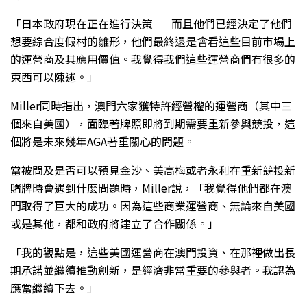
「日本政府現在正在進行決策——而且他們已經決定了他們
想要綜合度假村的雛形，他們最終還是會看這些目前市場上
的運營商及其應用價值。我覺得我們這些運營商們有很多的
東西可以陳述。」
Miller同時指出，澳門六家獲特許經營權的運營商（其中三
個來自美國），面臨著牌照即將到期需要重新參與競投，這
個將是未來幾年AGA著重關心的問題。
當被問及是否可以預見金沙、美高梅或者永利在重新競投新
賭牌時會遇到什麼問題時，Miller說，「我覺得他們都在澳
門取得了巨大的成功。因為這些商業運營商、無論來自美國
或是其他，都和政府將建立了合作關係。」
「我的觀點是，這些美國運營商在澳門投資、在那裡做出長
期承諾並繼續推動創新，是經濟非常重要的參與者。我認為
應當繼續下去。」