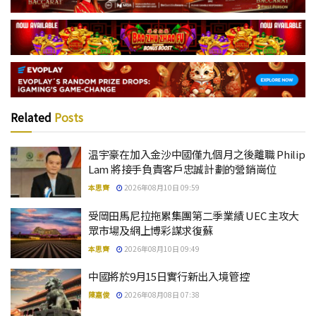
Related
Posts
温宇豪在加入金沙中國僅九個月之後離職 Philip
Lam 將接手負責客戶忠誠計劃的營銷崗位
本思齊
2026年08月10日 09:59
受岡田馬尼拉拖累集團第二季業績 UEC 主攻大
眾市場及網上博彩謀求復蘇
本思齊
2026年08月10日 09:49
中國將於9月15日實行新出入境管控
陳嘉俊
2026年08月08日 07:38