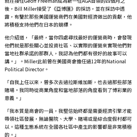
就在接任Geoff Freeman成為新一任AGA首領的四個月之
後，Bill Miller接受了《亞博匯》的採訪，並在採訪中透
露，有鑒於那些美國運營商們在美國對經濟做出的貢獻，他
將積極支持他們在日本的競標。
他介紹道，「最終，當你四處尋找最好的運營商時，會發現
他們就是那些關心並投資社區、以實際的運營來實現他們對
當地社群承諾的那群人，我認為他們都有很好的故事可以
講。」。Miller此前曾在美國商會擔任過12年的National
Political Director。
「自我上任以來，曾多次去過拉斯維加斯，也去過那些部落
賭場。我同時從商業角度和當地部落的角度看到了博彩業的
意義。」
「我本質是商會的一員，我堅信始終都是需要經濟引擎才能
帶領社區發展，無論醫院、大學、賭場或是綜合度假村都可
以。這種生態系統在全國各社區中產生的影響都是非常積極
的。」