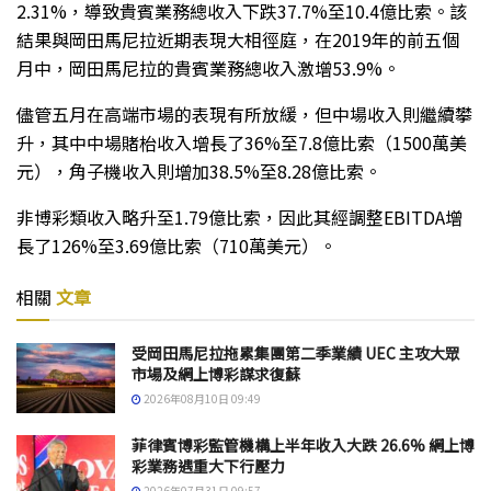
2.31%，導致貴賓業務總收入下跌37.7%至10.4億比索。該
結果與岡田馬尼拉近期表現大相徑庭，在2019年的前五個
月中，岡田馬尼拉的貴賓業務總收入激增53.9%。
儘管五月在高端市場的表現有所放緩，但中場收入則繼續攀
升，其中中場賭枱收入增長了36%至7.8億比索（1500萬美
元），角子機收入則增加38.5%至8.28億比索。
非博彩類收入略升至1.79億比索，因此其經調整EBITDA增
長了126%至3.69億比索（710萬美元）。
相關
文章
受岡田馬尼拉拖累集團第二季業績 UEC 主攻大眾
市場及網上博彩謀求復蘇
2026年08月10日 09:49
菲律賓博彩監管機構上半年收入大跌 26.6% 網上博
彩業務遇重大下行壓力
2026年07月31日 09:57