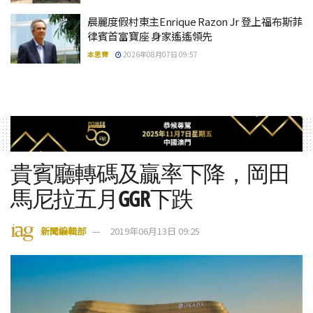
晨麗度假村東主Enrique Razon Jr 登上福布斯菲
律賓首富寶座 身家遙遙領先
本思齊
2026年08月07日 09:57
貴賓廳轉碼及贏率下降，岡田
馬尼拉五月GGR下跌
新聞編輯部
2019年06月13日 09:25