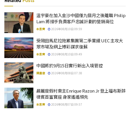
Related
Posts
温宇豪在加入金沙中國僅九個月之後離職 Philip
Lam 將接手負責客戶忠誠計劃的營銷崗位
本思齊
2026年08月10日 09:59
受岡田馬尼拉拖累集團第二季業績 UEC 主攻大
眾市場及網上博彩謀求復蘇
本思齊
2026年08月10日 09:49
中國將於9月15日實行新出入境管控
陳嘉俊
2026年08月08日 07:38
晨麗度假村東主Enrique Razon Jr 登上福布斯菲
律賓首富寶座 身家遙遙領先
本思齊
2026年08月07日 09:57