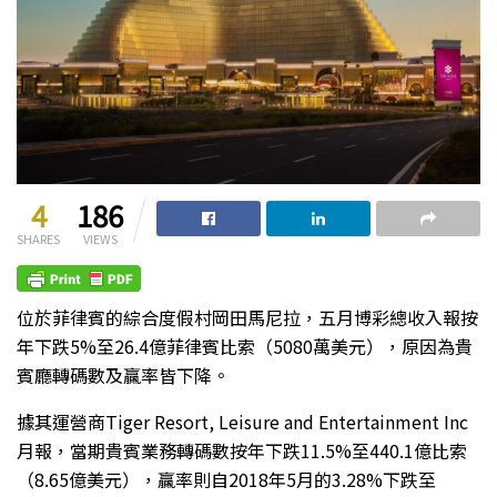
4
186
SHARES
VIEWS
位於菲律賓的綜合度假村岡田馬尼拉，五月博彩總收入報按
年下跌5%至26.4億菲律賓比索（5080萬美元），原因為貴
賓廳轉碼數及贏率皆下降。
據其運營商Tiger Resort, Leisure and Entertainment Inc
月報，當期貴賓業務轉碼數按年下跌11.5%至440.1億比索
（8.65億美元），贏率則自2018年5月的3.28%下跌至