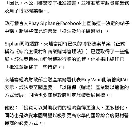
「因此，本公司獲簽發了批准證書，並獲准於重啟貴賓業務
及角子博彩機業務。」
政府發言人Phay Siphan在Facebook上宣佈這一決定的帖子
中稱，賭場將僅允許營業「投注及角子機遊戲」。
Siphan同時透露，柬埔寨期待已久的博彩法案草案（正式
稱為《綜合度假村和商業賭博管理法》）已經取得了一些進
展。該法案旨在加強對博彩行業的監管。他並指出總理已
「批准並調整了一些措辭。」
柬埔寨經濟財政部金融產業總署代表Mey Vann此前曾向IAG
表示，該法案至關重要，「以確保（賭場）產業將以適當的
方式發展，同時也要滿足政府制定旅遊發展目標。」
他說：「投資可以幫助我們的經濟變得更強大、更多樣化，
同時也是改變本國聲譽以吸引更高水準的國際綜合度假村營
運商的必要方式。」