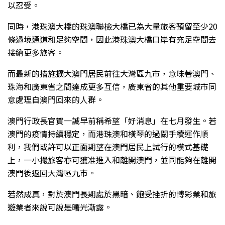
以忍受。
同時，港珠澳大橋的珠澳聯檢大橋已為大量旅客預留至少20
條過境通道和足夠空間，因此港珠澳大橋口岸有充足空間去
接納更多旅客。
而最新的措施擴大澳門居民前往大灣區九市，意味著澳門、
珠海和廣東省之間達成更多互信，廣東省的其他重要城市同
意處理自澳門回來的人群。
澳門行政長官賀一誠早前稱希望「好消息」在七月發生。若
澳門的疫情持續穩定，而港珠澳和橫琴的過關手續運作順
利，我們或許可以正面期望在澳門居民上試行的模式基礎
上，一小撮旅客亦可獲准進入和離開澳門，並同能夠在離開
澳門後返回大灣區九市。
若然成真，對於澳門長期處於黑暗、飽受挫折的博彩業和旅
遊業者來說可說是曙光漸露。