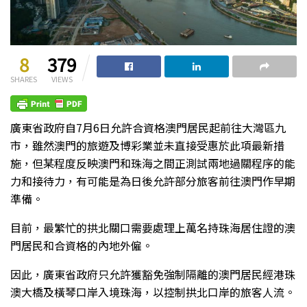
8
379
SHARES
VIEWS
廣東省政府自7月6日允許合資格澳門居民起前往大灣區九
市，雖然澳門的旅遊及博彩業並未直接受惠於此項最新措
施，但某程度反映澳門和珠海之間正測試兩地過關程序的能
力和接待力，有可能是為日後允許部分旅客前往澳門作早期
準備。
目前，最繁忙的拱北關口需要處理上萬名持珠海居住證的澳
門居民和合資格的內地外僱。
因此，廣東省政府只允許獲豁免強制隔離的澳門居民經港珠
澳大橋及橫琴口岸入境珠海，以控制拱北口岸的旅客人流。