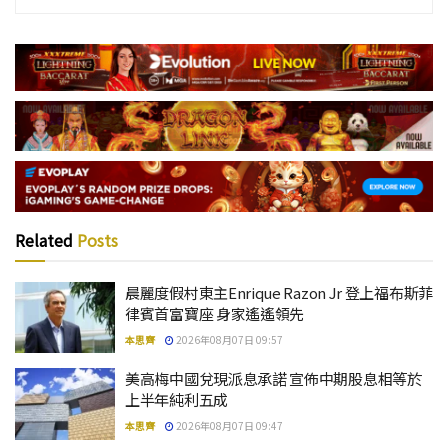
Related
Posts
晨麗度假村東主Enrique Razon Jr 登上福布斯菲
律賓首富寶座 身家遙遙領先
本思齊
2026年08月07日 09:57
美高梅中國兌現派息承諾 宣佈中期股息相等於
上半年純利五成
本思齊
2026年08月07日 09:47