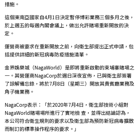
措施。
這個東南亞國家自4月1日決定暫停博彩業務三個多月之後，
於上週五的每週內閣會議上，做出允許賭場重新開放的決
定。
運營商被要求在重新開放之前，向衛生部提出正式申請，包
括提供詳細的新冠病毒防疫措施清單。
金界娛樂城（NagaWorld）是即將重新啟動的柬埔寨賭場之
一。其營運商NagaCorp於週日深夜宣佈，已與衛生部簽署
了諒解備忘錄，將於7月8日（星期三）開放其貴賓廳業務及
角子機業務。
NagaCorp表示：「於2020年7月4日，衛生部技術小組對
NagaWorld賭場場所進行了實地檢 查，並得出結論認為，
本公司符合衛生規則的要求以及衛生部為預防新冠病毒擴散
而制訂的標準操作程序的要求。」