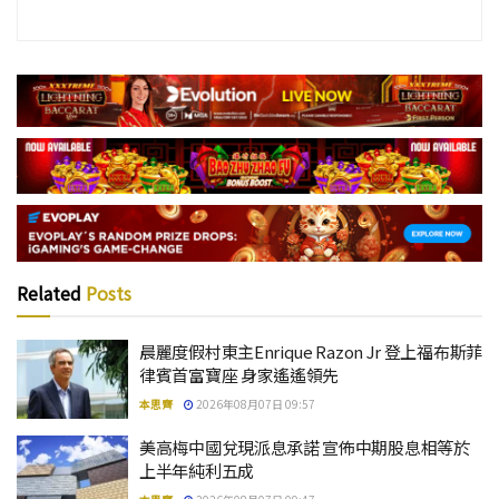
Related
Posts
晨麗度假村東主Enrique Razon Jr 登上福布斯菲
律賓首富寶座 身家遙遙領先
本思齊
2026年08月07日 09:57
美高梅中國兌現派息承諾 宣佈中期股息相等於
上半年純利五成