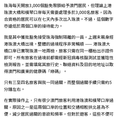
珠海每天開放3,000個豁免限額給予澳門居民，但理論上港
珠澳大橋和橫琴口岸每天需要處理多於3,000名旅客，因為
合資格的居民可以在七天內多次出入珠澳。不過，這個數字
亦遠低於兩個口岸的接待能力。
我是其中獲批豁免接受珠海強制隔離的一員，上週末親身經
港珠澳大橋出境。整體的過境程序非常暢順 —— 港珠澳大
橋口岸已實現珠澳一地兩檢，旅客只需在同一櫃枱出示證件
即可。所有旅客在過境前都需經新冠病毒核酸測試並獲陰性
檢測報告，並需填寫其旅行史、聯絡資料及目的地地址以取
得澳門和廣東的健康碼「綠碼」。
只有三至四名旅客與我一同過關，而整個過關手續只需約5
分鐘左右。
在實際操作上，只有很少澳門旅客利用港珠澳和橫琴口岸過
關，原因之一是這兩個口岸的位置和交通相較拱北甚為不
便，減少居民過關的意欲和頻率，但對於遊客，這些不便可