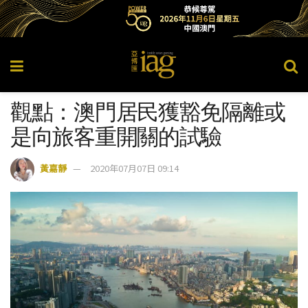
觀點：澳門居民獲豁免隔離或
是向旅客重開關的試驗
黃嘉靜
2020年07月07日 09:14