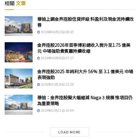
相關
文章
穆迪上調金界控股信貸評級 料盈利及現金流持續改
善
2026年04月10日 08:45
金界控股2026年首季博彩總收入微升至1.75 億美
元 中場強勁貴賓廳持續收縮
2026年04月09日 07:27
金界控股2025 年純利大升 56% 至 3.1 億美元 中場
表現強勁
2026年03月24日 10:28
穆迪：金界控股擬大幅縮減 Naga 3 規模 惟項目仍
為重要策略
2026年03月11日 10:06
LOAD MORE