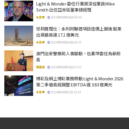
Light & Wonder 委任行業資深從業員Mike
Smith 出任亞洲區董事總經理
本思齊
2026年08月06日 09:46
世邦魏理仕：永利阿聯酋項目造價上調後 股東
出資最高達 17.1 億美元
本思齊
2026年08月06日 09:35
澳門治安警察局人事變動，伍素萍委任為新局
長
陳嘉俊
2026年08月06日 07:43
博彩及網上博彩業務帶動 Light & Wonder 2026
第二季增長經調整 EBITDA 達 3.83 億美元
本思齊
2026年08月05日 10:01