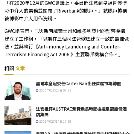
「在2020年12月的GWC會議上，委員們注意到皇冠暫停博
彩中介人的業務並關閉了Riverbank的賬戶。」該賬戶據稱
被博彩中介人用作洗錢。
GWC還表示，已與新南威爾士州和維多利亞州的監管機構
建立了工作組，「以期在三個司法管轄區建立一致的最佳做
法，並與執行《Anti-money Laundering and Counter-
Terrorism Financing Act 2006.》主要聯邦機構合作。」
相關
文章
墨爾本皇冠委任Carter Bair出任首席市場總監
2026年01月23日 07:23
法官批評AUSTRAC耗費過長時間檢控皇冠度假酒
店集團
2023年02月14日 17:38