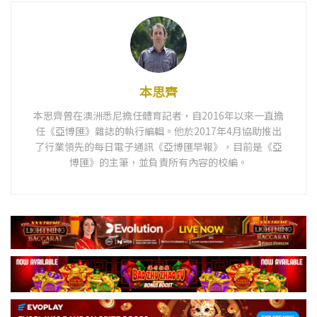
本思齊
本思齊曾在澳洲悉尼擔任體育記者，自2016年以來一直擔
任《亞博匯》雜誌的執行編輯。他於2017年4月協助推出
了行業領先的每日電子通訊《亞博匯早報》，目前是《亞
博匯》的主筆，並負責所有內容的校編。