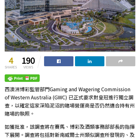
4
190
SHARES
VIEWS
西澳洲博彩監管部門Gaming and Wagering Commission
of Western Australia (GWC) 已正式要求對皇冠進行獨立調
查，以確定這家深陷泥沼的賭場營運商是否仍然適合持有州
賭場的執照。
如獲批准，該調查將在賽馬、博彩及酒類事務部部長的指揮
下展開。調查將包括對新南威爾士州類似調查所發現的、及