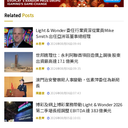
Related
Posts
Light & Wonder 委任行業資深從業員Mike
Smith 出任亞洲區董事總經理
本思齊
2026年08月06日 09:46
世邦魏理仕：永利阿聯酋項目造價上調後 股東
出資最高達 17.1 億美元
本思齊
2026年08月06日 09:35
澳門治安警察局人事變動，伍素萍委任為新局
長
陳嘉俊
2026年08月06日 07:43
博彩及網上博彩業務帶動 Light & Wonder 2026
第二季增長經調整 EBITDA 達 3.83 億美元
本思齊
2026年08月05日 10:01