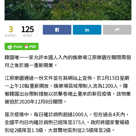
3
125
SHARES
VIEWS
韓國唯一一家允許本國人入內的娛樂場江原樂園在關閉兩個
月之後於週一重新開業。
江原樂園通過一份文件並在其網站上宣佈，於2月15日星期
一上午10點重新開放，娛樂場區域限制人流為1200人。隨
著韓國出台限制措施以抗擊卷捲土重來的新冠疫情，該物業
被迫於2020年12月8日關閉。
是次疫情中，每日確診病例超過1000人，但在過去4天內，
全國平均日均確診病例已經降至375人。政府將國家警報級
別從2級降至1.5級，大首爾地區則從2.5級降至2級。