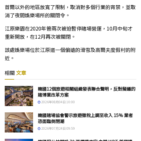
首爾以外的地區放寬了限制，取消對多個行業的宵禁，並取
消了夜間娛樂場所的關閉令。
江原樂園在2020年曾兩次被迫暫停賭場營運，10月中旬才
重新開放，在12月再次被關閉。
該處娛樂場位於江原道一個偏遠的滑雪及高爾夫度假村的附
近。
相關
文章
韓國12個旅遊相關組織發表聯合聲明，反對擬議的
賭博業改革方案
2026年08月04日 10:00
韓國賭場協會警示旅遊徵稅上調至收入 15% 業者
恐面臨倒閉潮
2026年07月24日 09:59