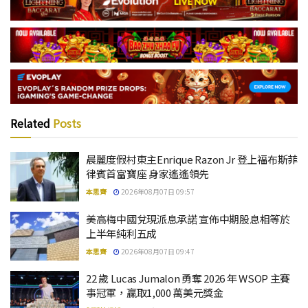
Related
Posts
晨麗度假村東主Enrique Razon Jr 登上福布斯菲
律賓首富寶座 身家遙遙領先
本思齊
2026年08月07日 09:57
美高梅中國兌現派息承諾 宣佈中期股息相等於
上半年純利五成
本思齊
2026年08月07日 09:47
22 歲 Lucas Jumalon 勇奪 2026 年 WSOP 主賽
事冠軍，贏取1,000 萬美元獎金