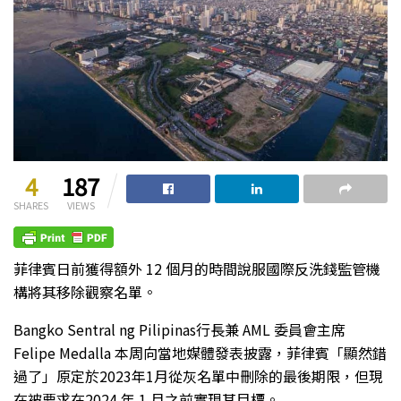
4
187
SHARES
VIEWS
菲律賓日前獲得額外 12 個月的時間說服國際反洗錢監管機
構將其移除觀察名單。
Bangko Sentral ng Pilipinas行長兼 AML 委員會主席
Felipe Medalla 本周向當地媒體發表披露，菲律賓「顯然錯
過了」原定於2023年1月從灰名單中刪除的最後期限，但現
在被要求在2024 年 1 月之前實現其目標。