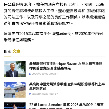
任公職超過 36年，擔任司法官亦接近 25年」，期間「以高
度的責任感和使命感投入工作，盡心盡責統籌和協調辦事處
的司法工作，以及同事之間的良好工作關係，以專業知識協
助年青司法官提升專業素質和辦案能力。」
陳達夫自2015年起首次出任博監局局長，於2020年中由何
浩瀚接任該職務。
相關
文章
晨麗度假村東主Enrique Razon Jr 登上福布斯菲
律賓首富寶座 身家遙遙領先
2026年08月07日 09:57
美高梅中國兌現派息承諾 宣佈中期股息相等於上半
年純利五成
2026年08月07日 09:47
22 歲 Lucas Jumalon 勇奪 2026 年 WSOP 主賽事