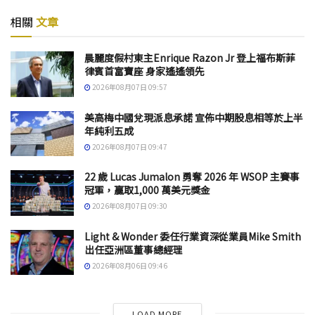
相關
文章
晨麗度假村東主Enrique Razon Jr 登上福布斯菲
律賓首富寶座 身家遙遙領先
2026年08月07日 09:57
美高梅中國兌現派息承諾 宣佈中期股息相等於上半
年純利五成
2026年08月07日 09:47
22 歲 Lucas Jumalon 勇奪 2026 年 WSOP 主賽事
冠軍，贏取1,000 萬美元獎金
2026年08月07日 09:30
Light & Wonder 委任行業資深從業員Mike Smith
出任亞洲區董事總經理
2026年08月06日 09:46
LOAD MORE