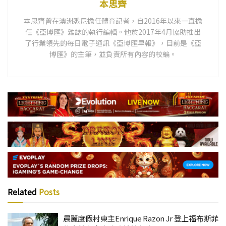
本思齊
本思齊曾在澳洲悉尼擔任體育記者，自2016年以來一直擔
任《亞博匯》雜誌的執行編輯。他於2017年4月協助推出
了行業領先的每日電子通訊《亞博匯早報》，目前是《亞
博匯》的主筆，並負責所有內容的校編。
Related
Posts
晨麗度假村東主Enrique Razon Jr 登上福布斯菲