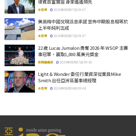
律賓首富寶座 身家遙遙領先
本思齊
2026年08月07日 09:57
美高梅中國兌現派息承諾 宣佈中期股息相等於
上半年純利五成
本思齊
2026年08月07日 09:47
22 歲 Lucas Jumalon 勇奪 2026 年 WSOP 主賽
事冠軍，贏取1,000 萬美元獎金
新聞編輯部
2026年08月07日 09:30
Light & Wonder 委任行業資深從業員Mike
Smith 出任亞洲區董事總經理
本思齊
2026年08月06日 09:46