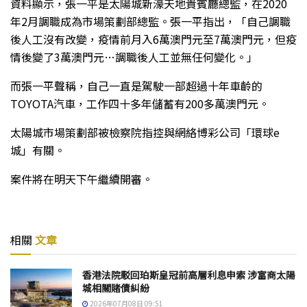
資料顯示，張一平是太陽城新濠天地貴賓廳總監，在2020
年2月調職成為市場策劃部總監。張一平指出，「自己調職
後人工沒有改變，疫情前月入6萬澳門元至7萬澳門元，但疫
情後變了3萬澳門元…調職後人工並無任何變化。」
而張一平聲稱，自己一直是駕駛一部超過十年車齡的
TOYOTA汽車，工作四十多年儲蓄有200多萬澳門元。
太陽城市場策劃部被檢察院指控與網絡博彩公司「環球e
城」有關。
案件將在明天下午繼續開審。
相關
文章
香港法院駁回珀斯皇冠前高層利息申索 涉富商太陽
城相關賭債糾紛
2026年07月08日 09:51