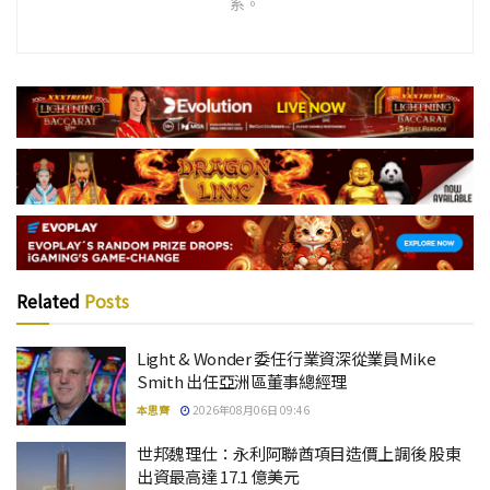
系。
Related
Posts
Light & Wonder 委任行業資深從業員Mike
Smith 出任亞洲區董事總經理
本思齊
2026年08月06日 09:46
世邦魏理仕：永利阿聯酋項目造價上調後 股東
出資最高達 17.1 億美元