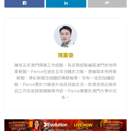
陳嘉俊
擁有五年澳門傳媒工作經驗，有足夠經驗編寫澳門本地時
事新聞。Pierce在過去五年任職於力報，曾編寫本地時事
新聞、博彩新聞及相關的專題報導，亦有一定的拍攝經
驗。Pierce曾於力報晉升為採訪副主任，負責安排記者採
訪工作及安排新聞報導內容。Pierce畢業於澳門大學中文
系。