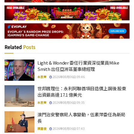
Related
Posts
Light & Wonder 委任行業資深從業員Mike
Smith 出任亞洲區董事總經理
本思齊
2026年08月06日 09:46
世邦魏理仕：永利阿聯酋項目造價上調後 股東
出資最高達 17.1 億美元
本思齊
2026年08月06日 09:35
澳門治安警察局人事變動，伍素萍委任為新局
長
陳嘉俊
2026年08月06日 07:43