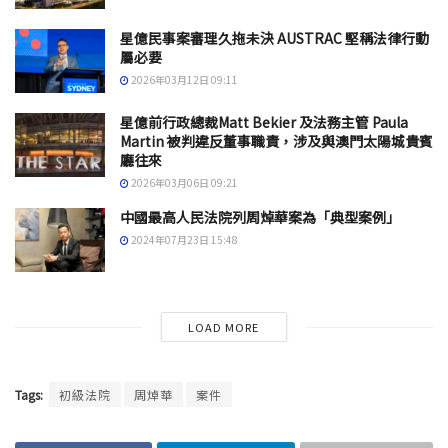
星億民事案審理久拖未決 AUSTRAC 堅稱法律行動
屬必要
2026年03月12日 09:11
星億前行政總裁Matt Bekier 及法務主管 Paula
Martin 被判違反董事職責，涉及與澳門太陽城貴賓
廳往來
2026年03月06日 09:21
中國最高人民法院列周焯華案為「典型案例」
2024年07月23日 15:48
LOAD MORE
Tags:
初級法院
周焯華
案件