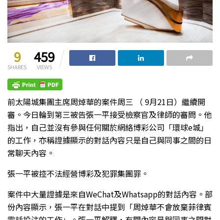
9
459
SHARES
VIEWS
前太陽城集團主席周焯華的案件周三 （ 9月21日）繼續開
審。今日輪到第三被告張一平接受檢察官及律師的審問。他
指出，自己並沒有參與任何關於網絡博彩公司「環球e城」
的工作，亦稱證據顯示的對話內容只是自己與同事之間的日
常聊天內容。
張一平被控不法經營博彩及犯罪集團罪。
案件中大量證據是來自WeChat及Whatsapp的對話內容。部
份內容顯示，張一平在對話中提到「周焯華不會放棄菲律賓
電話投注的工作」。張一平解釋，有關內容是與同事之間對