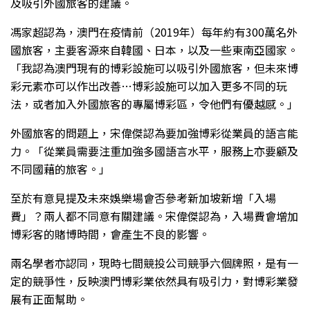
及吸引外國旅客的建議。
馮家超認為，澳門在疫情前（2019年）每年約有300萬名外
國旅客，主要客源來自韓國、日本，以及一些東南亞國家。
「我認為澳門現有的博彩設施可以吸引外國旅客，但未來博
彩元素亦可以作出改善…博彩設施可以加入更多不同的玩
法，或者加入外國旅客的專屬博彩區，令他們有優越感。」
外國旅客的問題上，宋偉傑認為要加強博彩從業員的語言能
力。「從業員需要注重加強多國語言水平，服務上亦要顧及
不同國藉的旅客。」
至於有意見提及未來娛樂場會否參考新加坡新增「入場
費」？兩人都不同意有關建議。宋偉傑認為，入場費會增加
博彩客的賭博時間，會產生不良的影響。
兩名學者亦認同，現時七間競投公司競爭六個牌照，是有一
定的競爭性，反映澳門博彩業依然具有吸引力，對博彩業發
展有正面幫助。