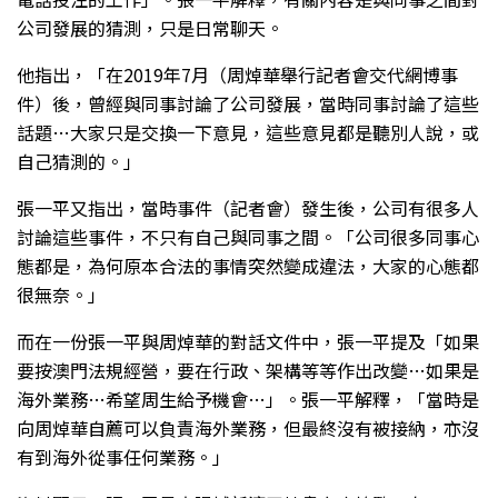
公司發展的猜測，只是日常聊天。
他指出，「在2019年7月（周焯華舉行記者會交代網博事
件）後，曾經與同事討論了公司發展，當時同事討論了這些
話題…大家只是交換一下意見，這些意見都是聽別人說，或
自己猜測的。」
張一平又指出，當時事件（記者會）發生後，公司有很多人
討論這些事件，不只有自己與同事之間。「公司很多同事心
態都是，為何原本合法的事情突然變成違法，大家的心態都
很無奈。」
而在一份張一平與周焯華的對話文件中，張一平提及「如果
要按澳門法規經營，要在行政、架構等等作出改變…如果是
海外業務…希望周生給予機會…」。張一平解釋，「當時是
向周焯華自薦可以負責海外業務，但最終沒有被接納，亦沒
有到海外從事任何業務。」