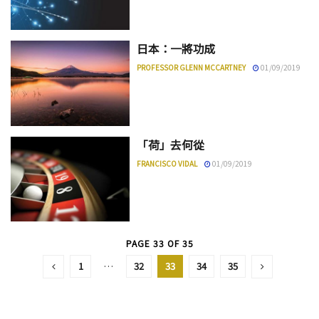
日本：一將功成
PROFESSOR GLENN MCCARTNEY
01/09/2019
「荷」去何從
FRANCISCO VIDAL
01/09/2019
PAGE 33 OF 35
1
…
32
33
34
35