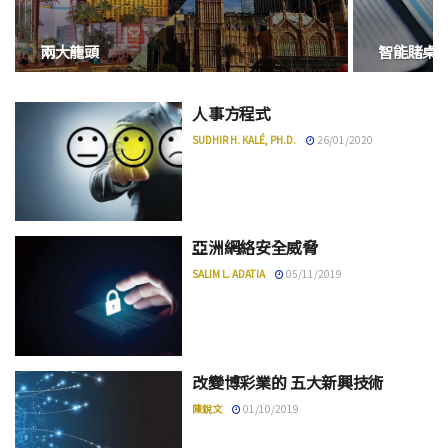
兩大龍頭
智能賭桌
人事方程式
SUDHIR H. KALÉ, PH.D.
26/01/2020
亞洲網絡安全威脅
SALIM L. ADATIA
05/11/2019
改變博彩業的 五大新興技術
陳銳文
01/10/2019