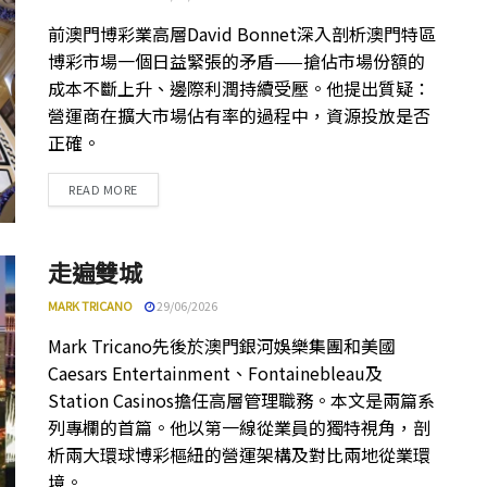
前澳門博彩業高層David Bonnet深入剖析澳門特區
博彩市場一個日益緊張的矛盾——搶佔市場份額的
成本不斷上升、邊際利潤持續受壓。他提出質疑：
營運商在擴大市場佔有率的過程中，資源投放是否
正確。
DETAILS
READ MORE
走遍雙城
MARK TRICANO
29/06/2026
Mark Tricano先後於澳門銀河娛樂集團和美國
Caesars Entertainment、Fontainebleau及
Station Casinos擔任高層管理職務。本文是兩篇系
列專欄的首篇。他以第一線從業員的獨特視角，剖
析兩大環球博彩樞紐的營運架構及對比兩地從業環
境。