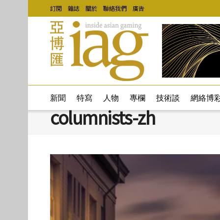
訂閱
雜誌
關於
聯絡我們
廣告
新聞
特寫
人物
專欄
技術談
網絡博
columnists-zh