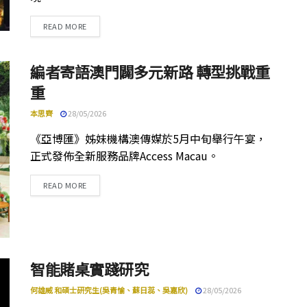
DETAILS
READ MORE
編者寄語澳門闢多元新路 轉型挑戰重
重
本思齊
28/05/2026
《亞博匯》姊妹機構澳傳媒於5月中旬舉行午宴，
正式發佈全新服務品牌Access Macau。
DETAILS
READ MORE
智能賭桌實踐研究
何雄威 和碩士研究生(吳青愉、蘇日蕊、吳嘉欣)
28/05/2026