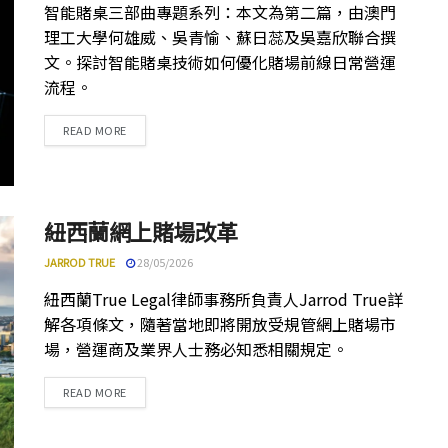
智能賭桌三部曲專題系列：本文為第二篇，由澳門
理工大學何雄威、吳青愉、蘇日蕊及吳嘉欣聯合撰
文。探討智能賭桌技術如何優化賭場前線日常營運
流程。
DETAILS
READ MORE
紐西蘭網上賭場改革
JARROD TRUE
28/05/2026
紐西蘭True Legal律師事務所負責人Jarrod True詳
解各項條文，隨著當地即將開放受規管網上賭場市
場，營運商及業界人士務必知悉相關規定。
DETAILS
READ MORE